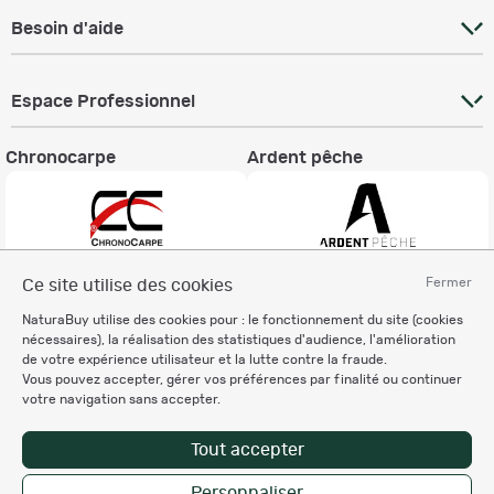
Besoin d'aide
Espace Professionnel
Chronocarpe
Ardent pêche
Fermer
Ce site utilise des cookies
Informations légales
NaturaBuy utilise des cookies pour : le fonctionnement du site (cookies
Charte éthique
nécessaires), la réalisation des statistiques d'audience, l'amélioration
Mentions légales
de votre expérience utilisateur et la lutte contre la fraude.
Vous pouvez accepter, gérer vos préférences par finalité ou continuer
Règlement & Conditions d'utilisation
votre navigation sans accepter.
Politique de protection
des données personnelles
Tout accepter
Personnalisation des cookies
Personnaliser