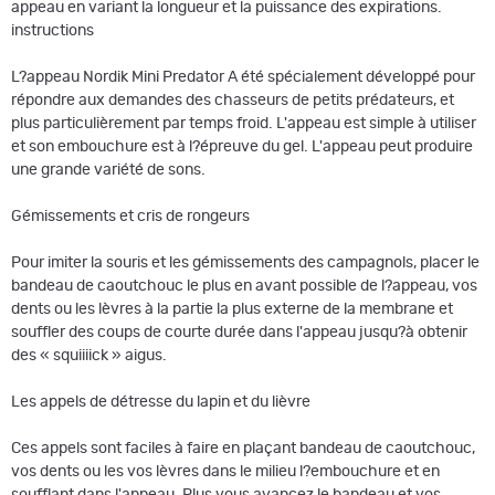
appeau en variant la longueur et la puissance des expirations.
instructions
L?appeau Nordik Mini Predator A été spécialement développé pour
répondre aux demandes des chasseurs de petits prédateurs, et
plus particulièrement par temps froid. L'appeau est simple à utiliser
et son embouchure est à l?épreuve du gel. L'appeau peut produire
une grande variété de sons.
Gémissements et cris de rongeurs
Pour imiter la souris et les gémissements des campagnols, placer le
bandeau de caoutchouc le plus en avant possible de l?appeau, vos
dents ou les lèvres à la partie la plus externe de la membrane et
souffler des coups de courte durée dans l'appeau jusqu?à obtenir
des « squiiiick » aigus.
Les appels de détresse du lapin et du lièvre
Ces appels sont faciles à faire en plaçant bandeau de caoutchouc,
vos dents ou les vos lèvres dans le milieu l?embouchure et en
soufflant dans l'appeau. Plus vous avancez le bandeau et vos