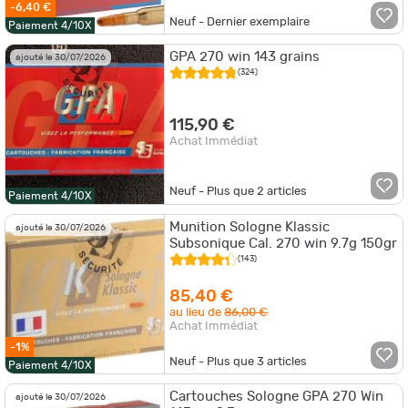
-6,40 €
Neuf - Dernier exemplaire
Paiement 4/10X
GPA 270 win 143 grains
ajouté le 30/07/2026
(324)
115,90 €
Achat Immédiat
Neuf - Plus que
2
articles
Paiement 4/10X
Munition Sologne Klassic
ajouté le 30/07/2026
Subsonique Cal. 270 win 9.7g 150gr
(143)
85,40 €
au lieu de
86,00 €
Achat Immédiat
-1%
Neuf - Plus que
3
articles
Paiement 4/10X
Cartouches Sologne GPA 270 Win
ajouté le 30/07/2026