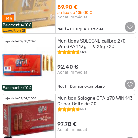
89,90 €
au lieu de
105,00 €
Achat Immédiat
-14%
Paiement 4/10X
Neuf - Plus que
3
articles
Expédition
2j
Munitions SOLOGNE calibre 270
ajouté le 02/08/2026
Win GPA 143gr - 9.26g x20
(324)
92,40 €
Achat Immédiat
Neuf - Dernier exemplaire
Paiement 4/10X
Munition Sologne GPA 270 WIN 143
ajouté le 02/08/2026
Gr par Boite de 20
(324)
97,78 €
Achat Immédiat