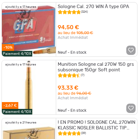
Sologne Cal. 270 WIN À type GPA
ajouté il y a 17 heures
(324)
94,50 €
au lieu de
105,00 €
Achat Immédiat
-10%
Neuf - En stock
Paiement 4/10X
Munition Sologne cal 270W 150 grs
ajouté il y a 17 heures
subsonique 150gr Soft point
(7)
93,33 €
au lieu de
96,00 €
Achat Immédiat
-2,67 €
Neuf - En stock
Paiement 4/10X
! EN PROMO ! SOLOGNE CAL.270WIN
ajouté il y a 21 heures
KLASSIC NOSLER BALLISTIC TIP
150GR 9.7G PAR 20
(39)