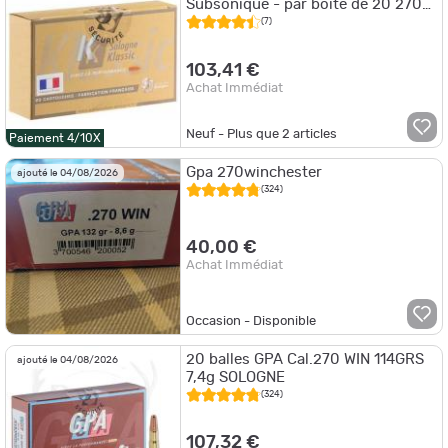
Subsonique - par boite de 20 270
WINCHESTER 150Gr
(7)
103,41 €
Achat Immédiat
Neuf - Plus que
2
articles
Paiement 4/10X
Gpa 270winchester
ajouté le 04/08/2026
(324)
40,00 €
Achat Immédiat
Occasion - Disponible
20 balles GPA Cal.270 WIN 114GRS
ajouté le 04/08/2026
7,4g SOLOGNE
(324)
107,32 €