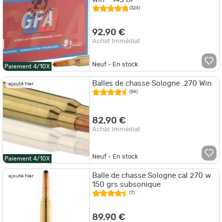
(324)
92,90 €
Achat Immédiat
Neuf - En stock
Paiement 4/10X
Balles de chasse Sologne .270 Win
ajouté hier
(54)
82,90 €
Achat Immédiat
Neuf - En stock
Paiement 4/10X
Balle de chasse Sologne cal 270 w
ajouté hier
150 grs subsonique
(7)
89,90 €