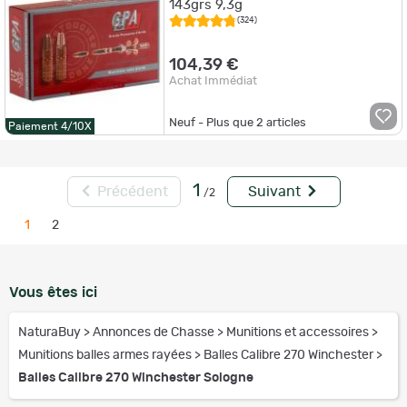
143grs 9,3g
(324)
104,39 €
Achat Immédiat
Neuf - Plus que
2
articles
Paiement 4/10X
1
Précédent
Suivant
/2
1
2
Vous êtes ici
NaturaBuy
>
Annonces de Chasse
>
Munitions et accessoires
>
Munitions balles armes rayées
>
Balles Calibre 270 Winchester
>
Balles Calibre 270 Winchester Sologne