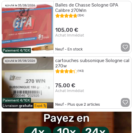
Balles de Chasse Sologne GPA
ajouté le 05/08/2026
Calibre 270Win
(324)
105,00 €
Achat Immédiat
Neuf - En stock
Paiement 4/10X
cartouches subsonique Sologne cal
ajouté le 05/08/2026
270w
(143)
75,00 €
Achat Immédiat
Paiement 4/10X
Neuf - Plus que
2
articles
Livraison
gratuite
Expé.
1j