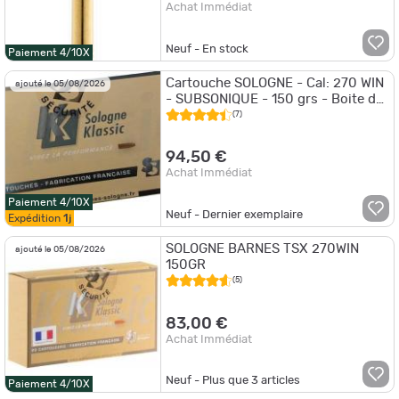
Achat Immédiat
Neuf - En stock
Paiement 4/10X
Cartouche SOLOGNE - Cal: 270 WIN
ajouté le 05/08/2026
- SUBSONIQUE - 150 grs - Boite de
20 cartouches
(7)
94,50 €
Achat Immédiat
Paiement 4/10X
Neuf - Dernier exemplaire
Expédition
1j
SOLOGNE BARNES TSX 270WIN
ajouté le 05/08/2026
150GR
(5)
83,00 €
Achat Immédiat
Neuf - Plus que
3
articles
Paiement 4/10X