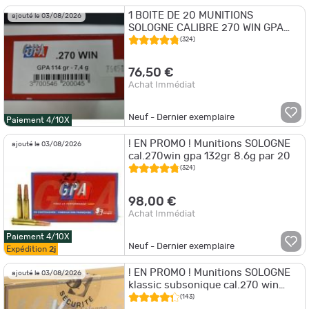
1 BOITE DE 20 MUNITIONS
ajouté le 03/08/2026
SOLOGNE CALIBRE 270 WIN GPA
114GR/ 7.4G NEUVE
(324)
76,50 €
Achat Immédiat
Neuf - Dernier exemplaire
Paiement 4/10X
! EN PROMO ! Munitions SOLOGNE
ajouté le 03/08/2026
cal.270win gpa 132gr 8.6g par 20
(324)
98,00 €
Achat Immédiat
Paiement 4/10X
Neuf - Dernier exemplaire
Expédition
2j
! EN PROMO ! Munitions SOLOGNE
ajouté le 03/08/2026
klassic subsonique cal.270 win
150gr 9.7g par 20
(143)