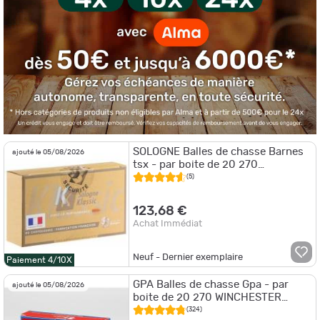
SOLOGNE Balles de chasse Barnes
ajouté le 05/08/2026
tsx - par boite de 20 270
WINCHESTER 150Gr
(5)
123,68 €
Achat Immédiat
Neuf - Dernier exemplaire
Paiement 4/10X
GPA Balles de chasse Gpa - par
ajouté le 05/08/2026
boite de 20 270 WINCHESTER
132Gr
(324)