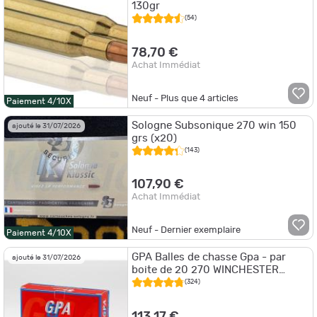
130gr
(54)
78,70 €
Achat Immédiat
Neuf - Plus que
4
articles
Paiement 4/10X
Sologne Subsonique 270 win 150
ajouté le 31/07/2026
grs (x20)
(143)
107,90 €
Achat Immédiat
Neuf - Dernier exemplaire
Paiement 4/10X
GPA Balles de chasse Gpa - par
ajouté le 31/07/2026
boite de 20 270 WINCHESTER
143Gr
(324)
113,17 €