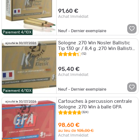
91,60 €
Achat Immédiat
Neuf - Dernier exemplaire
Paiement 4/10X
Sologne .270 Win Nosler Ballistic
ajouté le 30/07/2026
Tip 130 gr / 8,4 g .270 Win Ballistic
Tip 130 gr / 8.4 g
(12)
95,40 €
Achat Immédiat
Neuf - Dernier exemplaire
Paiement 4/10X
Cartouches à percussion centrale
ajouté le 30/07/2026
Sologne .270 Win à balle GPA
(324)
98,60 €
au lieu de
105,00 €
Achat Immédiat