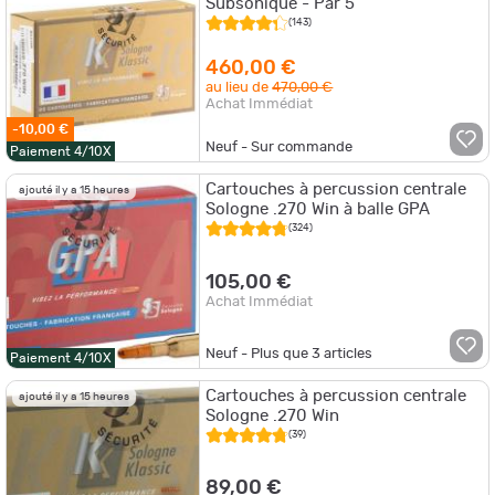
Subsonique - Par 5
(143)
460,00 €
au lieu de
470,00 €
Achat Immédiat
-10,00 €
Neuf - Sur commande
Paiement 4/10X
Cartouches à percussion centrale
ajouté il y a 15 heures
Sologne .270 Win à balle GPA
(324)
105,00 €
Achat Immédiat
Neuf - Plus que
3
articles
Paiement 4/10X
Cartouches à percussion centrale
ajouté il y a 15 heures
Sologne .270 Win
(39)
89,00 €