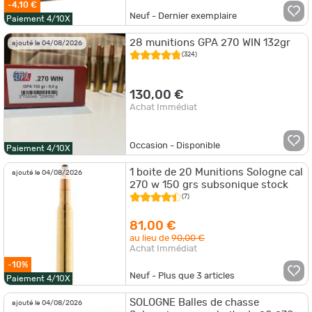
-4,10 €
Neuf - Dernier exemplaire
Paiement 4/10X
28 munitions GPA 270 WIN 132gr
ajouté le 04/08/2026
(324)
130,00 €
Achat Immédiat
Occasion - Disponible
Paiement 4/10X
1 boite de 20 Munitions Sologne cal
ajouté le 04/08/2026
270 w 150 grs subsonique stock
(7)
81,00 €
au lieu de
90,00 €
Achat Immédiat
-10%
Neuf - Plus que
3
articles
Paiement 4/10X
SOLOGNE Balles de chasse
ajouté le 04/08/2026