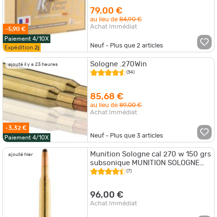
79,00 €
au lieu de
84,90 €
Achat Immédiat
-5,90 €
Paiement 4/10X
Neuf - Plus que
2
articles
Expédition
2j
Sologne .270Win
ajouté il y a 23 heures
(54)
85,68 €
au lieu de
89,00 €
Achat Immédiat
-3,32 €
Neuf - Plus que
3
articles
Paiement 4/10X
Munition Sologne cal 270 w 150 grs
ajouté hier
subsonique MUNITION SOLOGNE
CAL 270 W 150 GRS SUBSONIQUE
(7)
96,00 €
Achat Immédiat