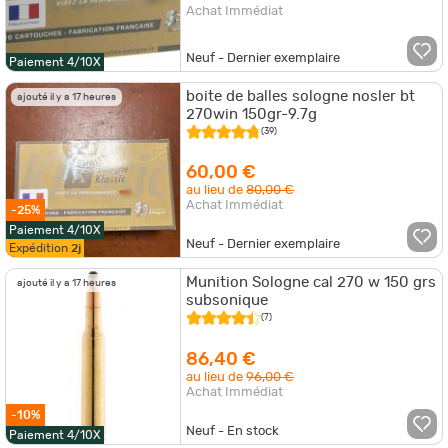
Achat Immédiat
Neuf - Dernier exemplaire
Paiement 4/10X
boite de balles sologne nosler bt
ajouté il y a 17 heures
270win 150gr-9.7g
(39)
60,00 €
au lieu de
80,00 €
Achat Immédiat
-25%
Paiement 4/10X
Neuf - Dernier exemplaire
Expédition
2j
Munition Sologne cal 270 w 150 grs
ajouté il y a 17 heures
subsonique
(7)
86,40 €
au lieu de
96,00 €
Achat Immédiat
-10%
Neuf - En stock
Paiement 4/10X