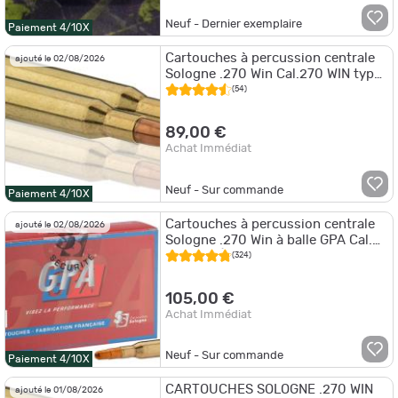
Neuf - Dernier exemplaire
Paiement 4/10X
Cartouches à percussion centrale
ajouté le 02/08/2026
Sologne .270 Win Cal.270 WIN type
NOSLER BALLISTIC TIP
(54)
89,00 €
Achat Immédiat
Neuf - Sur commande
Paiement 4/10X
Cartouches à percussion centrale
ajouté le 02/08/2026
Sologne .270 Win à balle GPA Cal.
270 WIN À type GPA
(324)
105,00 €
Achat Immédiat
Neuf - Sur commande
Paiement 4/10X
CARTOUCHES SOLOGNE .270 WIN
ajouté le 01/08/2026