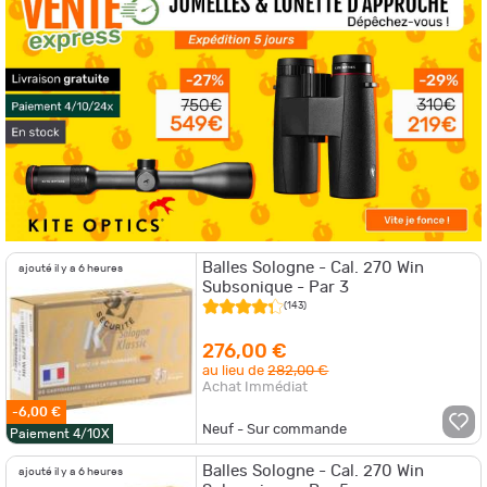
Balles Sologne - Cal. 270 Win
ajouté il y a 6 heures
Subsonique - Par 3
(143)
276,00 €
au lieu de
282,00 €
Achat Immédiat
-6,00 €
Neuf - Sur commande
Paiement 4/10X
Balles Sologne - Cal. 270 Win
ajouté il y a 6 heures