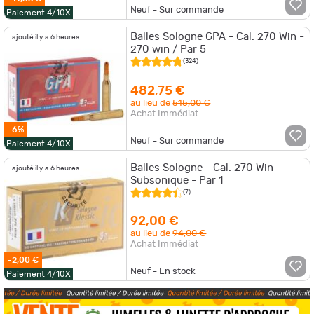
Neuf - Sur commande
Paiement 4/10X
Balles Sologne GPA - Cal. 270 Win -
ajouté il y a 6 heures
270 win / Par 5
(324)
482,75 €
au lieu de
515,00 €
Achat Immédiat
-6%
Neuf - Sur commande
Paiement 4/10X
Balles Sologne - Cal. 270 Win
ajouté il y a 6 heures
Subsonique - Par 1
(7)
92,00 €
au lieu de
94,00 €
Achat Immédiat
-2,00 €
Neuf - En stock
Paiement 4/10X