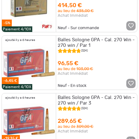
414,50 €
au lieu de
435,00 €
Achat Immédiat
-5%
Neuf - Sur commande
Paiement 4/10X
Balles Sologne GPA - Cal. 270 Win -
ajouté il y a 6 heures
270 win / Par 1
(324)
96,55 €
au lieu de
103,00 €
Achat Immédiat
-6,45 €
Neuf - En stock
Paiement 4/10X
Balles Sologne GPA - Cal. 270 Win -
ajouté il y a 6 heures
270 win / Par 3
(324)
289,65 €
au lieu de
309,00 €
Achat Immédiat
-19,35 €