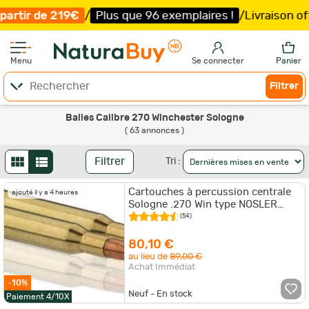
lus que 96 exemplaires !
/
Livraison offerte et expédition
Menu
Se connecter
Panier
Filtrer
Balles Calibre 270 Winchester Sologne
( 63 annonces )
Filtrer
Tri :
Cartouches à percussion centrale
ajouté il y a 4 heures
Sologne .270 Win type NOSLER
BALLISTIC TIP
(54)
80,10 €
au lieu de
89,00 €
Achat Immédiat
-10%
Neuf - En stock
Paiement 4/10X