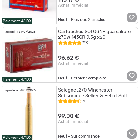
Achat Immédiat
Neuf - Plus que
2
articles
Paiement 4/10X
Cartouches SOLOGNE gpa calibre
ajouté le 31/07/2026
270W 143GR 9.3g x20
(324)
96,62 €
Achat Immédiat
Neuf - Dernier exemplaire
Paiement 4/10X
Sologne .270 Winchester
ajouté le 31/07/2026
Subsonique Sellier & Bellot Soft
Point 150 gr / 9,7 g - MUNITION
(7)
SOLOGNE CAL
99,00 €
Achat Immédiat
Neuf - Sur commande
Paiement 4/10X