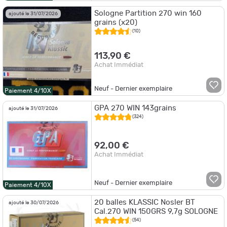
Sologne Partition 270 win 160
ajouté le 31/07/2026
grains (x20)
(10)
113,90 €
Achat Immédiat
Neuf - Dernier exemplaire
Paiement 4/10X
GPA 270 WIN 143grains
ajouté le 31/07/2026
(324)
92,00 €
Achat Immédiat
Neuf - Dernier exemplaire
Paiement 4/10X
20 balles KLASSIC Nosler BT
ajouté le 30/07/2026
Cal.270 WIN 150GRS 9,7g SOLOGNE
(54)