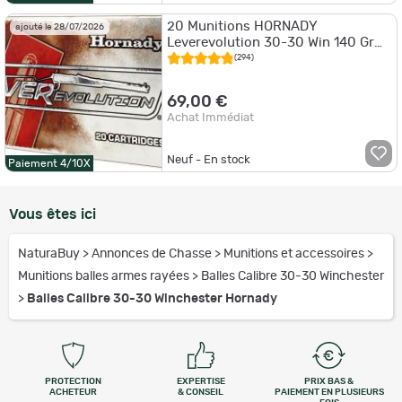
20 Munitions HORNADY
ajouté le 28/07/2026
Leverevolution 30-30 Win 140 Gr
Monoflex
(294)
69,00 €
Achat Immédiat
Neuf - En stock
Paiement 4/10X
Vous êtes ici
NaturaBuy
>
Annonces de Chasse
>
Munitions et accessoires
>
Munitions balles armes rayées
>
Balles Calibre 30-30 Winchester
>
Balles Calibre 30-30 Winchester Hornady
PROTECTION
EXPERTISE
PRIX BAS &
ACHETEUR
& CONSEIL
PAIEMENT EN PLUSIEURS