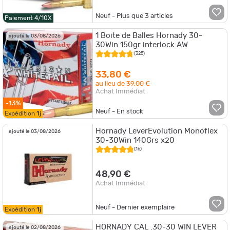
Neuf - Plus que
3
articles
Paiement 4/10X
1 Boite de Balles Hornady 30-
ajouté le 03/08/2026
30Win 150gr interlock AW
(325)
33,80 €
au lieu de
39,00 €
Achat Immédiat
-13%
Neuf - En stock
Expédition
1j
Hornady LeverEvolution Monoflex
ajouté le 03/08/2026
30-30Win 140Grs x20
(16)
48,90 €
Achat Immédiat
Neuf - Dernier exemplaire
Expédition
1j
HORNADY CAL .30-30 WIN LEVER
ajouté le 02/08/2026