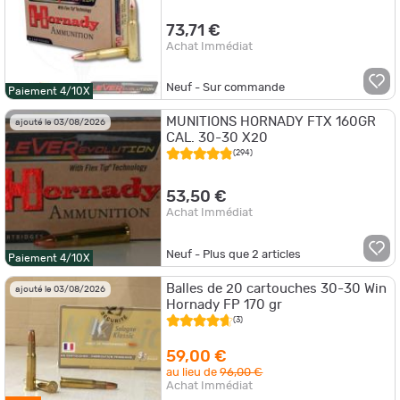
73,71 €
Achat Immédiat
Neuf - Sur commande
Paiement 4/10X
MUNITIONS HORNADY FTX 160GR
ajouté le 03/08/2026
CAL. 30-30 X20
(294)
53,50 €
Achat Immédiat
Neuf - Plus que
2
articles
Paiement 4/10X
Balles de 20 cartouches 30-30 Win
ajouté le 03/08/2026
Hornady FP 170 gr
(3)
59,00 €
au lieu de
96,00 €
Achat Immédiat