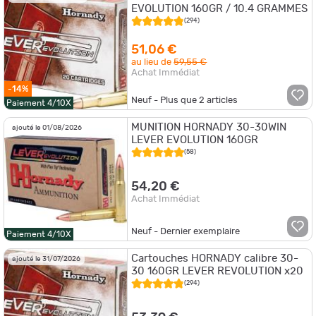
EVOLUTION 160GR / 10.4 GRAMMES
(294)
51,06 €
au lieu de
59,55 €
Achat Immédiat
-14%
Neuf - Plus que
2
articles
Paiement 4/10X
MUNITION HORNADY 30-30WIN
ajouté le 01/08/2026
LEVER EVOLUTION 160GR
(58)
54,20 €
Achat Immédiat
Neuf - Dernier exemplaire
Paiement 4/10X
Cartouches HORNADY calibre 30-
ajouté le 31/07/2026
30 160GR LEVER REVOLUTION x20
(294)