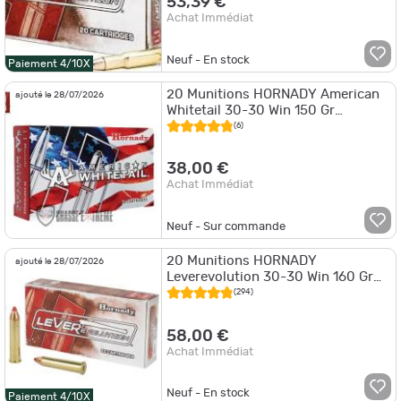
53,39 €
Achat Immédiat
Neuf - En stock
Paiement 4/10X
20 Munitions HORNADY American
ajouté le 28/07/2026
Whitetail 30-30 Win 150 Gr
Interlock Rn
(6)
38,00 €
Achat Immédiat
Neuf - Sur commande
20 Munitions HORNADY
ajouté le 28/07/2026
Leverevolution 30-30 Win 160 Gr
Ftx
(294)
58,00 €
Achat Immédiat
Neuf - En stock
Paiement 4/10X