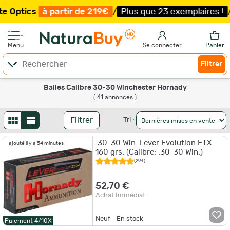
rtir de 219€
/
Plus que 23 exemplaires !
/
Livraison offe
Menu
Se connecter
Panier
Filtrer
Balles Calibre 30-30 Winchester Hornady
( 41 annonces )
Filtrer
Tri :
.30-30 Win. Lever Evolution FTX
ajouté il y a 54 minutes
160 grs. (Calibre: .30-30 Win.)
(294)
52,70 €
Achat Immédiat
Neuf - En stock
Paiement 4/10X