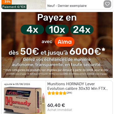
-39%
Neuf - Dernier exemplaire
Paiement 4/10X
Munitions HORNADY Lever
ajouté le 03/08/2026
Evolution calibre 30x30 Win FTX
160gr - 10.4g x20
(294)
60,40 €
Achat Immédiat