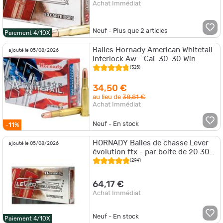
Achat Immédiat
Neuf - Plus que
2
articles
Paiement 4/10X
Balles Hornady American Whitetail
ajouté le 05/08/2026
Interlock Aw - Cal. 30-30 Win.
(325)
34,50 €
au lieu de
38,81 €
Achat Immédiat
Neuf - En stock
-11%
HORNADY Balles de chasse Lever
ajouté le 05/08/2026
évolution ftx - par boite de 20 30-
30 WINCHESTER 160Gr
(294)
64,17 €
Achat Immédiat
Neuf - En stock
Paiement 4/10X