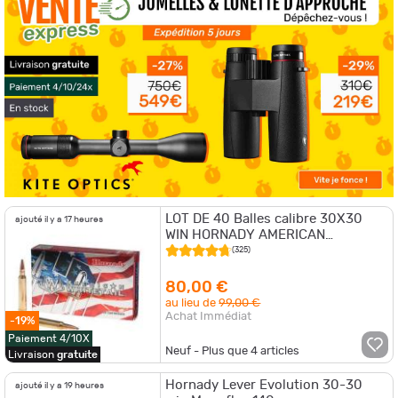
LOT DE 40 Balles calibre 30X30
ajouté il y a 17 heures
WIN HORNADY AMERICAN
WHITETAIL 150GR INTERLOCK
(325)
80,00 €
au lieu de
99,00 €
Achat Immédiat
-19%
Paiement 4/10X
Neuf - Plus que
4
articles
Livraison
gratuite
Hornady Lever Evolution 30-30
ajouté il y a 19 heures