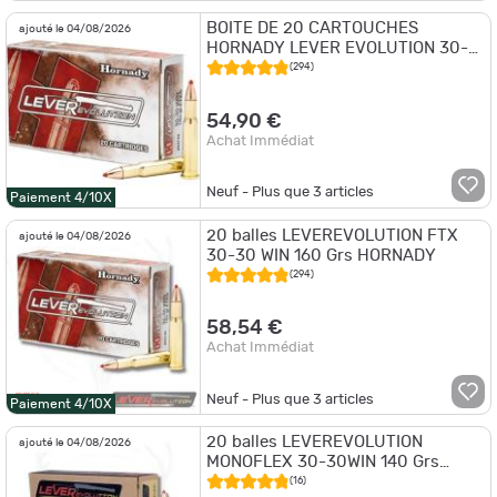
BOITE DE 20 CARTOUCHES
ajouté le 04/08/2026
HORNADY LEVER EVOLUTION 30-
30WIN 150GR FTX
(294)
54,90 €
Achat Immédiat
Neuf - Plus que
3
articles
Paiement 4/10X
20 balles LEVEREVOLUTION FTX
ajouté le 04/08/2026
30-30 WIN 160 Grs HORNADY
(294)
58,54 €
Achat Immédiat
Neuf - Plus que
3
articles
Paiement 4/10X
20 balles LEVEREVOLUTION
ajouté le 04/08/2026
MONOFLEX 30-30WIN 140 Grs
HORNADY
(16)