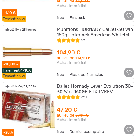
au lieu de
38,00 €
Achat Immédiat
-1,10 €
Neuf - En stock
Expédition
2j
Munitions HORNADY Cal.30-30 win
ajouté il y a 23 heures
150gr Interlock American Whitetail
par 60
(325)
104,90 €
au lieu de
114,90 €
Achat Immédiat
-10,00 €
Paiement 4/10X
Neuf - Plus que
4
articles
Expédition
2j
Balles Hornady Lever Evolution 30-
ajouté le 06/08/2026
30 Win. 160GR FTX LVREV
(294)
47,20 €
au lieu de
59,19 €
Achat Immédiat
Neuf - Dernier exemplaire
-20%