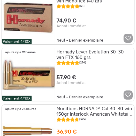
win Monoflex 140 grs
(58)
74,90 €
Achat Immédiat
Neuf - Dernier exemplaire
Paiement 4/10X
Hornady Lever Evolution 30-30
ajouté il y a 19 heures
win FTX 160 grs
(294)
57,90 €
Achat Immédiat
Neuf - Dernier exemplaire
Paiement 4/10X
Munitions HORNADY Cal.30-30 win
ajouté il y a 23 heures
150gr Interlock American Whitetail
par 20
(325)
36,90 €