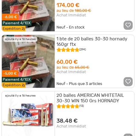
174,00 €
au lieu de
180,00 €
Achat Immédiat
-6,00 €
Paiement 4/10X
Neuf - En stock
Expédition
2j
1 bte de 20 balles 30-30 hornady
ajouté il y a 16 heures
160gr ftx
(294)
60,00 €
au lieu de
65,00 €
Achat Immédiat
-5,00 €
Paiement 4/10X
Neuf - Plus que
3
articles
Expédition
2j
20 balles AMERICAN WHITETAIL
ajouté il y a 16 heures
30-30 WIN 150 Grs HORNADY
(13)
38,48 €
Achat Immédiat