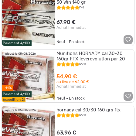
30 Win 140 gr
(16)
67,90 €
Achat Immédiat
Neuf - En stock
Paiement 4/10X
Munitions HORNADY cal.30-30
ajouté le 05/08/2026
160gr FTX leverevolution par 20
(294)
54,90 €
au lieu de
62,00 €
Achat Immédiat
-11%
Paiement 4/10X
Neuf - En stock
Expédition
2j
hornady cal 30/30 160 grs ftx
ajouté le 05/08/2026
(294)
63,96 €