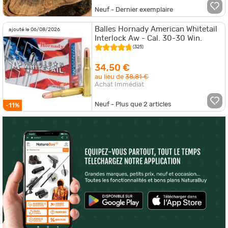
Neuf - Dernier exemplaire
Balles Hornady American Whitetail
ajouté le 06/08/2026
Interlock Aw - Cal. 30-30 Win.
(325)
34,50 €
au lieu de
38,81 €
Achat Immédiat
Neuf - Plus que
2
articles
-11%