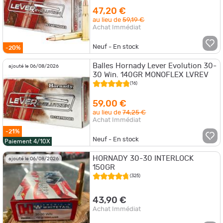
47,20 €
au lieu de
59,19 €
Achat Immédiat
Neuf - En stock
-20%
Balles Hornady Lever Evolution 30-
ajouté le 06/08/2026
30 Win. 140GR MONOFLEX LVREV
(16)
59,00 €
au lieu de
74,25 €
Achat Immédiat
-21%
Neuf - En stock
Paiement 4/10X
HORNADY 30-30 INTERLOCK
ajouté le 06/08/2026
150GR
(325)
43,90 €
Achat Immédiat