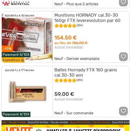
Neuf - Plus que
2
articles
Munitions HORNADY cal.30-30
ajouté il y a 16 heures
160gr FTX leverevolution par 60
(294)
154,50 €
au lieu de
186,00 €
Achat Immédiat
-17%
Paiement 4/10X
Neuf - Dernier exemplaire
Expédition
2j
Balles Hornady FTX 160 grains
ajouté il y a 17 heures
cal.30-30 win
(294)
59,00 €
Achat Immédiat
Neuf - Sur commande
Paiement 4/10X