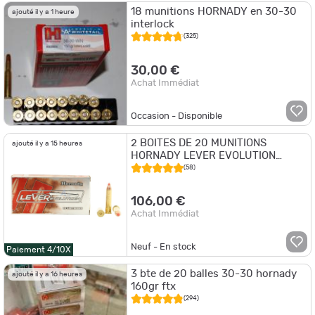
18 munitions HORNADY en 30-30
ajouté il y a 1 heure
interlock
(325)
30,00 €
Achat Immédiat
Occasion - Disponible
2 BOITES DE 20 MUNITIONS
ajouté il y a 15 heures
HORNADY LEVER EVOLUTION
30X30 FTX 160GR
(58)
106,00 €
Achat Immédiat
Neuf - En stock
Paiement 4/10X
3 bte de 20 balles 30-30 hornady
ajouté il y a 16 heures
160gr ftx
(294)