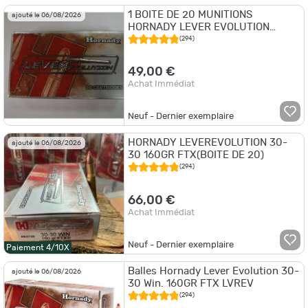
1 BOITE DE 20 MUNITIONS
ajouté le 06/08/2026
HORNADY LEVER EVOLUTION
CALIBRE 30-30 160 GR FTX NEUVE
(294)
49,00 €
Achat Immédiat
Neuf - Dernier exemplaire
HORNADY LEVEREVOLUTION 30-
ajouté le 06/08/2026
30 160GR FTX(BOITE DE 20)
(294)
66,00 €
Achat Immédiat
Neuf - Dernier exemplaire
Paiement 4/10X
Balles Hornady Lever Evolution 30-
ajouté le 06/08/2026
30 Win. 160GR FTX LVREV
(294)