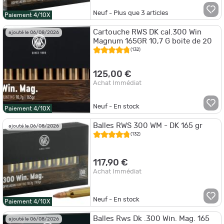
Neuf - Plus que
3
articles
Paiement 4/10X
Cartouche RWS DK cal.300 Win
ajouté le 06/08/2026
Magnum 165GR 10,7 G boite de 20
(132)
125,00 €
Achat Immédiat
Neuf - En stock
Paiement 4/10X
Balles RWS 300 WM - DK 165 gr
ajouté le 06/08/2026
(132)
117,90 €
Achat Immédiat
Neuf - En stock
Paiement 4/10X
Balles Rws Dk .300 Win. Mag. 165
ajouté le 06/08/2026