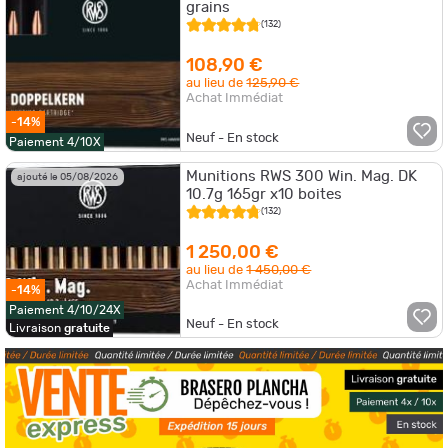
grains
(132)
108,90 €
au lieu de
125,90 €
Achat Immédiat
-14%
Neuf - En stock
Paiement 4/10X
Munitions RWS 300 Win. Mag. DK
ajouté le 05/08/2026
10.7g 165gr x10 boites
(132)
1 250,00 €
au lieu de
1 450,00 €
Achat Immédiat
-14%
Paiement 4/10/24X
Neuf - En stock
Livraison
gratuite