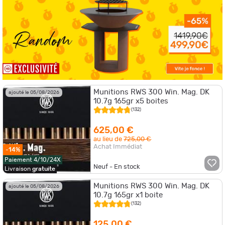
Munitions RWS 300 Win. Mag. DK
ajouté le 05/08/2026
10.7g 165gr x5 boites
(132)
625,00 €
au lieu de
725,00 €
Achat Immédiat
-14%
Paiement 4/10/24X
Neuf - En stock
Livraison
gratuite
Munitions RWS 300 Win. Mag. DK
ajouté le 05/08/2026
10.7g 165gr x1 boite
(132)
125,00 €