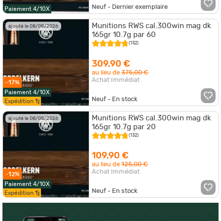
Neuf - Dernier exemplaire
Paiement 4/10X
Munitions RWS cal.300win mag dk
ajouté le 08/08/2026
165gr 10.7g par 60
(132)
309,90 €
au lieu de
375,00 €
Achat Immédiat
-17%
Paiement 4/10X
Neuf - En stock
Expédition
1j
Munitions RWS cal.300win mag dk
ajouté le 08/08/2026
165gr 10.7g par 20
(132)
109,90 €
au lieu de
125,00 €
Achat Immédiat
-12%
Paiement 4/10X
Neuf - En stock
Expédition
1j