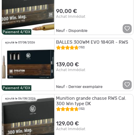
90,00 €
Achat Immédiat
Neuf - Disponible
Paiement 4/10X
BALLES 300WM EVO 184GR - RWS
ajouté le 07/08/2026
(132)
139,00 €
Achat Immédiat
Neuf - Dernier exemplaire
Paiement 4/10X
Munition grande chasse RWS Cal.
ajouté le 06/08/2026
300 Win type DK
(132)
129,00 €
Achat Immédiat