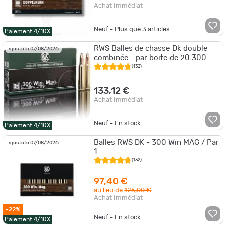
Achat Immédiat
Neuf - Plus que
3
articles
Paiement 4/10X
RWS Balles de chasse Dk double
ajouté le 07/08/2026
combinée - par boite de 20 300
WINCHESTER MAGNUM 165Gr
(132)
133,12 €
Achat Immédiat
Neuf - En stock
Paiement 4/10X
Balles RWS DK - 300 Win MAG / Par
ajouté le 07/08/2026
1
(132)
97,40 €
au lieu de
125,00 €
Achat Immédiat
-22%
Neuf - En stock
Paiement 4/10X