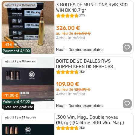
3 BOITES DE MUNITIONS RWS 300
ajouté il y a 16 heures
WIN DK 10.7 gr
(132)
326,00 €
au lieu de
375,00 €
Achat Immédiat
-13%
Neuf - Dernier exemplaire
Paiement 4/10X
BOITE DE 20 BALLES RWS
ajouté il y a 19 heures
DOPPELKERN DK GESHOSS
CAL300WIN 10,7G 165GRAINS
(132)
109,00 €
au lieu de
120,00 €
Achat Immédiat
-11,00 €
Paiement 4/10X
Neuf - Dernier exemplaire
Livraison
gratuite
.300 Win. Mag., Double noyau
ajouté il y a 23 heures
(10,7gr) (Calibre: .300 Win. Mag.)
(132)