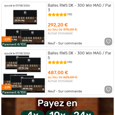
Balles RWS DK - 300 Win MAG / Par
ajouté le 07/08/2026
3
(132)
292,20 €
au lieu de
375,00 €
Achat Immédiat
-22%
Neuf - Sur commande
Paiement 4/10X
Balles RWS DK - 300 Win MAG / Par
ajouté le 07/08/2026
5
(132)
487,00 €
au lieu de
625,00 €
Achat Immédiat
-22%
Neuf - Sur commande
Paiement 4/10X