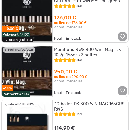
CALIBRE 300 WIN MAG hit green
short rifle 165GR
(132)
126,00 €
au lieu de
136,00 €
Achat Immédiat
-10,00 €
Paiement 4/10X
Neuf - En stock
Livraison
gratuite
Munitions RWS 300 Win. Mag. DK
ajouté le 07/08/2026
10.7g 165gr x2 boites
(132)
250,00 €
au lieu de
290,00 €
Achat Immédiat
-14%
Neuf - En stock
Paiement 4/10X
20 balles DK 300 WIN MAG 165GRS
ajouté le 07/08/2026
RWS
(132)
114,90 €