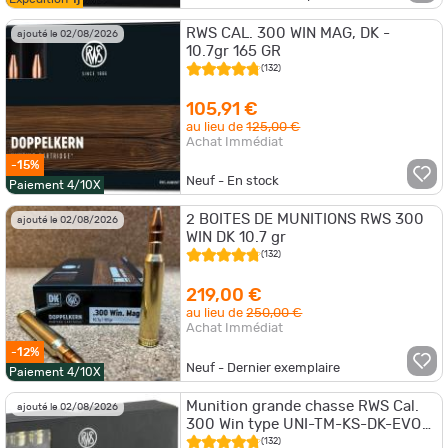
RWS CAL. 300 WIN MAG, DK -
ajouté le 02/08/2026
10.7gr 165 GR
(132)
105,91 €
au lieu de
125,00 €
Achat Immédiat
-15%
Neuf - En stock
Paiement 4/10X
2 BOITES DE MUNITIONS RWS 300
ajouté le 02/08/2026
WIN DK 10.7 gr
(132)
219,00 €
au lieu de
250,00 €
Achat Immédiat
-12%
Neuf - Dernier exemplaire
Paiement 4/10X
Munition grande chasse RWS Cal.
ajouté le 02/08/2026
300 Win type UNI-TM-KS-DK-EVO
type DK
(132)