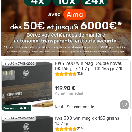
RWS .300 Win Mag Double noyau
ajouté le 07/08/2026
DK 165 gr / 10.7 g - DK 165 gr / 10.7
g
(132)
119,90 €
Achat Immédiat
Neuf - Sur commande
Paiement 4/10X
rws 300 win mag dk 165 grains
ajouté le 07/08/2026
10,7 gr
(132)