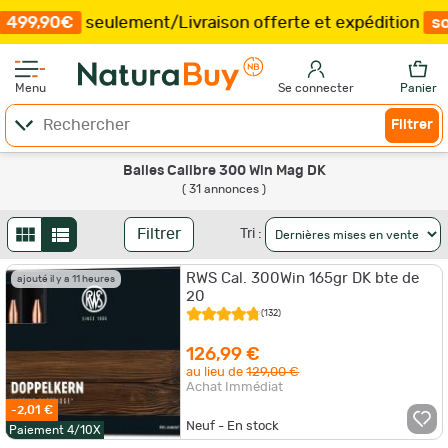
eulement
/
Livraison offerte et expédition
sous 15 jours
Menu
Se connecter
Panier
Filtrer
Balles Calibre 300 Win Mag DK
( 31 annonces )
Filtrer
Tri :
RWS Cal. 300Win 165gr DK bte de
ajouté il y a 11 heures
20
(132)
126,99 €
au lieu de
129,00 €
Achat Immédiat
-2,01 €
Neuf - En stock
Paiement 4/10X