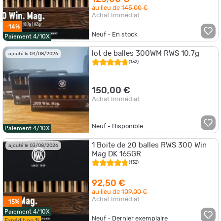
au lieu de
145,00 €
Achat Immédiat
-14%
Neuf - En stock
Paiement 4/10X
lot de balles 300WM RWS 10,7g
ajouté le 04/08/2026
(132)
150,00 €
Achat Immédiat
Neuf - Disponible
Paiement 4/10X
1 Boite de 20 balles RWS 300 Win
ajouté le 03/08/2026
Mag DK 165GR
(132)
92,50 €
au lieu de
109,00 €
Achat Immédiat
-15%
Paiement 4/10X
Neuf - Dernier exemplaire
Expédition
1j