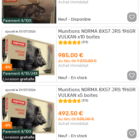
Achat Immédiat
Neuf - Disponible
Paiement 4/10X
Munitions NORMA 8X57 JRS 196GR
ajouté le 31/07/2026
VULKAN x10 boites
(375)
985,00 €
au lieu de
1 070,00 €
Achat Immédiat
-8%
Paiement 4/10/24X
Neuf - En stock
Livraison
gratuite
Munitions NORMA 8X57 JRS 196GR
ajouté le 31/07/2026
VULKAN x5 boites
(375)
492,50 €
au lieu de
535,00 €
Achat Immédiat
-8%
Paiement 4/10X
Neuf - En stock
Livraison
gratuite