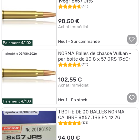
196gr 8x57 JRS
(375)
98,50 €
Achat Immédiat
Neuf - Sur commande
Paiement 4/10X
NORMA Balles de chasse Vulkan -
ajouté le 05/08/2026
par boite de 20 8 x 57 JRS 196Gr
(375)
102,55 €
Achat Immédiat
Neuf - En stock
Paiement 4/10X
1 BOITE DE 20 BALLES NORMA
ajouté le 04/08/2026
CALIBRE 8X57 JRS EN 12.7G
VULKAN NEUVE
(375)
94,00 €