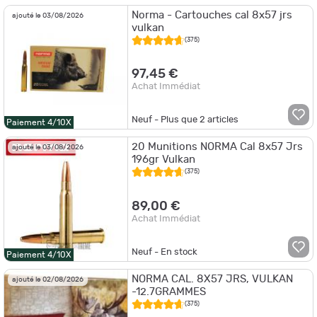
Norma - Cartouches cal 8x57 jrs
ajouté le 03/08/2026
vulkan
(375)
97,45 €
Achat Immédiat
Neuf - Plus que
2
articles
Paiement 4/10X
20 Munitions NORMA Cal 8x57 Jrs
ajouté le 03/08/2026
196gr Vulkan
(375)
89,00 €
Achat Immédiat
Neuf - En stock
Paiement 4/10X
NORMA CAL. 8X57 JRS, VULKAN
ajouté le 02/08/2026
-12.7GRAMMES
(375)