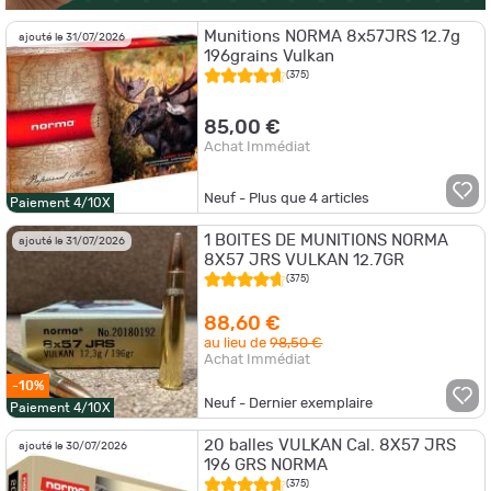
Munitions NORMA 8x57JRS 12.7g
ajouté le 31/07/2026
196grains Vulkan
(375)
85,00 €
Achat Immédiat
Neuf - Plus que
4
articles
Paiement 4/10X
1 BOITES DE MUNITIONS NORMA
ajouté le 31/07/2026
8X57 JRS VULKAN 12.7GR
(375)
88,60 €
au lieu de
98,50 €
Achat Immédiat
-10%
Neuf - Dernier exemplaire
Paiement 4/10X
20 balles VULKAN Cal. 8X57 JRS
ajouté le 30/07/2026
196 GRS NORMA
(375)