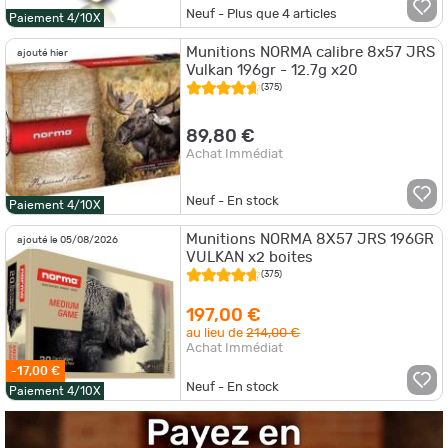
Neuf - Plus que
4
articles
Paiement 4/10X
Munitions NORMA calibre 8x57 JRS
ajouté hier
Vulkan 196gr - 12.7g x20
(375)
89,80 €
Achat Immédiat
Neuf - En stock
Paiement 4/10X
Munitions NORMA 8X57 JRS 196GR
ajouté le 05/08/2026
VULKAN x2 boites
(375)
197,00 €
au lieu de
214,00 €
Achat Immédiat
-17,00 €
Neuf - En stock
Paiement 4/10X