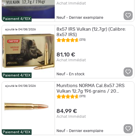
Achat Immédiat
Neuf - Dernier exemplaire
Paiement 4/10X
8x57 IRS Vulkan (12,7gr) (Calibre:
ajouté le 04/08/2026
8x57 IRS)
(375)
81,10 €
Achat Immédiat
Neuf - En stock
Paiement 4/10X
Munitions NORMA Cal.8x57 JRS
ajouté le 04/08/2026
Vulkan 12,7g 196 grains / 20
cartouches
(375)
84,99 €
Achat Immédiat
Neuf - Dernier exemplaire
Paiement 4/10X