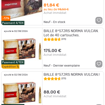
81,84 €
au lieu de
98,50 €
Achat Immédiat
-17%
Neuf - En stock
Paiement 4/10X
BALLE 8*57JRS NORMA VULCAN.
ajouté le 02/08/2026
Lot de 40 cartouches.
(375)
175,00 €
Achat Immédiat
Paiement 4/10X
Neuf - Dernier exemplaire
Expédition
1j
BALLE 8*57JRS NORMA VULCAN.!
ajouté le 02/08/2026
(375)
88,00 €
Achat Immédiat