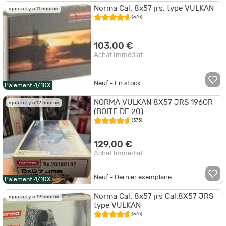
Norma Cal. 8x57 jrs, type VULKAN
ajouté il y a 11 heures
(375)
103,00 €
Achat Immédiat
Neuf - En stock
Paiement 4/10X
NORMA VULKAN 8X57 JRS 196GR
ajouté il y a 12 heures
(BOITE DE 20)
(375)
129,00 €
Achat Immédiat
Neuf - Dernier exemplaire
Paiement 4/10X
Norma Cal. 8x57 jrs Cal.8X57 JRS
ajouté il y a 19 heures
type VULKAN
(375)