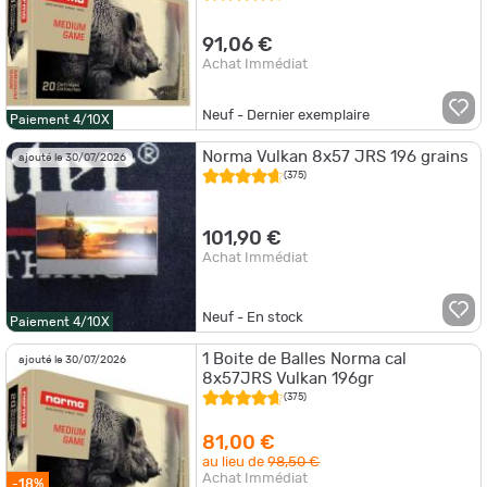
91,06 €
Achat Immédiat
Neuf - Dernier exemplaire
Paiement 4/10X
Norma Vulkan 8x57 JRS 196 grains
ajouté le 30/07/2026
(375)
101,90 €
Achat Immédiat
Neuf - En stock
Paiement 4/10X
1 Boite de Balles Norma cal
ajouté le 30/07/2026
8x57JRS Vulkan 196gr
(375)
81,00 €
au lieu de
98,50 €
Achat Immédiat
-18%