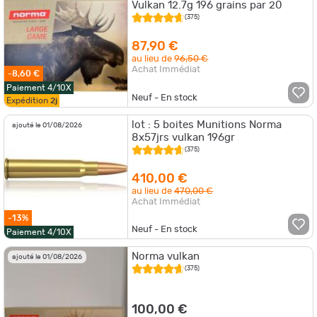
Vulkan 12.7g 196 grains par 20
(375)
87,90 €
au lieu de
96,50 €
Achat Immédiat
-8,60 €
Paiement 4/10X
Neuf - En stock
Expédition
2j
lot : 5 boites Munitions Norma
ajouté le 01/08/2026
8x57jrs vulkan 196gr
(375)
410,00 €
au lieu de
470,00 €
Achat Immédiat
-13%
Neuf - En stock
Paiement 4/10X
Norma vulkan
ajouté le 01/08/2026
(375)
100,00 €