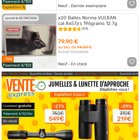
Paiement 4/10X
Neuf - Dernier exemplaire
Expédition
1j
x20 Balles Norma VULKAN
ajouté le 02/08/2026
cal.8x57jrs 196grains 12.7g
(375)
79,90 €
au lieu de
94,00 €
Achat Immédiat
-15%
Neuf - En stock
Paiement 4/10X