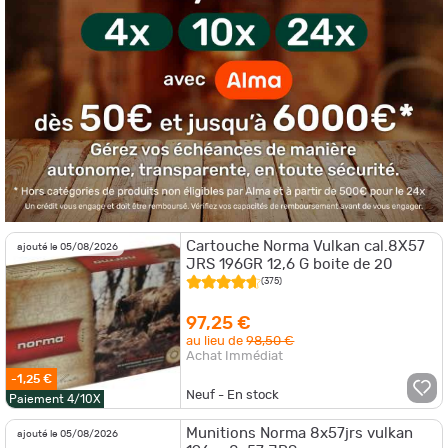
Cartouche Norma Vulkan cal.8X57
ajouté le 05/08/2026
JRS 196GR 12,6 G boite de 20
(375)
97,25 €
au lieu de
98,50 €
Achat Immédiat
-1,25 €
Neuf - En stock
Paiement 4/10X
Munitions Norma 8x57jrs vulkan
ajouté le 05/08/2026