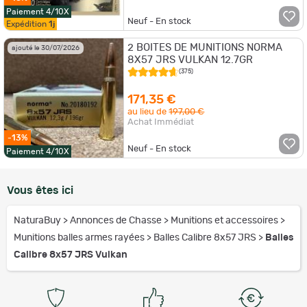
Paiement 4/10X
Neuf - En stock
Expédition
1j
2 BOITES DE MUNITIONS NORMA
ajouté le 30/07/2026
8X57 JRS VULKAN 12.7GR
(375)
171,35 €
au lieu de
197,00 €
Achat Immédiat
-13%
Neuf - En stock
Paiement 4/10X
Vous êtes ici
NaturaBuy
>
Annonces de Chasse
>
Munitions et accessoires
>
Munitions balles armes rayées
>
Balles Calibre 8x57 JRS
>
Balles
Calibre 8x57 JRS Vulkan