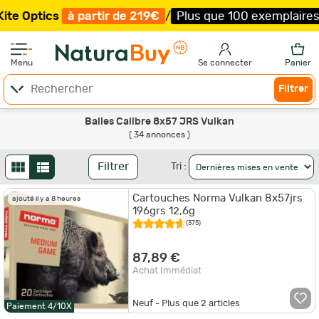
s
à partir de 219€
/
Plus que 100 exemplaires !
/
Livrais
Menu
Se connecter
Panier
Filtrer
Balles Calibre 8x57 JRS Vulkan
( 34 annonces )
Filtrer
Tri :
Cartouches Norma Vulkan 8x57jrs
ajouté il y a 8 heures
196grs 12,6g
(375)
87,89 €
Achat Immédiat
Neuf - Plus que
2
articles
Paiement 4/10X