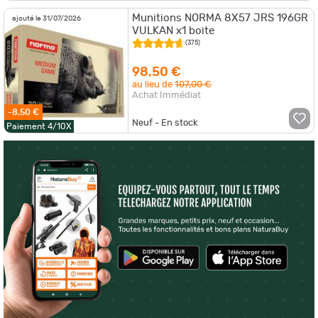
Munitions NORMA 8X57 JRS 196GR
ajouté le 31/07/2026
VULKAN x1 boite
(375)
98,50 €
au lieu de
107,00 €
Achat Immédiat
-8,50 €
Neuf - En stock
Paiement 4/10X