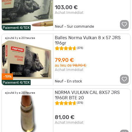
103,00 €
Achat Immédiat
Neuf - Sur commande
Paiement 4/10X
Balles Norma Vulkan 8 x 57 JRS
ajouté il y a 20 heures
196gr
(375)
79,90 €
au lieu de
98,90 €
Achat Immédiat
-19%
Neuf - En stock
Paiement 4/10X
NORMA VULKAN CAL 8X57 JRS
ajouté il y a 20 heures
196GR BTE 20
(375)
81,00 €
Achat Immédiat