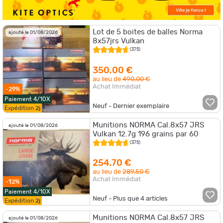
Lot de 5 boites de balles Norma
ajouté le 01/08/2026
8x57jrs Vulkan
(375)
350,00 €
au lieu de
490,00 €
Achat Immédiat
-29%
Paiement 4/10X
Neuf - Dernier exemplaire
Expédition
2j
Munitions NORMA Cal.8x57 JRS
ajouté le 01/08/2026
Vulkan 12.7g 196 grains par 60
(375)
254,70 €
au lieu de
289,50 €
Achat Immédiat
-12%
Paiement 4/10X
Neuf - Plus que
4
articles
Expédition
2j
Munitions NORMA Cal.8x57 JRS
ajouté le 01/08/2026