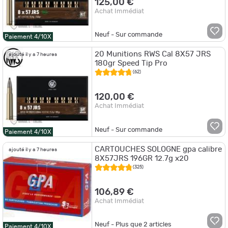
125,00 €
Achat Immédiat
Neuf - Sur commande
Paiement 4/10X
20 Munitions RWS Cal 8X57 JRS
ajouté il y a 7 heures
180gr Speed Tip Pro
(62)
120,00 €
Achat Immédiat
Neuf - Sur commande
Paiement 4/10X
CARTOUCHES SOLOGNE gpa calibre
ajouté il y a 7 heures
8X57JRS 196GR 12.7g x20
(325)
106,89 €
Achat Immédiat
Neuf - Plus que
2
articles
Paiement 4/10X