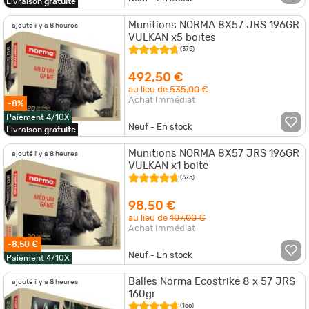
Livraison
gratuite
Munitions NORMA 8X57 JRS 196GR
ajouté il y a 8 heures
VULKAN x5 boites
(375)
492,50 €
au lieu de
535,00 €
Achat Immédiat
-8%
Paiement 4/10X
Neuf - En stock
Livraison
gratuite
Munitions NORMA 8X57 JRS 196GR
ajouté il y a 8 heures
VULKAN x1 boite
(375)
98,50 €
au lieu de
107,00 €
Achat Immédiat
-8,50 €
Neuf - En stock
Paiement 4/10X
Balles Norma Ecostrike 8 x 57 JRS
ajouté il y a 8 heures
160gr
(156)