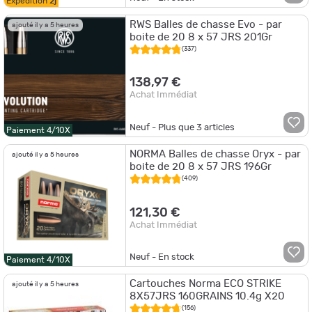
Expédition
2j
RWS Balles de chasse Evo - par
ajouté il y a 5 heures
boite de 20 8 x 57 JRS 201Gr
(337)
138,97 €
Achat Immédiat
Neuf - Plus que
3
articles
Paiement 4/10X
NORMA Balles de chasse Oryx - par
ajouté il y a 5 heures
boite de 20 8 x 57 JRS 196Gr
(409)
121,30 €
Achat Immédiat
Neuf - En stock
Paiement 4/10X
Cartouches Norma ECO STRIKE
ajouté il y a 5 heures
8X57JRS 160GRAINS 10.4g X20
(156)