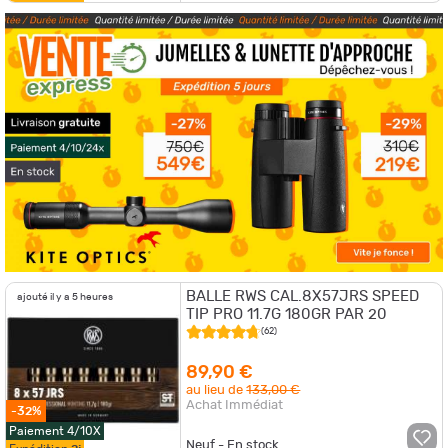
BALLE RWS CAL.8X57JRS SPEED
ajouté il y a 5 heures
TIP PRO 11.7G 180GR PAR 20
(62)
89,90 €
au lieu de
133,00 €
Achat Immédiat
-32%
Paiement 4/10X
Neuf - En stock