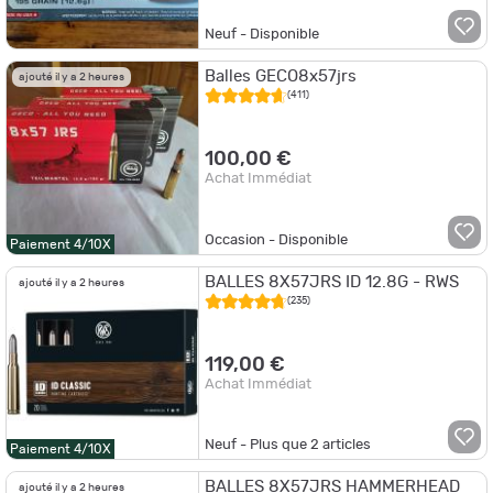
Neuf - Disponible
Balles GECO8x57jrs
ajouté il y a 2 heures
(411)
100,00 €
Achat Immédiat
Occasion - Disponible
Paiement 4/10X
BALLES 8X57JRS ID 12.8G - RWS
ajouté il y a 2 heures
(235)
119,00 €
Achat Immédiat
Neuf - Plus que
2
articles
Paiement 4/10X
BALLES 8X57JRS HAMMERHEAD
ajouté il y a 2 heures