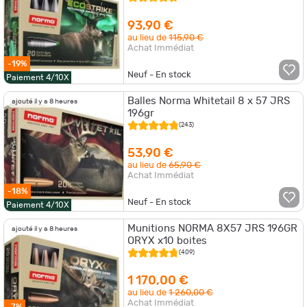
93,90 €
au lieu de
115,90 €
Achat Immédiat
-19%
Neuf - En stock
Paiement 4/10X
Balles Norma Whitetail 8 x 57 JRS
ajouté il y a 8 heures
196gr
(243)
53,90 €
au lieu de
65,90 €
Achat Immédiat
-18%
Neuf - En stock
Paiement 4/10X
Munitions NORMA 8X57 JRS 196GR
ajouté il y a 8 heures
ORYX x10 boites
(409)
1 170,00 €
au lieu de
1 260,00 €
Achat Immédiat
-7%