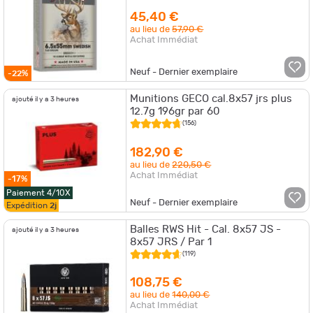
45,40 €
au lieu de
57,90 €
Achat Immédiat
Neuf - Dernier exemplaire
-22%
Munitions GECO cal.8x57 jrs plus
ajouté il y a 3 heures
12.7g 196gr par 60
(156)
182,90 €
au lieu de
220,50 €
Achat Immédiat
-17%
Paiement 4/10X
Neuf - Dernier exemplaire
Expédition
2j
Balles RWS Hit - Cal. 8x57 JS -
ajouté il y a 3 heures
8x57 JRS / Par 1
(119)
108,75 €
au lieu de
140,00 €
Achat Immédiat