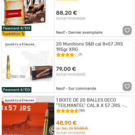
88,20 €
Achat Immédiat
Paiement 4/10X
Neuf - Dernier exemplaire
Expédition
1j
20 Munitions S&B cal 8×57 JRS
ajouté il y a 5 heures
195gr XRG
(7)
79,00 €
Achat Immédiat
Neuf - Sur commande
Paiement 4/10X
1 BOITE DE 20 BALLES GECO
ajouté il y a 5 heures
"TEILMANTEL" CAL.8 X 57 JRS. -
185GR
(150)
48,90 €
au lieu de
51,00 €
Achat Immédiat