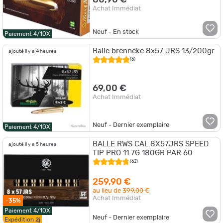
80,90 €
Achat Immédiat
Neuf - En stock
Paiement 4/10X
Balle brenneke 8x57 JRS 13/200gr
ajouté il y a 4 heures
(6)
69,00 €
Achat Immédiat
Neuf - Dernier exemplaire
Paiement 4/10X
BALLE RWS CAL.8X57JRS SPEED
ajouté il y a 5 heures
TIP PRO 11.7G 180GR PAR 60
(62)
259,90 €
au lieu de
399,00 €
Achat Immédiat
-35%
Paiement 4/10X
Neuf - Dernier exemplaire
Expédition
2j