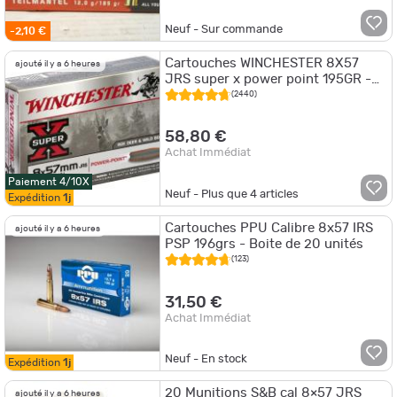
Neuf - Sur commande
-2,10 €
Cartouches WINCHESTER 8X57
ajouté il y a 6 heures
JRS super x power point 195GR -
Boite de 20 unités
(2440)
58,80 €
Achat Immédiat
Paiement 4/10X
Neuf - Plus que
4
articles
Expédition
1j
Cartouches PPU Calibre 8x57 IRS
ajouté il y a 6 heures
PSP 196grs - Boite de 20 unités
(123)
31,50 €
Achat Immédiat
Neuf - En stock
Expédition
1j
20 Munitions S&B cal 8×57 JRS
ajouté il y a 6 heures