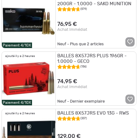
200GR - 1.0000 - SAKO MUNITION
(579)
76,95 €
Achat Immédiat
Neuf - Plus que
2
articles
Paiement 4/10X
BALLES 8X57JRS PLUS 196GR -
ajouté il y a 2 heures
1.0000 - GECO
(156)
74,95 €
Achat Immédiat
Neuf - Dernier exemplaire
Paiement 4/10X
BALLES 8X57JRS EVO 13G - RWS
ajouté il y a 2 heures
(337)
129,00 €