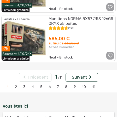
Paiement 4/10/24X
Neuf - En stock
Livraison
gratuite
Munitions NORMA 8X57 JRS 196GR
ajouté il y a 8 heures
ORYX x5 boites
(409)
585,00 €
au lieu de
630,00 €
Achat Immédiat
-7%
Paiement 4/10/24X
Neuf - En stock
Livraison
gratuite
1
Précédent
Suivant
/11
1
2
3
4
5
6
7
8
9
10
11
Vous êtes ici