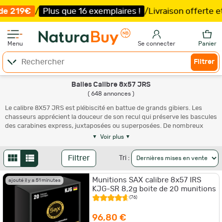
6 exemplaires !
/
Livraison offerte et expédition
sous 5 
Menu
Se connecter
Panier
Filtrer
Balles Calibre 8x57 JRS
( 648 annonces )
Le calibre 8X57 JRS est plébiscité en battue de grands gibiers. Les
chasseurs apprécient la douceur de son recul qui préserve les bascules
des carabines express, juxtaposées ou superposées. De nombreux
encartoucheurs comme Hornady, Norma, RWS, Sako, Sellier et Bellot, et
Voir plus
Winchester notamment, proposent ce calibre à leur catalogue, offrant
ainsi aux chasseurs un panel de prix très large. Le choix d'ogives
Filtrer
Tri :
disponible est aussi vaste, allant des traditionnelles balles en plomb
avec chemise en cuivre aux monométalliques de dernière génération.
Munitions SAX calibre 8x57 IRS
Vous trouverez sur notre site une offre complète d'express en 8x57
ajouté il y a 51 minutes
KJG-SR 8,2g boite de 20 munitions
JRS, neufs ou en occasion.
(76)
Avantages du Calibre 8x57 JRS en battue
96,80 €
Lorsqu'il s'agit de chasser de grands gibiers, le calibre 8x57 JRS se