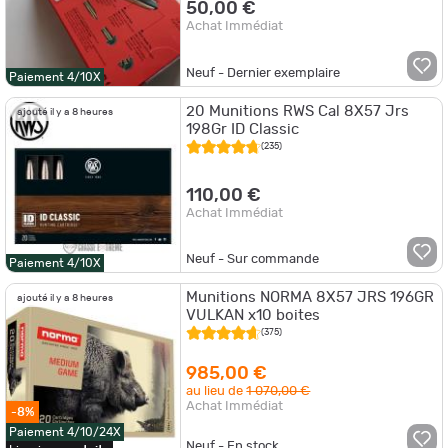
50,00 €
Achat Immédiat
Neuf - Dernier exemplaire
Paiement 4/10X
20 Munitions RWS Cal 8X57 Jrs
ajouté il y a 8 heures
198Gr ID Classic
(235)
110,00 €
Achat Immédiat
Neuf - Sur commande
Paiement 4/10X
Munitions NORMA 8X57 JRS 196GR
ajouté il y a 8 heures
VULKAN x10 boites
(375)
985,00 €
au lieu de
1 070,00 €
Achat Immédiat
-8%
Paiement 4/10/24X
Neuf - En stock