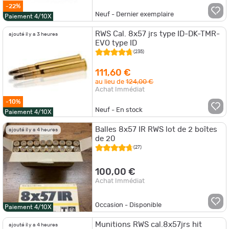
-22%
Neuf - Dernier exemplaire
Paiement 4/10X
RWS Cal. 8x57 jrs type ID-DK-TMR-
ajouté il y a 3 heures
EVO type ID
(235)
111,60 €
au lieu de
124,00 €
Achat Immédiat
-10%
Neuf - En stock
Paiement 4/10X
Balles 8x57 IR RWS lot de 2 boîtes
ajouté il y a 4 heures
de 20
(27)
100,00 €
Achat Immédiat
Occasion - Disponible
Paiement 4/10X
Munitions RWS cal.8x57jrs hit
ajouté il y a 4 heures