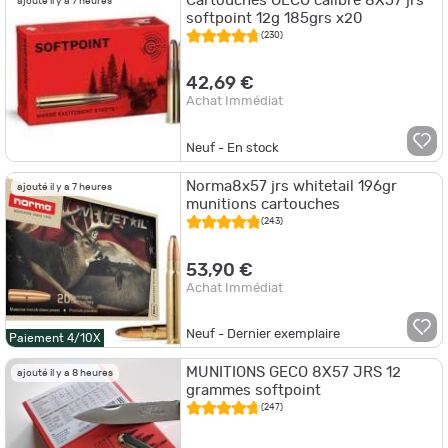
Cartouches GECO calibre 8X57 jrs
ajouté il y a 7 heures
softpoint 12g 185grs x20
(230)
42,69 €
Achat Immédiat
Neuf - En stock
Norma8x57 jrs whitetail 196gr
ajouté il y a 7 heures
munitions cartouches
(243)
53,90 €
Achat Immédiat
Neuf - Dernier exemplaire
Paiement 4/10X
MUNITIONS GECO 8X57 JRS 12
ajouté il y a 8 heures
grammes softpoint
(247)