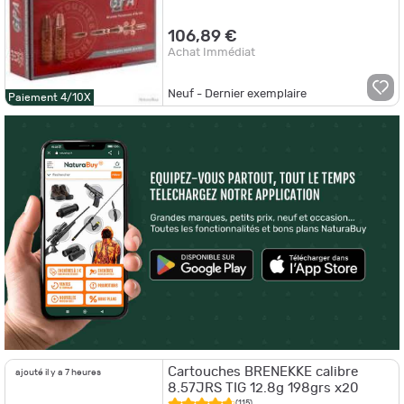
106,89 €
Achat Immédiat
Neuf - Dernier exemplaire
Paiement 4/10X
Cartouches BRENEKKE calibre
ajouté il y a 7 heures
8.57JRS TIG 12.8g 198grs x20
(115)