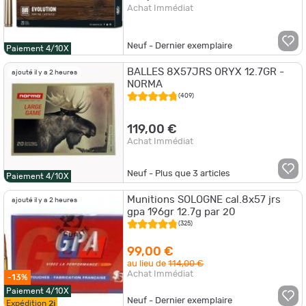
Achat Immédiat
Neuf - Dernier exemplaire
Paiement 4/10X
BALLES 8X57JRS ORYX 12.7GR -
ajouté il y a 2 heures
NORMA
(409)
119,00 €
Achat Immédiat
Neuf - Plus que
3
articles
Paiement 4/10X
Munitions SOLOGNE cal.8x57 jrs
ajouté il y a 2 heures
gpa 196gr 12.7g par 20
(325)
99,00 €
au lieu de
114,00 €
Achat Immédiat
-13%
Paiement 4/10X
Neuf - Dernier exemplaire
Expédition
2j