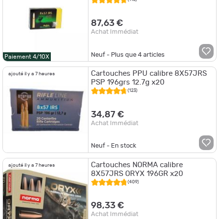
87,63 €
Achat Immédiat
Neuf - Plus que
4
articles
Paiement 4/10X
Cartouches PPU calibre 8X57JRS
ajouté il y a 7 heures
PSP 196grs 12.7g x20
(123)
34,87 €
Achat Immédiat
Neuf - En stock
Cartouches NORMA calibre
ajouté il y a 7 heures
8X57JRS ORYX 196GR x20
(409)
98,33 €
Achat Immédiat