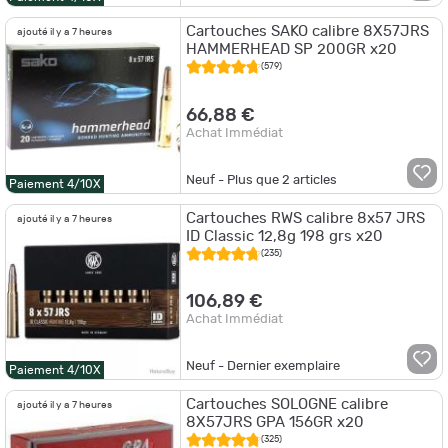
Cartouches SAKO calibre 8X57JRS
ajouté il y a 7 heures
HAMMERHEAD SP 200GR x20
(579)
66,88 €
Achat Immédiat
Neuf - Plus que
2
articles
Paiement 4/10X
Cartouches RWS calibre 8x57 JRS
ajouté il y a 7 heures
ID Classic 12,8g 198 grs x20
(235)
106,89 €
Achat Immédiat
Neuf - Dernier exemplaire
Paiement 4/10X
Cartouches SOLOGNE calibre
ajouté il y a 7 heures
8X57JRS GPA 156GR x20
(325)