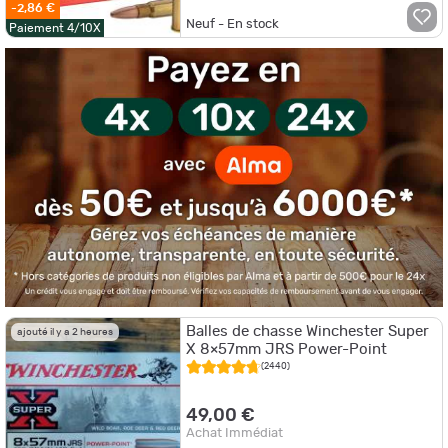
-2,86 €
Neuf - En stock
Paiement 4/10X
Balles de chasse Winchester Super
ajouté il y a 2 heures
X 8×57mm JRS Power-Point
(2440)
49,00 €
Achat Immédiat