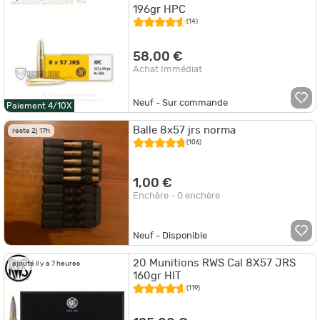
196gr HPC
(14)
58,00 €
Achat Immédiat
Neuf - Sur commande
Paiement 4/10X
Balle 8x57 jrs norma
reste 2j 17h
(106)
1,00 €
Enchère - 0 enchère
Neuf - Disponible
20 Munitions RWS Cal 8X57 JRS
ajouté il y a 7 heures
160gr HIT
(119)