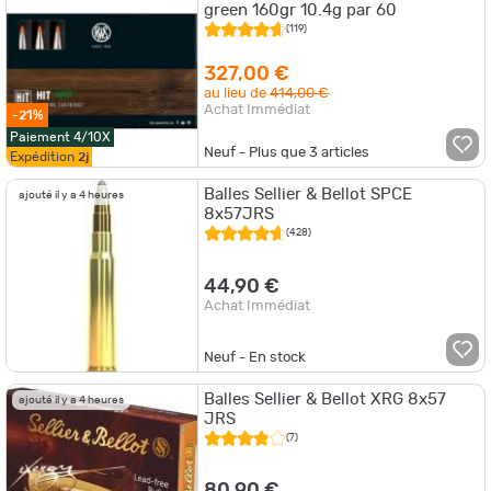
green 160gr 10.4g par 60
(119)
327,00 €
au lieu de
414,00 €
Achat Immédiat
-21%
Paiement 4/10X
Neuf - Plus que
3
articles
Expédition
2j
Balles Sellier & Bellot SPCE
ajouté il y a 4 heures
8x57JRS
(428)
44,90 €
Achat Immédiat
Neuf - En stock
Balles Sellier & Bellot XRG 8x57
ajouté il y a 4 heures
JRS
(7)