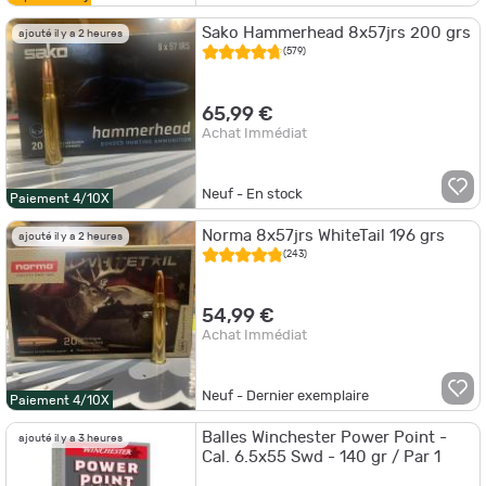
Sako Hammerhead 8x57jrs 200 grs
ajouté il y a 2 heures
(579)
65,99 €
Achat Immédiat
Neuf - En stock
Paiement 4/10X
Norma 8x57jrs WhiteTail 196 grs
ajouté il y a 2 heures
(243)
54,99 €
Achat Immédiat
Neuf - Dernier exemplaire
Paiement 4/10X
Balles Winchester Power Point -
ajouté il y a 3 heures
Cal. 6.5x55 Swd - 140 gr / Par 1