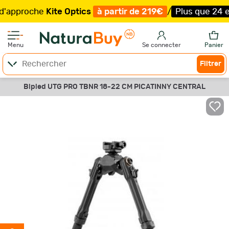
proche
Kite Optics
à partir de 219€
/
Plus que 24 exemp
Menu
Se connecter
Panier
Filtrer
Bipied UTG PRO TBNR 18-22 CM PICATINNY CENTRAL