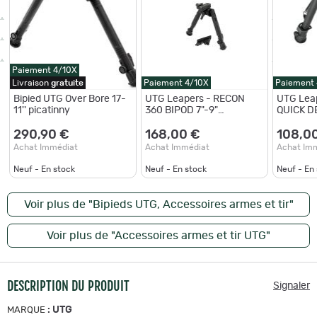
Paiement 4/10X
Livraison
gratuite
Paiement 4/10X
Paiement
Bipied UTG Over Bore 17-
UTG Leapers - RECON
UTG Lea
11'' picatinny
360 BIPOD 7"-9"
QUICK D
PICATINNY
290,90 €
168,00 €
108,0
Achat Immédiat
Achat Immédiat
Achat Im
Neuf - En stock
Neuf - En stock
Neuf - En
Voir plus de "Bipieds UTG, Accessoires armes et tir"
Voir plus de "Accessoires armes et tir UTG"
DESCRIPTION DU PRODUIT
Signaler
:
UTG
MARQUE