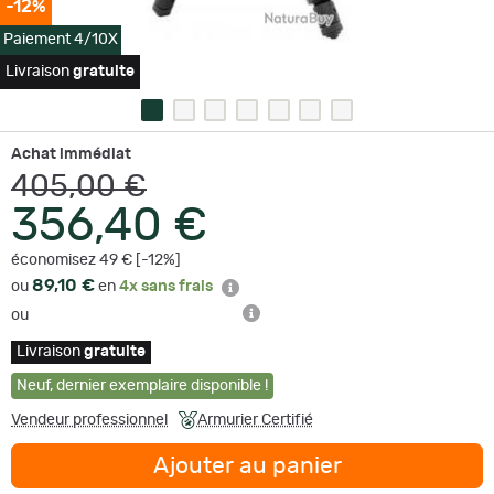
-12%
Paiement 4/10X
Livraison
gratuite
Achat immédiat
405,00 €
356,40 €
économisez 49 € [-12%]
89,10 €
ou
en
4x sans frais
ou
Livraison
gratuite
Neuf
,
dernier exemplaire disponible !
Vendeur professionnel
Armurier Certifié
Ajouter au panier