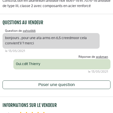
Construction en aluminium anodisé noir 6061-T6 et 7075-T6 anodisé
de type III, classe 2 avec composants en acier renforcé
QUESTIONS AU VENDEUR
Question de
oshio666
bonjours , pour une ata arms en 6,5 creedmoor cela
convient'il ? merci
le 13/05/2021
Réponse de
wokman
Oui.cdlt Thierry
le 13/05/2021
Poser une question
INFORMATIONS SUR LE VENDEUR