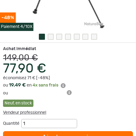
-48%
Paiement 4/10X
Achat immédiat
149,00 €
77,90 €
économisez 71 € [-48%]
19,49 €
ou
en
4x sans frais
ou
Neuf
,
en stock
Vendeur professionnel
Quantité