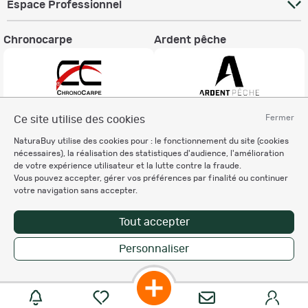
Espace Professionnel
Chronocarpe
Ardent pêche
Fermer
Ce site utilise des cookies
Informations légales
NaturaBuy utilise des cookies pour : le fonctionnement du site (cookies
Charte éthique
nécessaires), la réalisation des statistiques d'audience, l'amélioration
Mentions légales
de votre expérience utilisateur et la lutte contre la fraude.
Vous pouvez accepter, gérer vos préférences par finalité ou continuer
Règlement & Conditions d'utilisation
votre navigation sans accepter.
Politique de protection
des données personnelles
Tout accepter
Personnalisation des cookies
Personnaliser
Copyright © 2007-2026 NaturaBuy. Tous droits réservés. N°CNIL: 1239459.
Les marques commerciales mentionnées appartiennent à leurs propriétaires
respectifs in 0.064 s
Suggestions de recherche
Site NaturaBuy classique