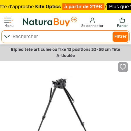
d'approche
Kite Optics
à partir de 219€
/
Plus que 100 
Menu
Se connecter
Panier
Filtrer
Bipied tête articulée ou fixe 13 positions 33-58 cm Tête
Articulée