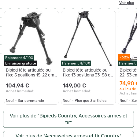
Voir plus
-32%
Paiement 4/10X
Livraison
gratuite
Paiement 4/10X
Paiement
Bipied tête articulée ou
Bipied tête articulée ou
Bipied tê
fixe 5 positions 15-22 cm
fixe 13 positions 33-58 cm
22-33 cm
Tête fixe
Tête Articulée
74,90 
104,94 €
149,00 €
au lieu de
Achat Immédiat
Achat Immédiat
Achat Im
Neuf - Sur commande
Neuf - Plus que
3
articles
Neuf - S
Voir plus de "Bipieds Country, Accessoires armes et
tir"
Voir plus de "Accessoires armes et tir Country"