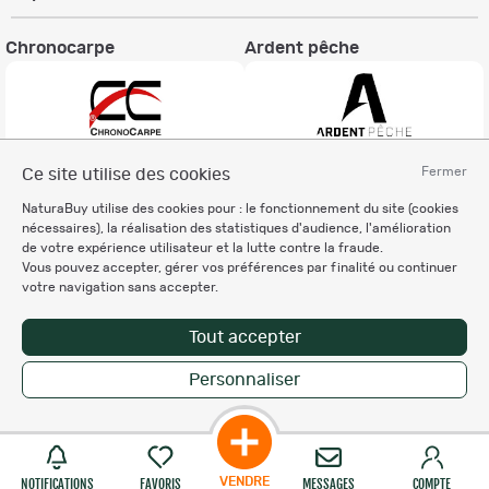
Chronocarpe
Ardent pêche
Fermer
Ce site utilise des cookies
Informations légales
NaturaBuy utilise des cookies pour : le fonctionnement du site (cookies
Charte éthique
nécessaires), la réalisation des statistiques d'audience, l'amélioration
Mentions légales
de votre expérience utilisateur et la lutte contre la fraude.
Vous pouvez accepter, gérer vos préférences par finalité ou continuer
Règlement & Conditions d'utilisation
votre navigation sans accepter.
Politique de protection
des données personnelles
Tout accepter
Personnalisation des cookies
Personnaliser
Copyright © 2007-2026 NaturaBuy. Tous droits réservés. N°CNIL: 1239459.
Les marques commerciales mentionnées appartiennent à leurs propriétaires
respectifs in 0.049 s
Suggestions de recherche
Site NaturaBuy classique
VENDRE
NOTIFICATIONS
FAVORIS
MESSAGES
COMPTE