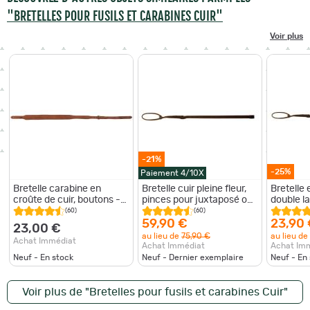
"BRETELLES POUR FUSILS ET CARABINES CUIR"
Voir plus
-21%
-25%
Paiement 4/10X
Bretelle carabine en
Bretelle cuir pleine fleur,
Bretelle 
croûte de cuir, boutons -
pinces pour juxtaposé ou
double l
Country Sellerie
superposé - Country
Sellerie
(60)
(60)
Sellerie Marron
59,90 €
23,90
23,00 €
au lieu de
75,90 €
au lieu de
Achat Immédiat
Achat Immédiat
Achat Im
Neuf - En stock
Neuf - Dernier exemplaire
Neuf - En
Voir plus de "Bretelles pour fusils et carabines Cuir"