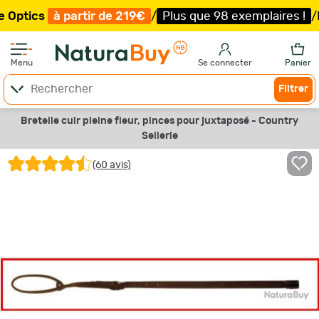
cs
à partir de 219€
/
Plus que 98 exemplaires !
/
Livrais
Menu
Se connecter
Panier
Filtrer
Bretelle cuir pleine fleur, pinces pour juxtaposé - Country
Sellerie
(60 avis)