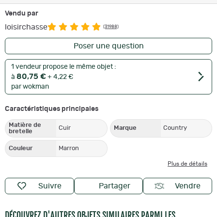
Vendu par
loisirchasse
(31988)
Poser une question
1 vendeur propose le même objet :
80,75 €
à
+ 4,22 €
par wokman
Caractéristiques principales
Matière de
Cuir
Marque
Country
bretelle
Couleur
Marron
Plus de détails
Suivre
Partager
Vendre
DÉCOUVREZ D'AUTRES OBJETS SIMILAIRES PARMI LES