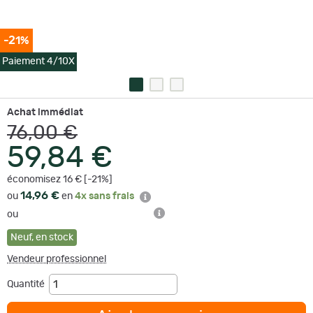
-21%
Paiement 4/10X
Achat immédiat
76,00 €
59,84 €
économisez 16 € [-21%]
14,96 €
ou
en
4x sans frais
ou
Neuf
,
en stock
Vendeur professionnel
Quantité