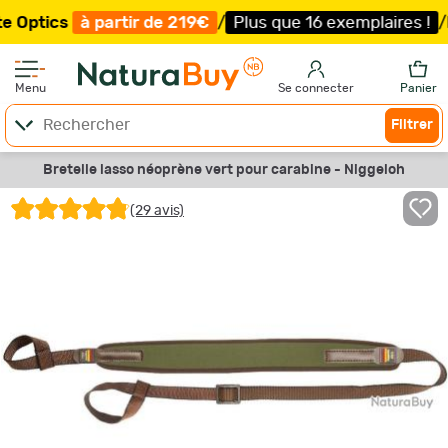
à partir de 219€
/
Plus que 16 exemplaires !
/
Livraison 
Menu
Se connecter
Panier
Filtrer
Bretelle lasso néoprène vert pour carabine - Niggeloh
(29 avis)