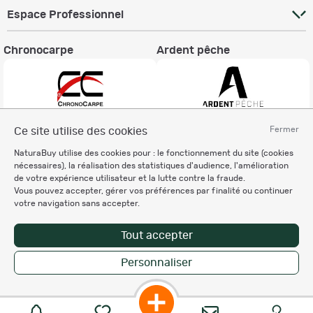
Espace Professionnel
Chronocarpe
Ardent pêche
Fermer
Ce site utilise des cookies
Informations légales
NaturaBuy utilise des cookies pour : le fonctionnement du site (cookies
Charte éthique
nécessaires), la réalisation des statistiques d'audience, l'amélioration
Mentions légales
de votre expérience utilisateur et la lutte contre la fraude.
Vous pouvez accepter, gérer vos préférences par finalité ou continuer
Règlement & Conditions d'utilisation
votre navigation sans accepter.
Politique de protection
des données personnelles
Tout accepter
Personnalisation des cookies
Personnaliser
Copyright © 2007-2026 NaturaBuy. Tous droits réservés. N°CNIL: 1239459.
Les marques commerciales mentionnées appartiennent à leurs propriétaires
respectifs in 0.069 s
Suggestions de recherche