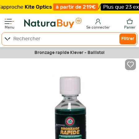
oche
Kite Optics
à partir de 219€
/
Plus que 23 exemplai
Menu
Se connecter
Panier
Filtrer
Bronzage rapide Klever - Ballistol