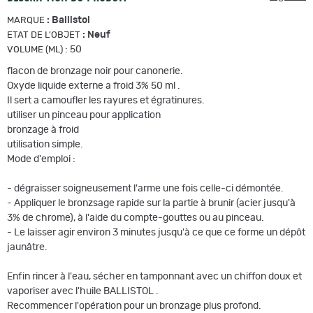
:
Ballistol
MARQUE
:
Neuf
ETAT DE L'OBJET
:
50
VOLUME (ML)
flacon de bronzage noir pour canonerie.
Oxyde liquide externe a froid 3% 50 ml .
Il sert a camoufler les rayures et égratinures.
utiliser un pinceau pour application
bronzage à froid
utilisation simple.
Mode d'emploi :
- dégraisser soigneusement l'arme une fois celle-ci démontée.
- Appliquer le bronzsage rapide sur la partie à brunir (acier jusqu'à
3% de chrome), à l'aide du compte-gouttes ou au pinceau.
- Le laisser agir environ 3 minutes jusqu'à ce que ce forme un dépôt
jaunâtre.
Enfin rincer à l'eau, sécher en tamponnant avec un chiffon doux et
vaporiser avec l'huile BALLISTOL .
Recommencer l'opération pour un bronzage plus profond.