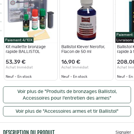
Paiement
Paiement 4/10X
Livraison
Kit mallette bronzage
Ballistol Klever Nerofor,
Ballistol
rapide BALLISTOL
Flacon de 50 ml
rapide à f
53,39 €
16,90 €
208,0
Achat Immédiat
Achat Immédiat
Achat Im
Neuf - En stock
Neuf - En stock
Neuf - En
Voir plus de "Produits de bronzages Ballistol,
Accessoires pour l'entretien des armes"
Voir plus de "Accessoires armes et tir Ballistol"
DESCRIPTION DU PRODUIT
Signaler