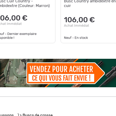
usc Cuir Country -
Busc Country ambidextre en
mbidextre (Couleur: Marron)
cuir
106,00 €
106,00 €
chat Immédiat
Achat Immédiat
uf - Dernier exemplaire
sponible !
Neuf - En stock
ussons ...) >
Buscs de crosse