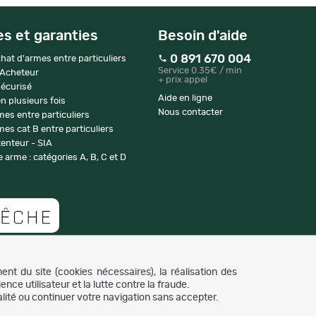
es et garanties
Besoin d'aide
0 891 670 004
hat d'armes entre particuliers
Service 0.35€ / min
 Acheteur
+ prix appel
écurisé
Aide en ligne
n plusieurs fois
Nous contacter
mes entre particuliers
es cat B entre particuliers
enteur - SIA
 arme : catégories A, B, C et D
Copyright © 2007-2026 NaturaBuy. Tous droits réservés. N°CNIL: 1239459.
nt du site (cookies nécessaires), la réalisation des
Les marques commerciales mentionnées appartiennent à leurs propriétaires respectifs
nce utilisateur et la lutte contre la fraude.
lité ou continuer votre navigation sans accepter.
in 0.039 s - cache -
Site Mobile
-
Appli iPhone
-
Appli Android
-
Suggestions de recherche