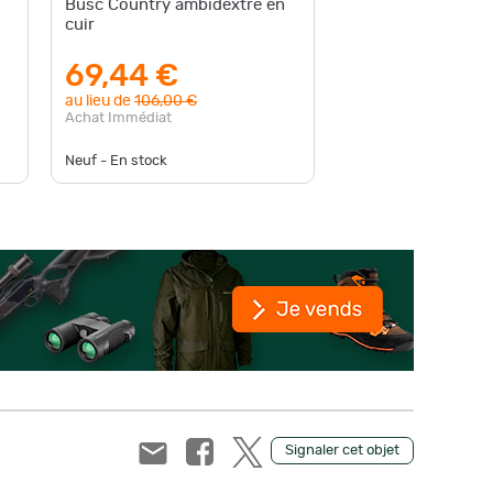
Busc Country ambidextre en
Busc Co
cuir
cuir
69,44 €
112,
au lieu de
106,00 €
Achat Im
Achat Immédiat
Neuf - En stock
Neuf - En
Signaler cet objet