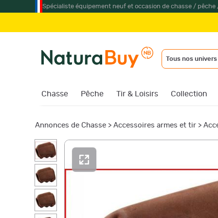
Spécialiste équipement neuf et occasion de chasse / pêche 
Tous nos univers
Chasse
Pêche
Tir & Loisirs
Collection
Annonces de Chasse
>
Accessoires armes et tir
>
Acce