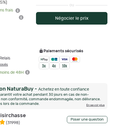
25%]
ou
ns frais
Négocier le prix
Paiements sécurisés
Relais
posés
 moins de 48H
ion NaturaBuy
-
Achetez en toute confiance
arantit votre achat pendant 30 jours en cas de non-
n, non conformité, commande endommagée, non délivrance.
és lors de la commande.
En savoir plus
oisirchasse
Poser une question
(
31998
)