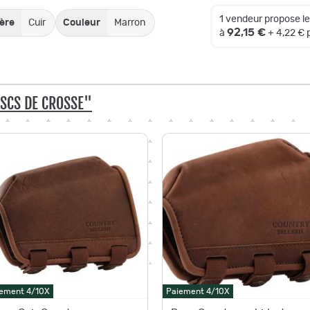
1 vendeur propose l
ère
Cuir
Couleur
Marron
92,15 €
à
+ 4,22 €
SCS DE CROSSE"
ement 4/10X
Paiement 4/10X