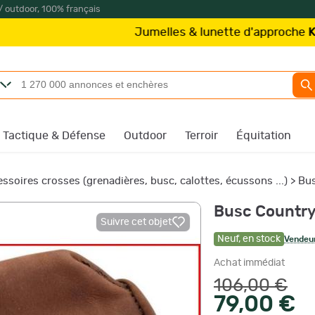
/ outdoor, 100% français
Jumelles & lunette d'approche
Kite Optics
à
Tactique & Défense
Outdoor
Terroir
Équitation
ssoires crosses (grenadières, busc, calottes, écussons ...)
>
Bus
Busc Country
Suivre cet objet
Neuf
,
en stock
Vendeur
Achat immédiat
106,00 €
79,00 €