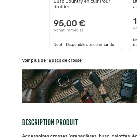
Busc Country en cuir Pour
B
droitier
a
95,00 €
A
Achat Immédiat
Ne
Neuf - Disponible sur commande
di
Voir plus de "Buscs de crosse"
DESCRIPTION PRODUIT
Accessoires crosses (grenadières, busc, calottes, éc