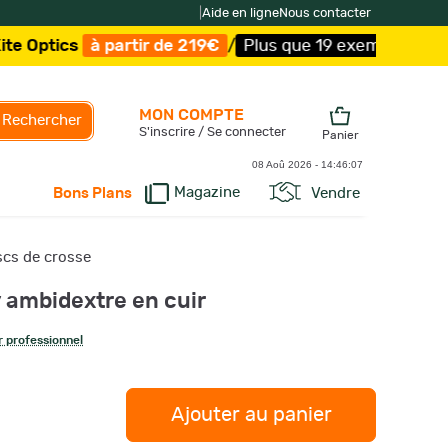
|
Aide en ligne
Nous contacter
 partir de 219€
/
Plus que 19 exemplaires !
/
Livraison of
MON COMPTE
Rechercher
S'inscrire / Se connecter
Panier
08 Aoû 2026 -
14:46:08
Magazine
Vendre
Bons Plans
cs de crosse
 ambidextre en cuir
 professionnel
Ajouter au panier