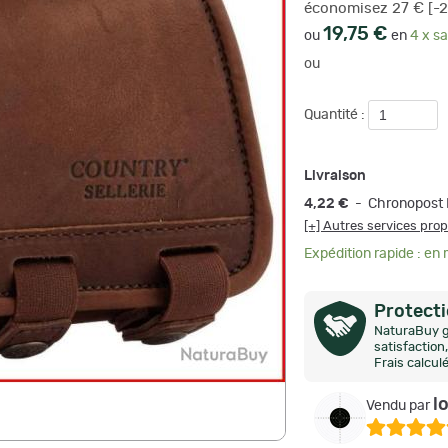
économisez 27 € [-
19,75 €
ou
en
4 x sa
ou
Quantité :
Livraison
4,22 €
- Chronopost 
[+] Autres services pro
Expédition rapide : en
Protect
NaturaBuy g
satisfactio
Frais calcul
l
Vendu par