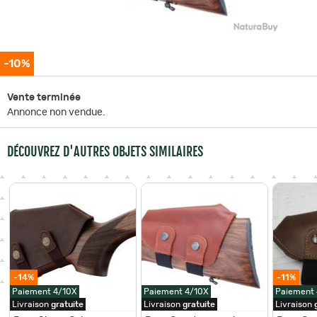
-10%
Vente terminée
Annonce non vendue.
DÉCOUVREZ D'AUTRES OBJETS SIMILAIRES
-14%
-11%
Paiement 4/10X
Paiement 4/10X
Paiement
Livraison
gratuite
Livraison
gratuite
Livraison