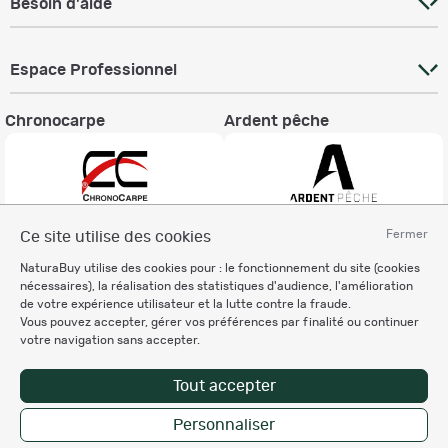
Besoin d'aide
Espace Professionnel
Chronocarpe
Ardent pêche
Fermer
Ce site utilise des cookies
Informations légales
NaturaBuy utilise des cookies pour : le fonctionnement du site (cookies
Charte éthique
nécessaires), la réalisation des statistiques d'audience, l'amélioration
Mentions légales
de votre expérience utilisateur et la lutte contre la fraude.
Vous pouvez accepter, gérer vos préférences par finalité ou continuer
Règlement & Conditions d'utilisation
votre navigation sans accepter.
Politique de protection
des données personnelles
Tout accepter
Personnalisation des cookies
Personnaliser
Copyright © 2007-2026 NaturaBuy. Tous droits réservés. N°CNIL: 1239459.