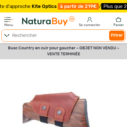
'approche
Kite Optics
à partir de 219€
/
Plus que 23 ex
Menu
Se connecter
Panier
Filtrer
Busc Country en cuir pour gaucher –
OBJET NON VENDU –
VENTE TERMINÉE