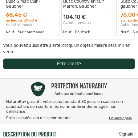
Busc Simac Cuir -
Busc Country en cuir
Busc Cou
Gaucher
Marron, Gaucher
gaucher
68,45 €
76,00
104,10 €
au lieu de
80,00 €
au lieu de
Achat Immédiat
Achat Immédiat
Achat Im
Neuf - Sur commande
Neuf - En stock
Neuf - S
Vous pouvez aussi être alerté lorsqu'un objet similaire sera mis en
vente :
Être alerté
PROTECTION NATURABUY
Achetez en toute confiance
NaturaBuy garantit votre achat pendant 30 jours en cas de non-
satisfaction, non conformité, commande endommagée, non
délivrance.
Frais calculés lors de la commande.
En savoir plus
DESCRIPTION DU PRODUIT
Signaler