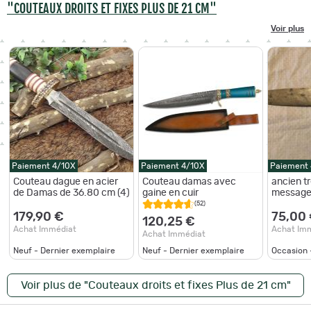
"COUTEAUX DROITS ET FIXES PLUS DE 21 CM"
Voir plus
Paiement 4/10X
Paiement 4/10X
Paiement
Couteau dague en acier
Couteau damas avec
ancien t
de Damas de 36.80 cm (4)
gaine en cuir
messager
(52)
179,90 €
75,00
120,25 €
Achat Immédiat
Achat Im
Achat Immédiat
Neuf - Dernier exemplaire
Neuf - Dernier exemplaire
Occasion 
Voir plus de "Couteaux droits et fixes Plus de 21 cm"