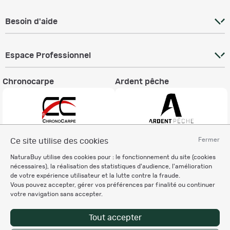
Besoin d'aide
Espace Professionnel
Chronocarpe
Ardent pêche
Fermer
Ce site utilise des cookies
Informations légales
NaturaBuy utilise des cookies pour : le fonctionnement du site (cookies
Charte éthique
nécessaires), la réalisation des statistiques d'audience, l'amélioration
Mentions légales
de votre expérience utilisateur et la lutte contre la fraude.
Vous pouvez accepter, gérer vos préférences par finalité ou continuer
Règlement & Conditions d'utilisation
votre navigation sans accepter.
Politique de protection
des données personnelles
Tout accepter
Personnalisation des cookies