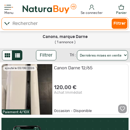
Menu
Se connecter
Panier
Filtrer
Canons, marque Darne
( 1 annonce )
Filtrer
Tri :
Canon Darne 12/65
ajouté le 03/08/2026
120,00 €
Achat Immédiat
Occasion - Disponible
Paiement 4/10X