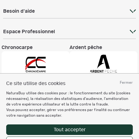
Besoin d'aide
Espace Professionnel
Chronocarpe
Ardent pêche
Fermer
Ce site utilise des cookies
Informations légales
NaturaBuy utilise des cookies pour : le fonctionnement du site (cookies
Charte éthique
nécessaires), la réalisation des statistiques d'audience, l'amélioration
Mentions légales
de votre expérience utilisateur et la lutte contre la fraude.
Vous pouvez accepter, gérer vos préférences par finalité ou continuer
Règlement & Conditions d'utilisation
votre navigation sans accepter.
Politique de protection
des données personnelles
Tout accepter
Personnalisation des cookies