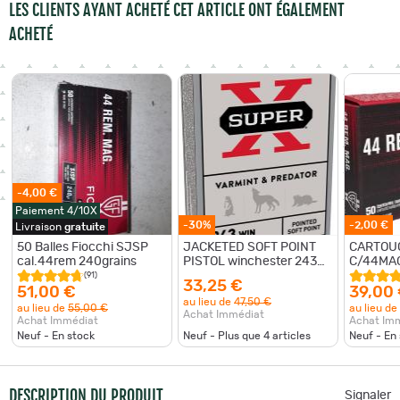
LES CLIENTS AYANT ACHETÉ CET ARTICLE ONT ÉGALEMENT
ACHETÉ
-4,00 €
Paiement 4/10X
-30%
-2,00 €
Livraison
gratuite
50 Balles Fiocchi SJSP
JACKETED SOFT POINT
CARTOUC
cal.44rem 240grains
PISTOL winchester 243
C/44MAG
rem pointed soft point 80
(91)
33,25 €
gr
51,00 €
39,00
au lieu de
47,50 €
au lieu de
55,00 €
au lieu de
Achat Immédiat
Achat Immédiat
Achat Im
Neuf - En stock
Neuf - Plus que
4
articles
Neuf - En
DESCRIPTION DU PRODUIT
Signaler