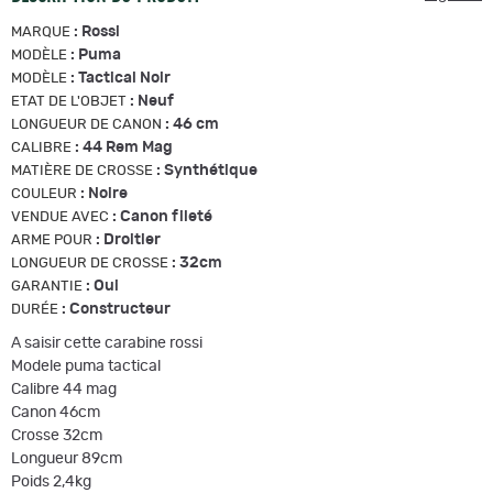
:
Rossi
MARQUE
:
Puma
MODÈLE
:
Tactical Noir
MODÈLE
:
Neuf
ETAT DE L'OBJET
:
46 cm
LONGUEUR DE CANON
:
44 Rem Mag
CALIBRE
:
Synthétique
MATIÈRE DE CROSSE
:
Noire
COULEUR
:
Canon fileté
VENDUE AVEC
:
Droitier
ARME POUR
:
32cm
LONGUEUR DE CROSSE
:
Oui
GARANTIE
:
Constructeur
DURÉE
A saisir cette carabine rossi
Modele puma tactical
Calibre 44 mag
Canon 46cm
Crosse 32cm
Longueur 89cm
Poids 2,4kg