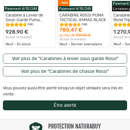
-16%
Paiement
Paiement 4/10/24X
Paiement 4/10/24X
Livraison
Carabine à Levier de
CARABINE ROSSI PUMA
Carabine
Sous-Garde Puma
TACTICAL 44MAG BLACK
Rond Tri
Tactical 44 Mag Black -
(168)
(168)
Rossi
780,47 €
928,90 €
1 270,
au lieu de
929,00 €
Achat Immédiat
Achat Im
Achat Immédiat
Neuf - En stock
Neuf - Dernier exemplaire
Neuf - S
Voir plus de "Carabines à levier sous garde Rossi"
Voir plus de "Carabines de chasse Rossi"
Vous pouvez aussi être alerté lorsqu'un objet similaire sera mis en
vente :
Être alerté
PROTECTION NATURABUY