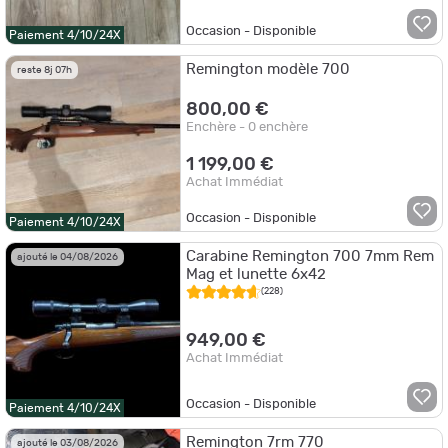
Occasion - Disponible
Paiement 4/10/24X
Remington modèle 700
reste 8j 07h
800,00 €
Enchère - 0 enchère
1 199,00 €
Achat Immédiat
Occasion - Disponible
Paiement 4/10/24X
Carabine Remington 700 7mm Rem
ajouté le 04/08/2026
Mag et lunette 6x42
(228)
949,00 €
Achat Immédiat
Occasion - Disponible
Paiement 4/10/24X
Remington 7rm 770
ajouté le 03/08/2026