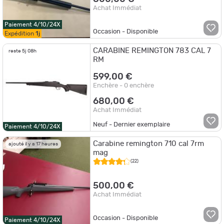
Achat Immédiat
Paiement 4/10/24X
Occasion - Disponible
Expédition
1j
CARABINE REMINGTON 783 CAL 7
reste 5j 08h
RM
599,00 €
Enchère - 0 enchère
680,00 €
Achat Immédiat
Neuf - Dernier exemplaire
Paiement 4/10/24X
Carabine remington 710 cal 7rm
ajouté il y a 17 heures
mag
(22)
500,00 €
Achat Immédiat
Occasion - Disponible
Paiement 4/10/24X