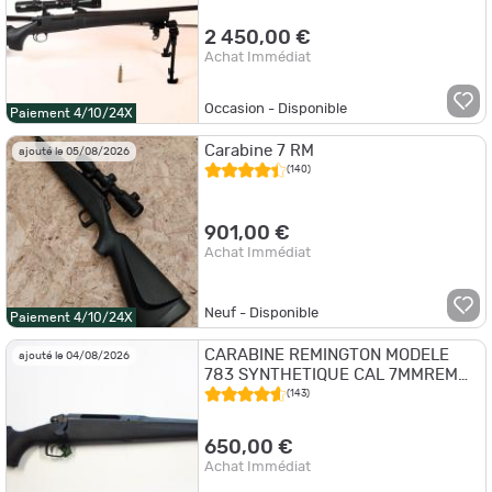
2 450,00 €
Achat Immédiat
Occasion - Disponible
Paiement 4/10/24X
Carabine 7 RM
ajouté le 05/08/2026
(140)
901,00 €
Achat Immédiat
Neuf - Disponible
Paiement 4/10/24X
CARABINE REMINGTON MODELE
ajouté le 04/08/2026
783 SYNTHETIQUE CAL 7MMREM
MAGNUM CANON 61CM SANS
(143)
ORGANES DE VISEE
650,00 €
Achat Immédiat