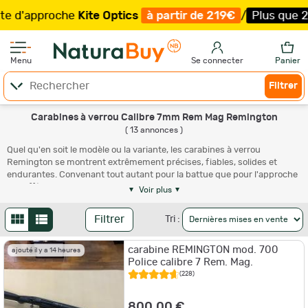
approche
Kite Optics
à partir de 219€
/
Plus que 24 exem
Menu
Se connecter
Panier
Filtrer
Carabines à verrou Calibre 7mm Rem Mag Remington
( 13 annonces )
Quel qu'en soit le modèle ou la variante, les carabines à verrou
Remington se montrent extrêmement précises, fiables, solides et
endurantes. Convenant tout autant pour la battue que pour l'approche
ou l'affût, elles permettent, en calibre 7 mm Remington magnum, de
Voir plus
s'attaquer avec une redoutable efficacité à tous nos grands gibiers
européens sans devoir subir un recul dissuasif. En neuf comme en
Filtrer
Tri :
seconde main, il s'agit d'excellentes opportunités, proposées à des
tarifs le plus souvent tout à fait attractifs au regard de leurs qualités.
carabine REMINGTON mod. 700
ajouté il y a 14 heures
Police calibre 7 Rem. Mag.
(228)
800,00 €