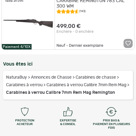
CARABINE REMINGTON 783 CAL
reste 3h 01m
300 WM
(143)
499,00 €
Enchère - 0 enchère
Neuf - Dernier exemplaire
Paiement 4/10X
Vous êtes ici
NaturaBuy
>
Annonces de Chasse
>
Carabines de chasse
>
Carabines à verrou
>
Carabines à verrou Calibre 7mm Rem Mag
>
Carabines à verrou Calibre 7mm Rem Mag Remington
PROTECTION
EXPERTISE
PRIX BAS &
ACHETEUR
& CONSEIL
PAIEMENT EN PLUSIEURS
FOIS