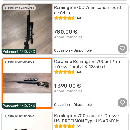
Remington700 7mm canon lourd
ajouté il y a 21 heures
de 64cm
(228)
780,00 €
Achat Immédiat
Occasion - Disponible
Paiement 4/10/24X
Carabine Remington 700adl 7rm
ajouté le 06/08/2026
+Zeiss Duralyt 3-12×50 rl
(228)
1 390,00 €
Achat Immédiat
Occasion - Disponible
Paiement 4/10/24X
Remington 700 gaucher Crosse
ajouté le 05/08/2026
HS-PRECISION Type US ARMY M-
24 Calibre 7mm Rem Mag
(228)