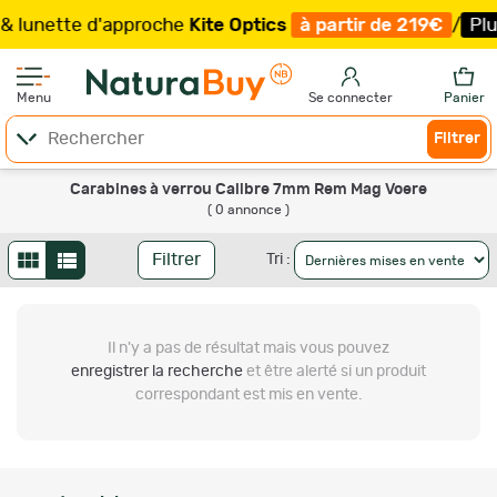
 lunette d'approche
Kite Optics
à partir de 219€
/
Plus
Menu
Se connecter
Panier
Filtrer
Carabines à verrou Calibre 7mm Rem Mag Voere
( 0 annonce )
Filtrer
Tri :
Il n'y a pas de résultat
mais vous pouvez
enregistrer la recherche
et être alerté si un produit
correspondant est mis en vente.