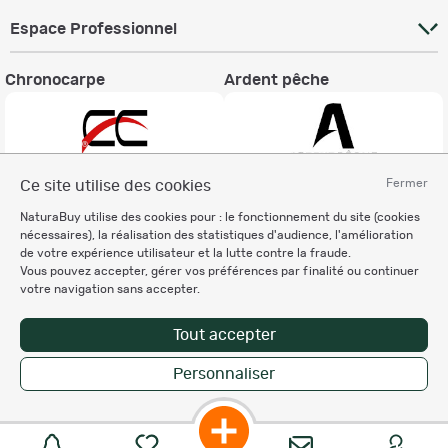
Espace Professionnel
Chronocarpe
Ardent pêche
Fermer
Ce site utilise des cookies
Informations légales
NaturaBuy utilise des cookies pour : le fonctionnement du site (cookies
nécessaires), la réalisation des statistiques d'audience, l'amélioration
Charte éthique
de votre expérience utilisateur et la lutte contre la fraude.
Mentions légales
Vous pouvez accepter, gérer vos préférences par finalité ou continuer
Règlement & Conditions d'utilisation
votre navigation sans accepter.
Politique de protection
des données personnelles
Tout accepter
Personnalisation des cookies
Personnaliser
Enregistrer la recherche
Copyright © 2007-2026 NaturaBuy. Tous droits réservés. N°CNIL: 1239459.
Les marques commerciales mentionnées appartiennent à leurs propriétaires
respectifs in 0.047 s