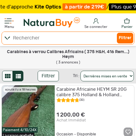
 d'approche
Kite Optics
à partir de 219€
/
Plus que 92 
Menu
Se connecter
Panier
Filtrer
Carabines à verrou Calibres Africains ( 375 H&H, 416 Rem...)
Heym
( 3 annonces )
Filtrer
Tri :
Carabine Africaine HEYM SR 20G
ajouté il y a 18 heures
calibre 375 Holland & Holland
Magnum
(30)
1 200,00 €
Achat Immédiat
Paiement 4/10/24X
Occasion - Disponible
Livraison
gratuite