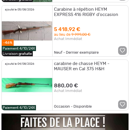
Carabine à répétion HEYM
ajouté le 05/08/2026
EXPRESS 416 RIGBY d'occasion
5 418,92 €
au lieu de
9 999,00 €
Achat Immédiat
-46%
Paiement 4/10/24X
Neuf - Dernier exemplaire
Livraison
gratuite
carabine de chasse HEYM -
ajouté le 04/08/2026
MAUSER en Cal 375 H&H
880,00 €
Achat Immédiat
Occasion - Disponible
Paiement 4/10/24X