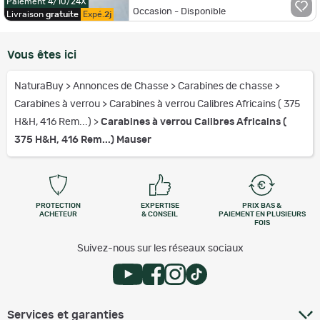
Paiement 4/10/24X
Occasion - Disponible
Livraison
gratuite
Expé.
2j
Vous êtes ici
NaturaBuy
>
Annonces de Chasse
>
Carabines de chasse
>
Carabines à verrou
>
Carabines à verrou Calibres Africains ( 375
H&H, 416 Rem...)
>
Carabines à verrou Calibres Africains (
375 H&H, 416 Rem...) Mauser
PROTECTION
EXPERTISE
PRIX BAS &
ACHETEUR
& CONSEIL
PAIEMENT EN PLUSIEURS
FOIS
Suivez-nous sur les réseaux sociaux
Services et garanties