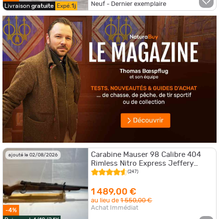
Neuf - Dernier exemplaire
Livraison
gratuite
Expé.
1j
Carabine Mauser 98 Calibre 404
ajouté le 02/08/2026
Rimless Nitro Express Jeffery
(10,75x73)
(247)
1 489,00 €
au lieu de
1 550,00 €
Achat Immédiat
-4%