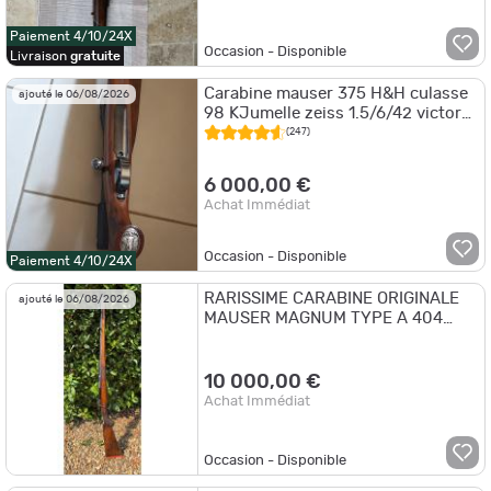
Paiement 4/10/24X
Occasion - Disponible
Livraison
gratuite
Carabine mauser 375 H&H culasse
ajouté le 06/08/2026
98 KJumelle zeiss 1.5/6/42 victory
varipoint :6000,0€
(247)
6 000,00 €
Achat Immédiat
Occasion - Disponible
Paiement 4/10/24X
RARISSIME CARABINE ORIGINALE
ajouté le 06/08/2026
MAUSER MAGNUM TYPE A 404
JEFFERY
10 000,00 €
Achat Immédiat
Occasion - Disponible