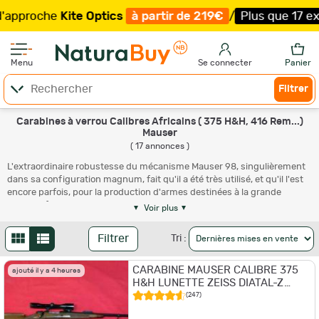
che
Kite Optics
à partir de 219€
/
Plus que 17 exemplaire
Menu
Se connecter
Panier
Filtrer
Carabines à verrou Calibres Africains ( 375 H&H, 416 Rem...)
Mauser
( 17 annonces )
L'extraordinaire robustesse du mécanisme Mauser 98, singulièrement
dans sa configuration magnum, fait qu'il a été très utilisé, et qu'il l'est
encore parfois, pour la production d'armes destinées à la grande
chasse africaine en calibre 375 Holland & Holland et 416. Si certaines de
Voir plus
ces réalisations sont établies avec une présentation et une finition
simples, d'autres sont assemblées en armes de luxe. Les prix des
Filtrer
Tri :
secondes sont alors sans commune mesure avec ceux des premières.
CARABINE MAUSER CALIBRE 375
ajouté il y a 4 heures
H&H LUNETTE ZEISS DIATAL-Z
6X42
(247)