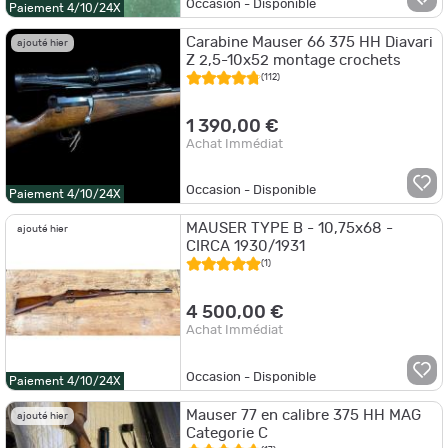
Occasion - Disponible
Paiement 4/10/24X
Carabine Mauser 66 375 HH Diavari
ajouté hier
Z 2,5-10x52 montage crochets
(112)
1 390,00 €
Achat Immédiat
Occasion - Disponible
Paiement 4/10/24X
MAUSER TYPE B - 10,75x68 -
ajouté hier
CIRCA 1930/1931
(1)
4 500,00 €
Achat Immédiat
Occasion - Disponible
Paiement 4/10/24X
Mauser 77 en calibre 375 HH MAG
ajouté hier
Categorie C