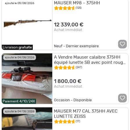
MAUSER M98 - 375HH
ajouté le 05/08/2026
(125)
12 339,00 €
Achat Immédiat
Neuf - Dernier exemplaire
Livraison
gratuite
A Vendre Mauser calaibre 375HH
ajouté le 04/08/2026
équipé lunette SB avec point rouge
plus munitions et cartouchière
(247)
1 800,00 €
Achat Immédiat
Occasion - Disponible
Paiement 4/10/24X
MAUSER M77 CAL 375HH AVEC
ajouté le 04/08/2026
LUNETTE ZEISS
(17)