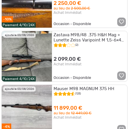
2 250,00 €
au lieu de
2 500,00 €
Achat Immédiat
-10%
Occasion - Disponible
Paiement 4/10/24X
Zastava M98/48 .375 H&H Mag +
ajouté le 03/08/2026
Lunette Zeiss Varipoint M 1,5-6×42
T - Ensemble Grand Gibier
(2)
2 099,00 €
Achat Immédiat
Occasion - Disponible
Paiement 4/10/24X
Mauser M98 MAGNUM 375 HH
ajouté le 03/08/2026
(125)
11 899,00 €
au lieu de
12 449,00 €
Achat Immédiat
-4%