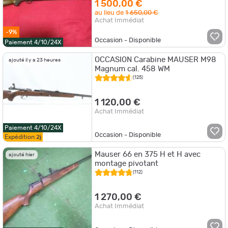
1 500,00 €
au lieu de
1 650,00 €
Achat Immédiat
-9%
Occasion - Disponible
Paiement 4/10/24X
OCCASION Carabine MAUSER M98
ajouté il y a 23 heures
Magnum cal. 458 WM
(125)
1 120,00 €
Achat Immédiat
Paiement 4/10/24X
Occasion - Disponible
Expédition
2j
Mauser 66 en 375 H et H avec
ajouté hier
montage pivotant
(112)
1 270,00 €
Achat Immédiat