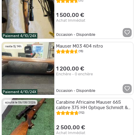
(17)
1 500,00 €
Achat Immédiat
Occasion - Disponible
Paiement 4/10/24X
Mauser M03 404 nitro
reste 5j 14h
(15)
1 200,00 €
Enchère - 0 enchère
Occasion - Disponible
Paiement 4/10/24X
Carabine Africaine Mauser 66S
ajouté le 06/08/2026
calibre 375 HH Optique Schmidt &
Bender 1,5-6 x 42
(112)
2 500,00 €
Achat Immédiat