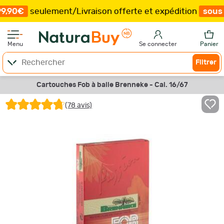
ulement
/
Livraison offerte et expédition
sous 15 jours
/
Menu
Se connecter
Panier
Filtrer
Cartouches Fob à balle Brenneke - Cal. 16/67
(78 avis)