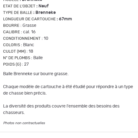
:
Neuf
ETAT DE L'OBJET
:
Brenneke
TYPE DE BALLE
:
67mm
LONGUEUR DE CARTOUCHE
:
Grasse
BOURRE
:
cal. 16
CALIBRE
:
10
CONDITIONNEMENT
:
Blanc
COLORIS
:
18
CULOT (MM)
:
Balle
N° DE PLOMBS
:
27
POIDS (G)
Balle Brenneke sur bourre grasse.
Chaque modèle de cartouche à été étudié pour répondre à un type
de chasse bien précis.
La diversité des produits couvre l'ensemble des besoins des
chasseurs.
Photos non contractuelles