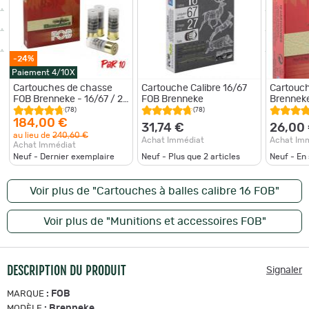
-24%
Paiement 4/10X
Cartouches de chasse
Cartouche Calibre 16/67
Cartouch
FOB Brenneke - 16/67 / 27
FOB Brenneke
Brenneke
g / Par 10
(78)
(78)
184,00 €
31,74 €
26,00
au lieu de
240,60 €
Achat Immédiat
Achat Im
Achat Immédiat
Neuf - Dernier exemplaire
Neuf - Plus que
2
articles
Neuf - En
Voir plus de "Cartouches à balles calibre 16 FOB"
Voir plus de "Munitions et accessoires FOB"
DESCRIPTION DU PRODUIT
Signaler
:
FOB
MARQUE
:
Brenneke
MODÈLE