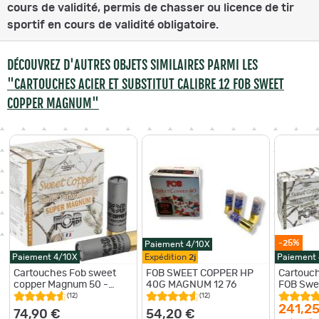
cours de validité, permis de chasser ou licence de tir
sportif en cours de validité obligatoire.
DÉCOUVREZ D'AUTRES OBJETS SIMILAIRES PARMI LES
"CARTOUCHES ACIER ET SUBSTITUT CALIBRE 12 FOB SWEET
COPPER MAGNUM"
-25%
Paiement 4/10X
Paiement 4/10X
Expédition
2j
Paiement
Cartouches Fob sweet
FOB SWEET COPPER HP
Cartouc
copper Magnum 50 -
40G MAGNUM 12 76
FOB Swe
Cal.12/89 4
Magnum 4
(12)
(12)
40 g cui
241,25
74,90 €
54,20 €