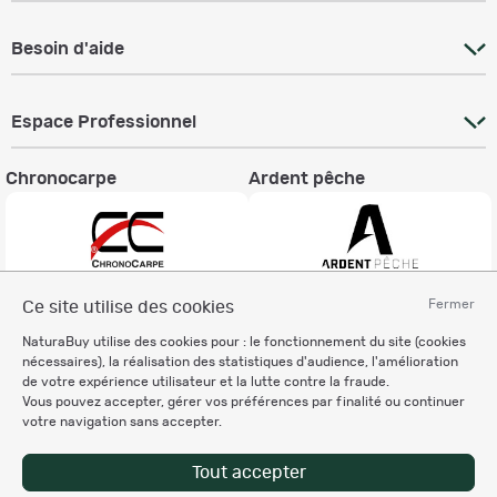
Besoin d'aide
Espace Professionnel
Chronocarpe
Ardent pêche
Fermer
Ce site utilise des cookies
Informations légales
NaturaBuy utilise des cookies pour : le fonctionnement du site (cookies
Charte éthique
nécessaires), la réalisation des statistiques d'audience, l'amélioration
Mentions légales
de votre expérience utilisateur et la lutte contre la fraude.
Vous pouvez accepter, gérer vos préférences par finalité ou continuer
Règlement & Conditions d'utilisation
votre navigation sans accepter.
Politique de protection
des données personnelles
Tout accepter
Personnalisation des cookies