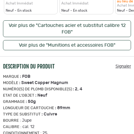
au lieu de
Achat Immédiat
Achat Immédiat
Achat Im
Neuf - En stock
Neuf - En stock
Neuf - De
Voir plus de "Cartouches acier et substitut calibre 12
FOB"
Voir plus de "Munitions et accessoires FOB"
DESCRIPTION DU PRODUIT
Signaler
:
FOB
MARQUE
:
Sweet Copper Magnum
MODÈLE
:
2, 4
NUMÉRO(S) DE PLOMB DISPONIBLE(S)
:
Neuf
ETAT DE L'OBJET
:
50g
GRAMMAGE
:
89mm
LONGUEUR DE CARTOUCHE
:
Cuivre
TYPE DE SUBSTITUT
:
Jupe
BOURRE
:
cal. 12
CALIBRE
:
25
CONDITIONNEMENT