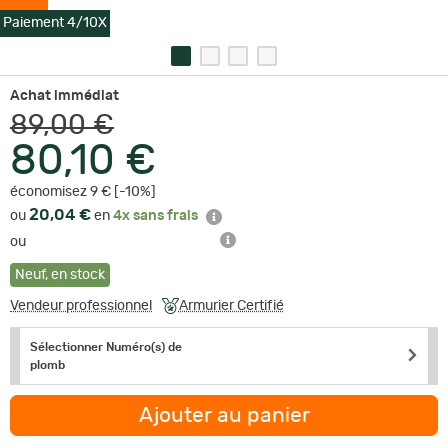
Paiement 4/10X
Achat immédiat
89,00 €
80,10 €
économisez 9 € [-10%]
20,04 €
ou
en
4x sans frais
ou
Neuf
,
en stock
Vendeur professionnel
Armurier Certifié
Sélectionner Numéro(s) de
plomb
Ajouter au panier