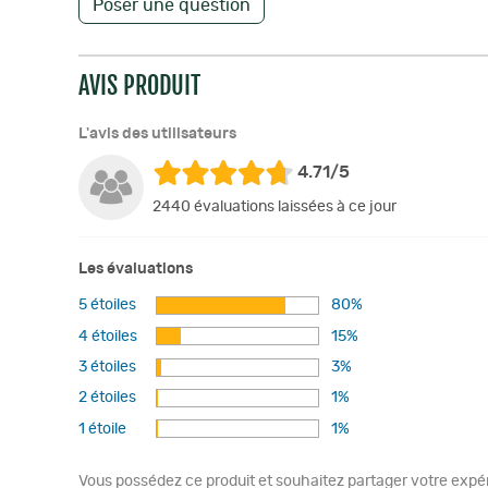
Poser une question
AVIS PRODUIT
L'avis des utilisateurs
4.71/5
2440 évaluations laissées à ce jour
Les évaluations
5 étoiles
80%
4 étoiles
15%
3 étoiles
3%
2 étoiles
1%
1 étoile
1%
Vous possédez ce produit et souhaitez partager votre expéri