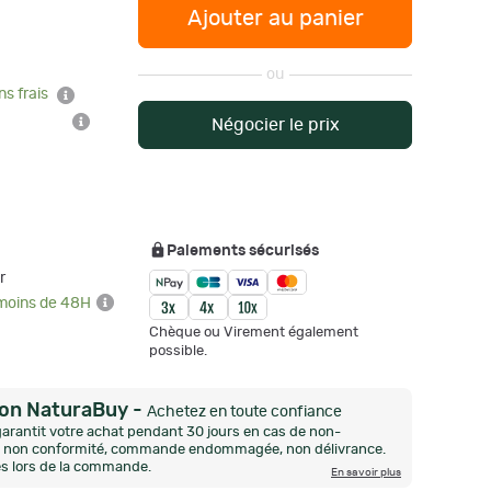
Ajouter au panier
ou
ns frais
Négocier le prix
Paiements sécurisés
r
 moins de 48H
Chèque ou Virement également
possible.
ion NaturaBuy
-
Achetez en toute confiance
arantit votre achat pendant 30 jours en cas de non-
n, non conformité, commande endommagée, non délivrance.
és lors de la commande.
En savoir plus