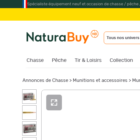
Spécialiste équipement neuf et occasion de chasse / pêche 
Tous nos univers
Chasse
Pêche
Tir & Loisirs
Collection
Annonces de Chasse
>
Munitions et accessoires
>
Mun