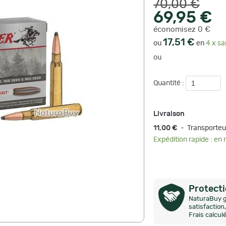
70,00 €
69,95 €
économisez 0 €
17,51 €
ou
en
4 x sa
ou
Quantité :
Livraison
11,00 €
- Transporteu
Expédition rapide : en
Protect
NaturaBuy g
satisfactio
Frais calcul