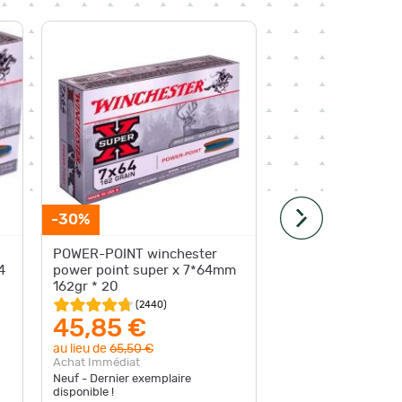
-30%
Paiement 4
POWER-POINT winchester
Balles d
4
power point super x 7*64mm
7x64 Po
162gr * 20
(
2440
)
45,85 €
69,9
au lieu de
65,50 €
Achat Im
Achat Immédiat
Neuf - Dernier exemplaire
disponible !
Neuf - En