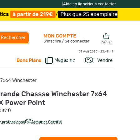
|
Aide en ligne
Nous contacter
e 219€
/
Plus que 25 exemplaires !
/
Livraison offerte et
MON COMPTE
Rechercher
S'inscrire / Se connecter
Panier
07 Aoû 2026 -
23:48:48
Magazine
Vendre
Bons Plans
e 7x64 Winchester
rande Chassse Winchester 7x64
X Power Point
 avis
)
 professionnel
Armurier Certifié