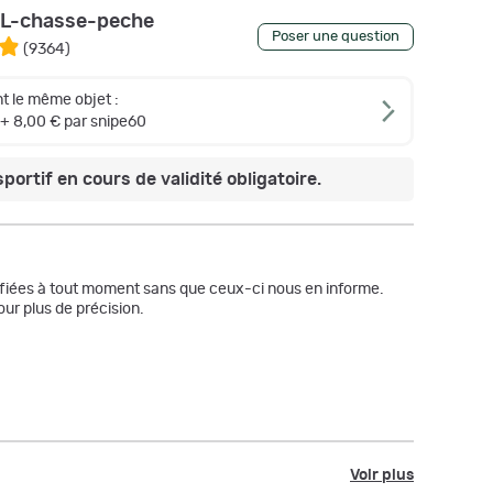
L-chasse-peche
Poser une question
(
9364
)
t le même objet :
+ 8,00 € par snipe60
portif en cours de validité obligatoire.
odifiées à tout moment sans que ceux-ci nous en informe.
ur plus de précision.
Voir plus