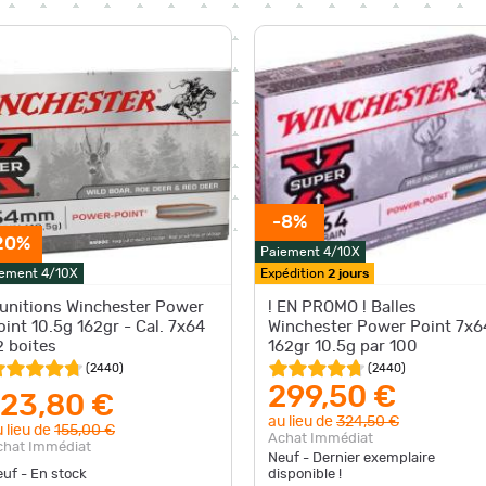
-8%
20%
Paiement 4/10X
ement 4/10X
Expédition
2 jours
unitions Winchester Power
! EN PROMO ! Balles
oint 10.5g 162gr - Cal. 7x64
Winchester Power Point 7x6
2 boites
162gr 10.5g par 100
(
2440
)
(
2440
)
299,50 €
123,80 €
au lieu de
324,50 €
 lieu de
155,00 €
Achat Immédiat
chat Immédiat
Neuf - Dernier exemplaire
uf - En stock
disponible !