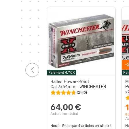
-
Paiement 4/10X
Pai
Balles Power-Point
M
Cal.7x64mm - WINCHESTER
P
x
(
2440
)
64,00 €
Achat Immédiat
au
A
Neuf - Plus que
4
articles en stock !
Ne