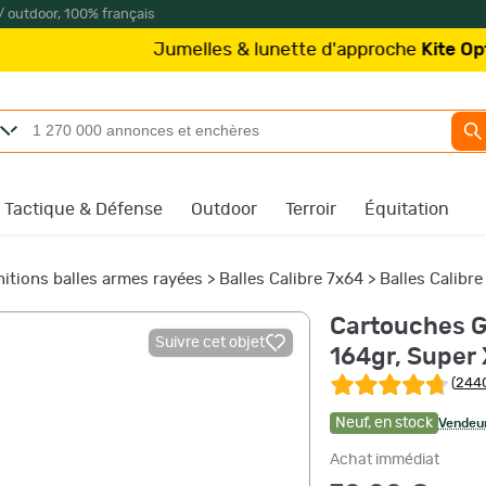
/ outdoor, 100% français
Jumelles & lunette d'approche
Kite Optics
à partir d
Tactique & Défense
Outdoor
Terroir
Équitation
itions balles armes rayées
>
Balles Calibre 7x64
>
Balles Calibr
Cartouches G
Suivre cet objet
164gr, Super 
(
2440
Neuf
,
en stock
Vendeur
Achat immédiat