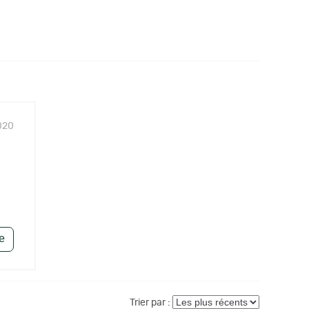
020
le
Trier par :