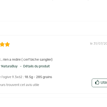
le 31/07/2
 , rien a redire ( cerf biche sanglier)
 NaturaBuy – Détails du produit
 l'ogive 9.3x62
: 18.5g - 285 grains
Uti
eurs trouvent cet avis utile