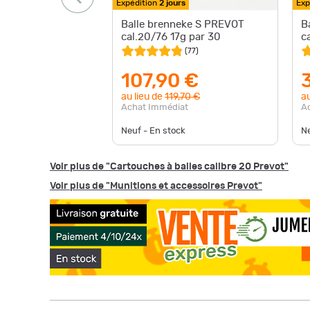
Expédition
2 jours
Exp
Balle brenneke S PREVOT
B
cal.20/76 17g par 30
c
(
77
)
107,90 €
au lieu de
119,70 €
au
Achat Immédiat
A
Neuf - En stock
Ne
Voir plus de "Cartouches à balles calibre 20 Prevot"
Voir plus de "Munitions et accessoires Prevot"