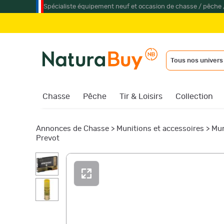
Spécialiste équipement neuf et occasion de chasse / pêche 
Tous nos univers
Chasse
Pêche
Tir & Loisirs
Collection
Annonces de Chasse
>
Munitions et accessoires
>
Mun
Prevot