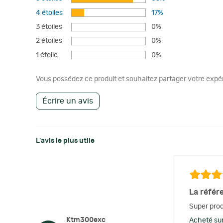
4 étoiles
17%
3 étoiles
0%
2 étoiles
0%
1 étoile
0%
Vous possédez ce produit et souhaitez partager votre expéri
Écrire un avis
L'avis le plus utile
La référ
Super produ
Ktm300exc
Acheté sur