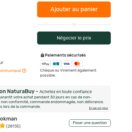
Ajouter au panier
ou
Négocier le prix
Paiements sécurisés
ur
Chèque ou Virement également
n communiqué
possible.
ion NaturaBuy
-
Achetez en toute confiance
arantit votre achat pendant 30 jours en cas de non-
n, non conformité, commande endommagée, non délivrance.
és lors de la commande.
En savoir plus
okman
Poser une question
(
28135
)