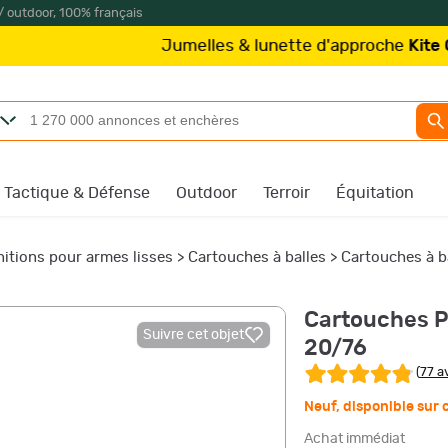
/ outdoor, 100% français
Jumelles & lunette d'approche
Kite Optics
à part
Tactique & Défense
Outdoor
Terroir
Équitation
itions pour armes lisses
>
Cartouches à balles
>
Cartouches à ba
Cartouches Pr
Suivre cet objet
20/76
(
77 a
Neuf
,
disponible su
Achat immédiat