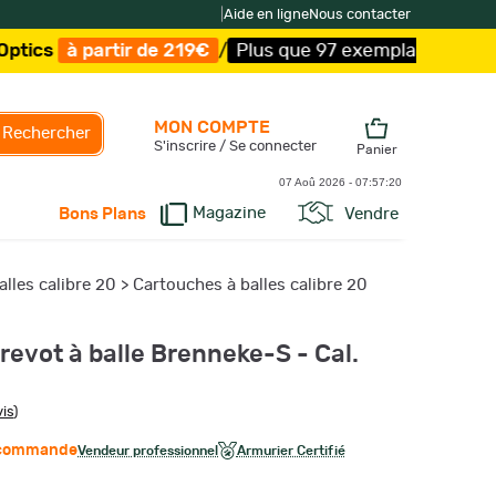
|
Aide en ligne
Nous contacter
ir de 219€
/
Plus que 97 exemplaires !
/
Livraison offerte
MON COMPTE
Rechercher
S'inscrire / Se connecter
Panier
07 Aoû 2026 -
07:57:21
Magazine
Vendre
Bons Plans
lles calibre 20
>
Cartouches à balles calibre 20
evot à balle Brenneke-S - Cal.
vis
)
r commande
Vendeur professionnel
Armurier Certifié