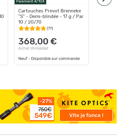
Paiement 4/10X
Expédition
Cartouches Prevot Brenneke
Balle b
10
"S" - Demi-blindée - 17 g / Par
cal.20/7
10 / 20/70
(
77
)
37,9
368,00 €
au lieu d
Achat Im
Achat Immédiat
Neuf - Disponible sur commande
Neuf - En