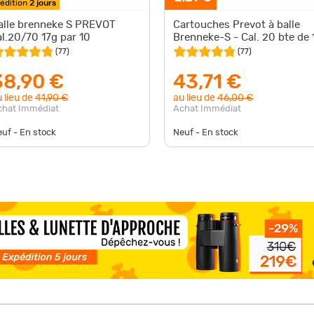
édition
2 jours
alle brenneke S PREVOT
Cartouches Prevot à balle
al.20/70 17g par 10
Brenneke-S - Cal. 20 bte de 
(
77
)
(
77
)
38,90 €
43,71 €
 lieu de
41,90 €
au lieu de
46,00 €
chat Immédiat
Achat Immédiat
uf - En stock
Neuf - En stock