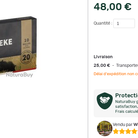
48,00 €
Quantité :
Livraison
25,00 €
- Transporte
Délai d'expédition no
Protect
NaturaBuy g
satisfactio
Frais calcul
w
Vendu par