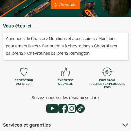
Vous êtes ici
Annonces de Chasse
>
Munitions et accessoires
>
Munitions
pour armes lisses
>
Cartouches à chevrotines
>
Chevrotines
calibre 12
>
Chevrotines calibre 12 Remington
PROTECTION
EXPERTISE
PRIX BAS &
ACHETEUR
& CONSEIL
PAIEMENT EN PLUSIEURS
FOIS
Suivez-nous sur les réseaux sociaux
Services et garanties