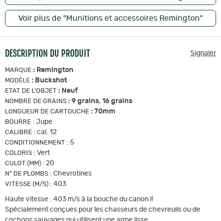
Voir plus de "Munitions et accessoires Remington"
DESCRIPTION DU PRODUIT
Signaler
:
Remington
MARQUE
:
Buckshot
MODÈLE
:
Neuf
ETAT DE L'OBJET
:
9 grains, 16 grains
NOMBRE DE GRAINS
:
70mm
LONGUEUR DE CARTOUCHE
:
Jupe
BOURRE
:
cal. 12
CALIBRE
:
5
CONDITIONNEMENT
:
Vert
COLORIS
:
20
CULOT (MM)
:
Chevrotines
N° DE PLOMBS
:
403
VITESSE (M/S)
Haute vitesse : 403 m/s à la bouche du canon !!
Spécialement conçues pour les chasseurs de chevreuils ou de
cochons sauvages qui utilisent une arme lisse...