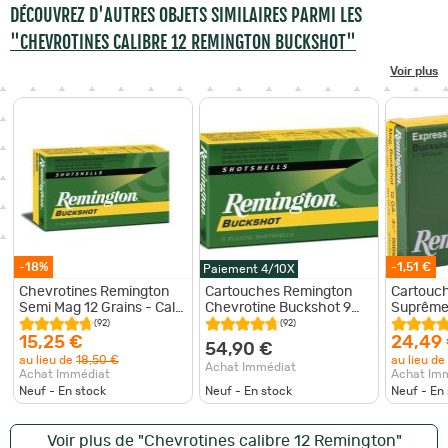
DÉCOUVREZ D'AUTRES OBJETS SIMILAIRES PARMI LES
"CHEVROTINES CALIBRE 12 REMINGTON BUCKSHOT"
Voir plus
-18%
-1,51 €
Paiement 4/10X
Chevrotines Remington
Cartouches Remington
Cartouc
Semi Mag 12 Grains - Cal.
Chevrotine Buckshot 9
Suprême
12/70 Par 1 - Par 1
grains - Cal. 12/70 x25
Magnum C
(92)
(92)
5
15,25 €
24,49
54,90 €
au lieu de
18,50 €
au lieu de
Achat Immédiat
Achat Immédiat
Achat Im
Neuf - En stock
Neuf - En stock
Neuf - En
Voir plus de "Chevrotines calibre 12 Remington"