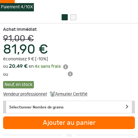
Paiement 4/10X
Achat immédiat
91,00 €
81,90 €
économisez 9 € [-10%]
20,49 €
ou
en
4x sans frais
ou
Neuf
,
en stock
Vendeur professionnel
Armurier Certifié
Sélectionner Nombre de grains
Ajouter au panier
ou