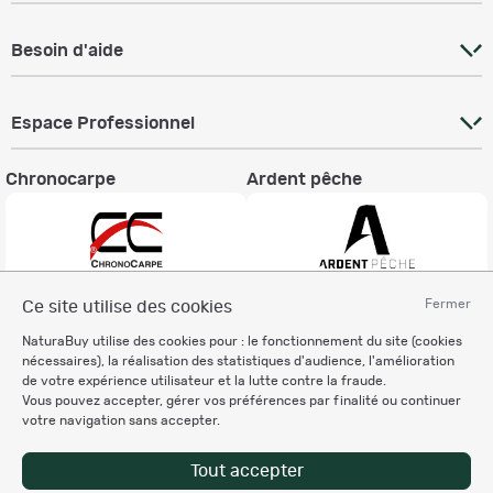
Besoin d'aide
Espace Professionnel
Chronocarpe
Ardent pêche
Fermer
Ce site utilise des cookies
Informations légales
NaturaBuy utilise des cookies pour : le fonctionnement du site (cookies
Charte éthique
nécessaires), la réalisation des statistiques d'audience, l'amélioration
Mentions légales
de votre expérience utilisateur et la lutte contre la fraude.
Vous pouvez accepter, gérer vos préférences par finalité ou continuer
Règlement & Conditions d'utilisation
votre navigation sans accepter.
Politique de protection
des données personnelles
Tout accepter
Personnalisation des cookies