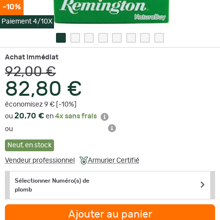
-10%
Paiement 4/10X
Achat immédiat
92,00 €
82,80 €
économisez 9 € [-10%]
20,70 €
ou
en
4x sans frais
ou
Neuf
,
en stock
Vendeur professionnel
Armurier Certifié
Sélectionner Numéro(s) de
plomb
Ajouter au panier