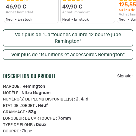
125,55
46,90 €
49,90 €
au lieu de
Achat Immédiat
Achat Immédiat
Achat Im
Neuf - En stock
Neuf - En stock
Neuf - S
Voir plus de "Cartouches calibre 12 bourre jupe
Remington"
Voir plus de "Munitions et accessoires Remington"
DESCRIPTION DU PRODUIT
Signaler
:
Remington
MARQUE
:
Nitro Magnum
MODÈLE
:
2, 4, 6
NUMÉRO(S) DE PLOMB DISPONIBLE(S)
:
Neuf
ETAT DE L'OBJET
:
53g
GRAMMAGE
:
76mm
LONGUEUR DE CARTOUCHE
:
Doux
TYPE DE PLOMB
:
Jupe
BOURRE