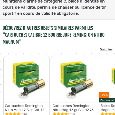
Munitions d'arme de catégorie C, pièce d'identité en
cours de validité, permis de chasser ou licence de tir
sportif en cours de validité obligatoire.
DÉCOUVREZ D'AUTRES OBJETS SIMILAIRES PARMI LES
"CARTOUCHES CALIBRE 12 BOURRE JUPE REMINGTON NITRO
MAGNUM"
Voir plus
-27%
Paiement
Cartouches Remington
Cartouches Remington
Balles R
Nitro Mag 42.5 gr Cal. 12
Nitro Mag 46 gr Cal. 12 76
Magnum 
70
42.5 Par
(9)
(9)