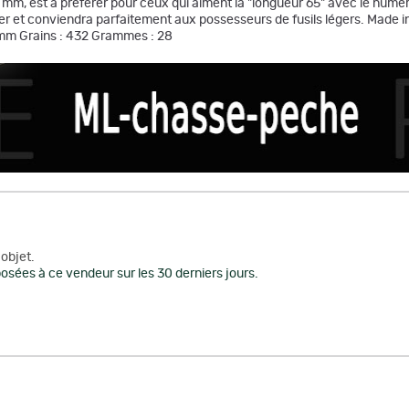
m, est à préférer pour ceux qui aiment la "longueur 65" avec le numéro
irer et conviendra parfaitement aux possesseurs de fusils légers. Made
8 mm Grains : 432 Grammes : 28
objet.
osées à ce vendeur sur les 30 derniers jours.