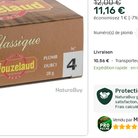
12,00 €
11,16 €
économisez 1 € [-7%
Numéro(s) de plomb
:
Livraison
10,56 €
- Transporte
Expédition rapide : en
Protect
NaturaBuy g
satisfactio
Frais calcul
M
Vendu par