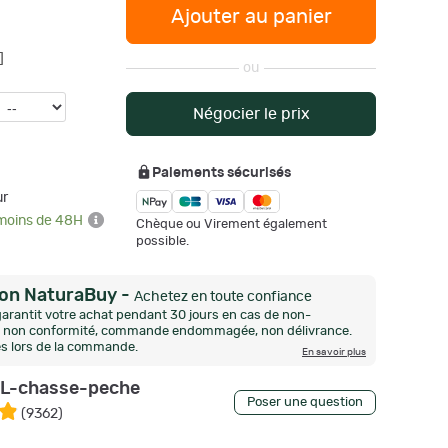
Ajouter au panier
]
ou
Négocier le prix
Paiements sécurisés
ur
 moins de 48H
Chèque ou Virement également
possible.
ion NaturaBuy
-
Achetez en toute confiance
arantit votre achat pendant 30 jours en cas de non-
n, non conformité, commande endommagée, non délivrance.
és lors de la commande.
En savoir plus
L-chasse-peche
Poser une question
(
9362
)