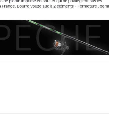
 de plomb imprimé en bout et qui ne privilégient pas les
 in France. Bourre Vouzelaud à 2 éléments - Fermeture : demi