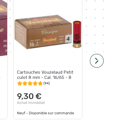
Expédition
Cartouches Vouzelaud Petit
Cartouc
6
culot 8 mm - Cal. 16/65 - 8
Classiqu
PB n°8
(
94
)
9,30 €
12,9
Achat Immédiat
Achat Im
Neuf - De
Neuf - Disponible sur commande
disponible