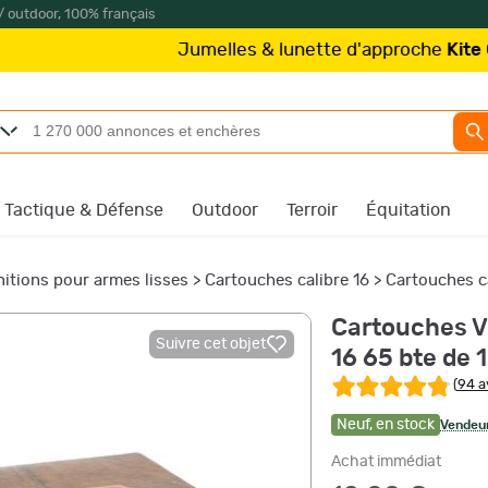
/ outdoor, 100% français
Jumelles & lunette d'approche
Kite Optics
à partir
Tactique & Défense
Outdoor
Terroir
Équitation
itions pour armes lisses
>
Cartouches calibre 16
>
Cartouches c
Cartouches Vo
Suivre cet objet
16 65 bte de 
(
94 a
Neuf
,
en stock
Vendeur
Achat immédiat