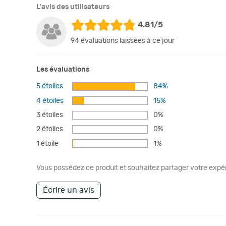
L'avis des utilisateurs
4.81/5
94 évaluations laissées à ce jour
Les évaluations
5 étoiles
84%
4 étoiles
15%
3 étoiles
0%
2 étoiles
0%
1 étoile
1%
Vous possédez ce produit et souhaitez partager votre expéri
Écrire un avis