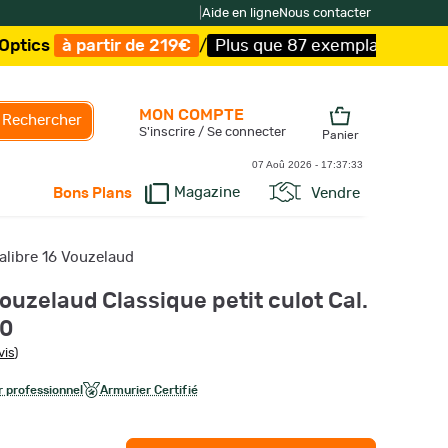
|
Aide en ligne
Nous contacter
 de 219€
/
Plus que 87 exemplaires !
/
Livraison offerte 
MON COMPTE
Rechercher
S'inscrire / Se connecter
Panier
07 Aoû 2026 -
17:37:34
Magazine
Vendre
Bons Plans
alibre 16 Vouzelaud
uzelaud Classique petit culot Cal.
10
vis
)
 professionnel
Armurier Certifié