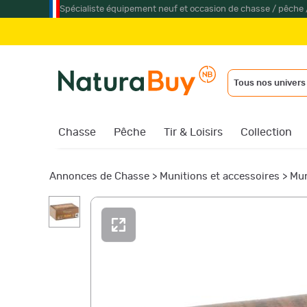
Spécialiste équipement neuf et occasion de chasse / pêche 
Tous nos univers
Chasse
Pêche
Tir & Loisirs
Collection
Annonces de Chasse
>
Munitions et accessoires
>
Mun