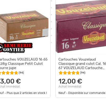
artouches VOUZELAUD 16 65
Cartouches Vouzelaud
 28g Classique Petit Culot
Classique grand culot Cal. 1
ourre jupe
67 VOUZELAUD Cartouche
chasse Grand CULOT
(
94
)
(
94
)
13,00 €
12,00 €
chat Immédiat
Achat Immédiat
uf - Plus que
2
articles en stock !
Neuf - Disponible sur commande