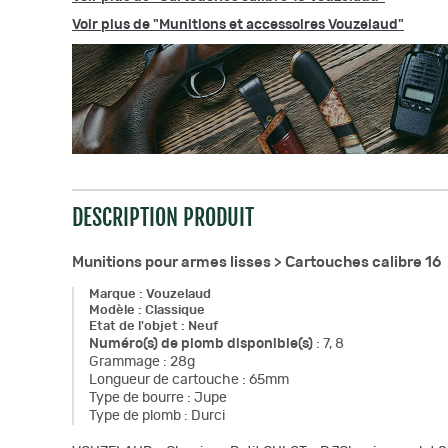
Voir plus de "Munitions et accessoires Vouzelaud"
DESCRIPTION PRODUIT
Munitions pour armes lisses >
Cartouches calibre 16
Marque
:
Vouzelaud
Modèle
:
Classique
Etat de l'objet
:
Neuf
Numéro(s) de plomb disponible(s)
:
7, 8
Grammage
:
28g
Longueur de cartouche
:
65mm
Type de bourre
:
Jupe
Type de plomb
:
Durci