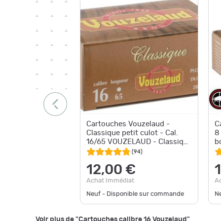
Cartouches Vouzelaud -
C
Classique petit culot - Cal.
8
16/65 VOUZELAUD - Classique
b
Petit CULOT - P.6
(
94
)
12,00 €
Achat Immédiat
A
Neuf - Disponible sur commande
Ne
Voir plus de "Cartouches calibre 16 Vouzelaud"