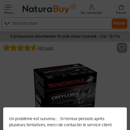
Menu
Se connecter
Panier
Filtrer
Cartouches Winchester Drylok Acier nickelé - Cal. 12/76
(49 avis)
Un problème est survenu :
. Si l'erreur persiste après
plusieurs tentatives, merci de contacter le service client