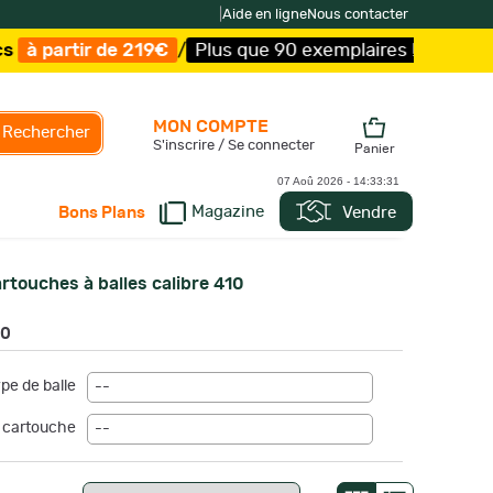
|
Aide en ligne
Nous contacter
/
Plus que 90 exemplaires !
/
Livraison offerte et expédi
MON COMPTE
Rechercher
S'inscrire / Se connecter
Panier
07 Aoû 2026 -
14:33:33
Magazine
Vendre
Bons Plans
rtouches à balles calibre 410
10
pe de balle
--
 cartouche
--