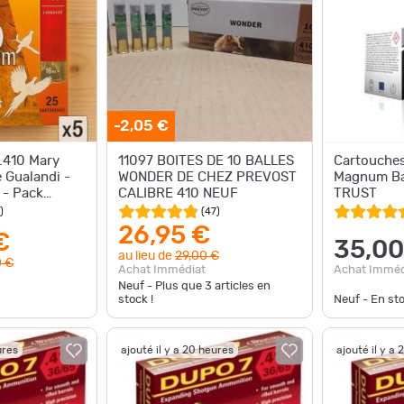
-2,05 €
.410 Mary
11097 BOITES DE 10 BALLES
Cartouches
e Gualandi -
WONDER DE CHEZ PREVOST
Magnum Bal
 - Pack
CALIBRE 410 NEUF
TRUST
)
(
47
)
26,95 €
€
35,00
au lieu de
29,00 €
 €
Achat Imméd
Achat Immédiat
Neuf - Plus que
3
articles en
stock !
Neuf - En st
ures
ajouté il y a 20 heures
ajouté il y a