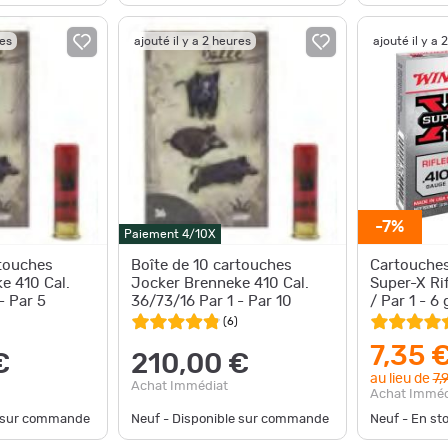
res
ajouté il y a 2 heures
ajouté il y a 
-7%
Paiement 4/10X
rtouches
Boîte de 10 cartouches
Cartouches
e 410 Cal.
Jocker Brenneke 410 Cal.
Super-X Rif
- Par 5
36/73/16 Par 1 - Par 10
/ Par 1 - 6 
(
6
)
7,35 
€
210,00 €
au lieu de
7,
Achat Immédiat
Achat Imméd
e sur commande
Neuf - Disponible sur commande
Neuf - En st