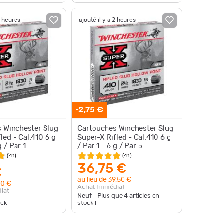
2 heures
ajouté il y a 2 heures
-2,75 €
 Winchester Slug
Cartouches Winchester Slug
led - Cal.410 6 g
Super-X Rifled - Cal.410 6 g
g / Par 1
/ Par 1 - 6 g / Par 5
(
41
)
(
41
)
36,75 €
€
au lieu de
39,50 €
90 €
Achat Immédiat
iat
Neuf - Plus que
4
articles en
ock
stock !