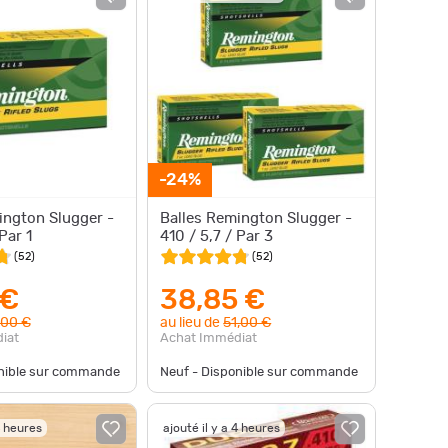
-24%
ington Slugger -
Balles Remington Slugger -
Par 1
410 / 5,7 / Par 3
(
52
)
(
52
)
 €
38,85 €
,00 €
au lieu de
51,00 €
iat
Achat Immédiat
onible sur commande
Neuf - Disponible sur commande
4 heures
ajouté il y a 4 heures