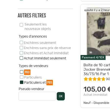
ajouté il y a 2 heu
AUTRES FILTRES
Seulement les
nouveaux objets
Types d'annonces
Enchères seulement
Enchères sans prix de réserve
Enchères et Achat Immédiat
Paiement 4/10X
Achat Immédiat seulement
Boîte de 10 ca
Types de vendeurs
Jocker Brennek
PRO
36/73/16 Par 1 
Particuliers
(
6
)
PRO
Particuliers et
105,00 
Pseudo vendeur
Achat Immédiat
OK
Neuf - Disponibl