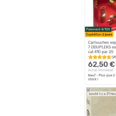
Paiement 4/10X
Expédition
2 jours
Cartouches ex
7 DDUPLEKS ex
cal.410 par 25
(
2
62,50 €
Achat Immédiat
Neuf - Plus que
2
stock !
ajouté il y a 21 he