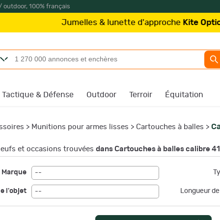
/ outdoor, 100% français
lles & lunette d'approche
Kite Optics
à partir de 219€
Tactique & Défense
Outdoor
Terroir
Équitation
Ca
ssoires
>
Munitions pour armes lisses
>
Cartouches à balles
>
eufs et occasions trouvées
dans Cartouches à balles calibre 4
Marque
Ty
--
e l'objet
Longueur de
--