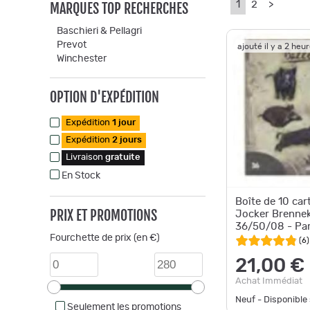
1
2
>
MARQUES TOP RECHERCHES
Baschieri & Pellagri
Prevot
ajouté il y a 2 heu
Winchester
OPTION D'EXPÉDITION
Expédition
1 jour
Expédition
2 jours
Livraison
gratuite
En Stock
Boîte de 10 ca
PRIX ET PROMOTIONS
Jocker Brennek
36/50/08 - Par
Fourchette de prix (en €)
(
6
)
21,00 €
Achat Immédiat
Neuf - Disponibl
Seulement les promotions