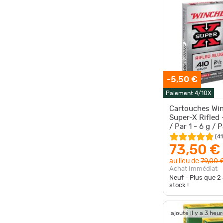
-5,50 €
Paiement 4/10X
Cartouches Win
Super-X Rifled 
/ Par 1 - 6 g / 
(
41
73,50 €
au lieu de
79,00 
Achat Immédiat
Neuf - Plus que
2
stock !
ajouté il y a 3 heu