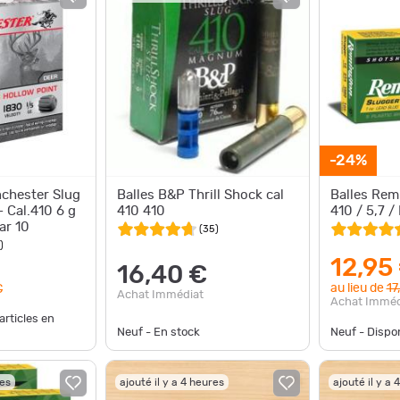
-24%
chester Slug
Balles B&P Thrill Shock cal
Balles Rem
- Cal.410 6 g
410 410
410 / 5,7 / 
Par 10
(
35
)
)
12,95
16,40 €
au lieu de
17
€
Achat Immédiat
Achat Imméd
articles en
Neuf - En stock
Neuf - Disp
res
ajouté il y a 4 heures
ajouté il y a 