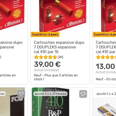
Expédition
2 jours
Expédition
2 jo
pansive dupo
Cartouches expansive dupo
Cartouches
pansive
7 DDUPLEKS expansive
7 DDUPLEK
cal.410 par 15
cal.410 par
0
)
(
20
)
39,00 €
13,00
Achat Immédiat
Achat Imméd
articles en
Neuf - Plus que
3
articles en
stock !
Neuf - En st
ures
ajouté il y a 21 heures
ajouté il y a 