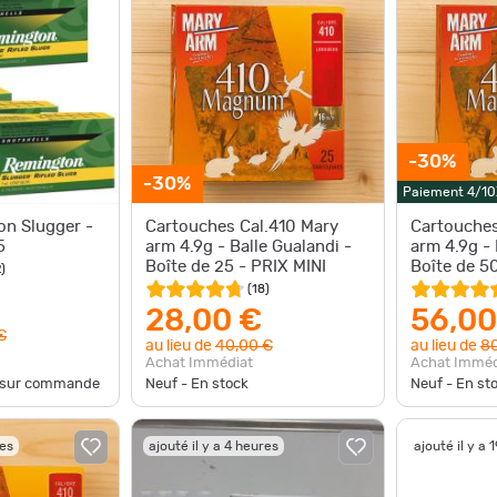
-30%
-30%
Paiement 4/10
on Slugger -
Cartouches Cal.410 Mary
Cartouches
5
arm 4.9g - Balle Gualandi -
arm 4.9g - 
Boîte de 25 - PRIX MINI
Boîte de 50
2
)
(
18
)
28,00 €
56,00
€
au lieu de
40,00 €
au lieu de
80
Achat Immédiat
Achat Imméd
e sur commande
Neuf - En stock
Neuf - En st
res
ajouté il y a 4 heures
ajouté il y a 