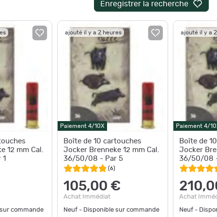
Enregistrer la recherche
res
ajouté il y a 2 heures
ajouté il y a 
Paiement 4/10X
Paiement 4/10
rtouches
Boîte de 10 cartouches
Boîte de 1
e 12 mm Cal.
Jocker Brenneke 12 mm Cal.
Jocker Bre
 1
36/50/08 - Par 5
36/50/08 -
(
6
)
105,00 €
210,0
Achat Immédiat
Achat Imméd
e sur commande
Neuf - Disponible sur commande
Neuf - Disp