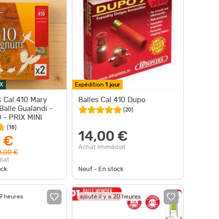
X
Expédition
1 jour
 Cal.410 Mary
Balles Cal.410 Dupo
Balle Gualandi -
(
20
)
 - PRIX MINI
(
18
)
14,00 €
 €
Achat Immédiat
,00 €
iat
ock
Neuf - En stock
19 heures
ajouté il y a 20 heures