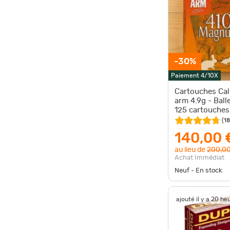
-30%
Paiement 4/10X
Cartouches Cal
arm 4.9g - Ball
125 cartouches
économique
(
18
140,00 
au lieu de
200,00
Achat Immédiat
Neuf - En stock
ajouté il y a 20 he