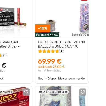
-10%
Paiement 4/10X
 Smalls 410
LOT DE 3 BOITES PREVOT 10
les Silver -
BALLES WONDER CA 410
(
47
)
(
11
)
69,99 €
 €
au lieu de
78,00 €
Achat Immédiat
iat
ock
Neuf - Disponible sur commande
 20 heures
ajouté il y a 21 heures