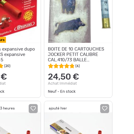
urs
 expansive dupo
BOITE DE 10 CARTOUCHES
S expansive
JOCKER PETIT CALIBRE
 5
CAL.410/73 BALLE
BRENNEKE
(
20
)
(
6
)
 €
24,50 €
iat
Achat Immédiat
ock
Neuf - En stock
23 heures
ajouté hier