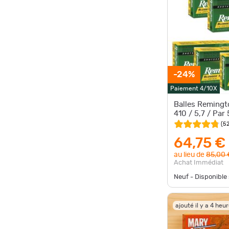
-24%
Paiement 4/10X
Balles Remingt
410 / 5,7 / Par 
(
5
64,75 €
au lieu de
85,00 
Achat Immédiat
Neuf - Disponibl
ajouté il y a 4 heu