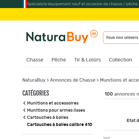
Spécialiste équipement neuf et occasion de chasse / pêche 
Jume
Tous nos univers
Chasse
Pêche
Tir & Loisirs
Collection
NaturaBuy
>
Annonces de Chasse
>
Munitions et acce
CATÉGORIES
100
annonces n
Munitions et accessoires
Munitions pour armes lisses
Cartouches à balles
Etat d
Cartouches à balles calibre 410