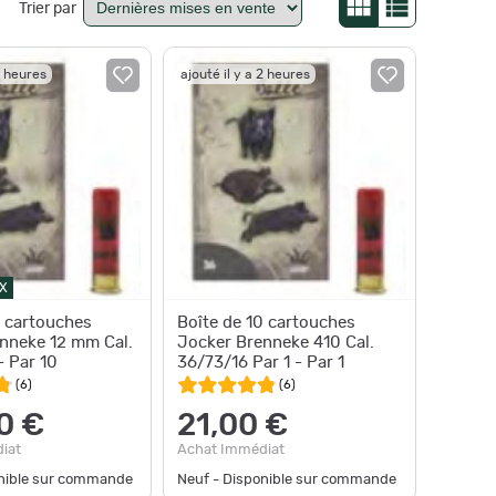
Trier par
2 heures
ajouté il y a 2 heures
X
0 cartouches
Boîte de 10 cartouches
nneke 12 mm Cal.
Jocker Brenneke 410 Cal.
 Par 10
36/73/16 Par 1 - Par 1
(
6
)
(
6
)
0 €
21,00 €
iat
Achat Immédiat
onible sur commande
Neuf - Disponible sur commande