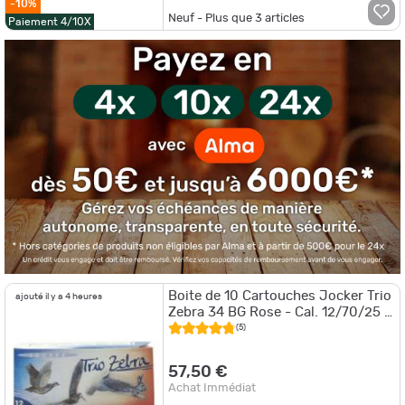
-10%
Neuf - Plus que
3
articles
Paiement 4/10X
Boite de 10 Cartouches Jocker Trio
ajouté il y a 4 heures
Zebra 34 BG Rose - Cal. 12/70/25 -
5/6/7 / Par 5
(5)
57,50 €
Achat Immédiat