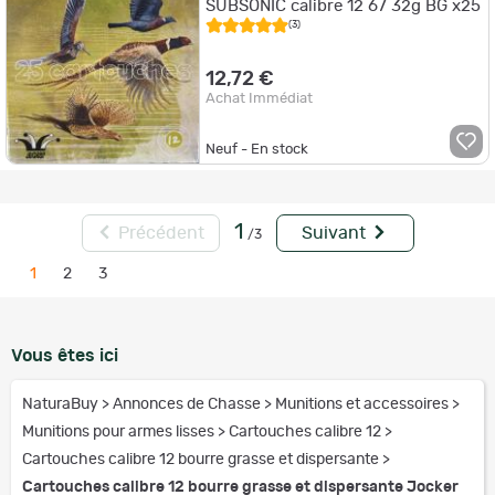
SUBSONIC calibre 12 67 32g BG x25
(3)
12,72 €
Achat Immédiat
Neuf - En stock
1
Précédent
Suivant
/3
1
2
3
Vous êtes ici
NaturaBuy
>
Annonces de Chasse
>
Munitions et accessoires
>
Munitions pour armes lisses
>
Cartouches calibre 12
>
Cartouches calibre 12 bourre grasse et dispersante
>
Cartouches calibre 12 bourre grasse et dispersante Jocker