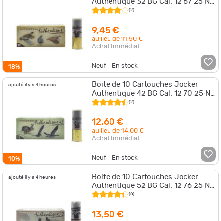
Authentique 32 BG Cal. 12 67 25 NI
Par 1
(2)
9,45 €
au lieu de
11,50 €
Achat Immédiat
Neuf - En stock
-18%
Boite de 10 Cartouches Jocker
ajouté il y a 4 heures
Authentique 42 BG Cal. 12 70 25 NI
Par 1
(2)
12,60 €
au lieu de
14,00 €
Achat Immédiat
Neuf - En stock
-10%
Boite de 10 Cartouches Jocker
ajouté il y a 4 heures
Authentique 52 BG Cal. 12 76 25 NI
Par 1
(6)
13,50 €