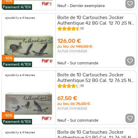
-10%
Neuf - Dernier exemplaire
Paiement 4/10X
Boite de 10 Cartouches Jocker
ajouté il y a 4 heures
Authentique 42 BG Cal. 12 70 25 NI
Par 10
(2)
126,00 €
au lieu de
140,00 €
Achat Immédiat
-10%
Neuf - Sur commande
Paiement 4/10X
Boite de 10 Cartouches Jocker
ajouté il y a 4 heures
Authentique 52 BG Cal. 12 76 25 NI
Par 5
(6)
67,50 €
au lieu de
75,00 €
Achat Immédiat
-10%
Neuf - Sur commande
Paiement 4/10X
Boite de 10 Cartouches Jocker
ajouté il y a 4 heures
Authentique 52 BG Cal. 12 76 25 NI