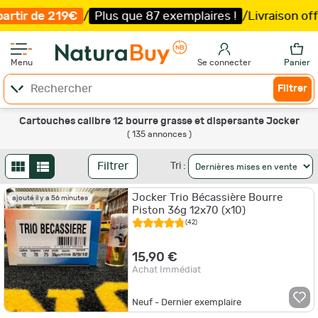
lus que 87 exemplaires !
/
Livraison offerte et expédition
Menu
Se connecter
Panier
Filtrer
Cartouches calibre 12 bourre grasse et dispersante Jocker
( 135 annonces )
Filtrer
Tri :
Jocker Trio Bécassière Bourre
ajouté il y a 56 minutes
Piston 36g 12x70 (x10)
(42)
15,90 €
Achat Immédiat
Neuf - Dernier exemplaire