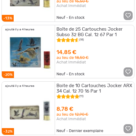
au lieu de
15,50 €
Achat Immédiat
Neuf - En stock
-13%
Boîte de 25 Cartouches Jocker
ajouté il y a 4 heures
Subso 32 BG Cal. 12 67 Par 1
(19)
14,85 €
au lieu de
18,50 €
Achat Immédiat
Neuf - En stock
-20%
Boite de 10 Cartouches Jocker ARX
ajouté il y a 4 heures
34 Cal. 12 70 16 Par 1
(11)
8,78 €
au lieu de
12,90 €
Achat Immédiat
Neuf - Dernier exemplaire
-32%