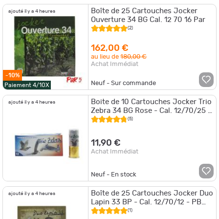
Boîte de 25 Cartouches Jocker
ajouté il y a 4 heures
Ouverture 34 BG Cal. 12 70 16 Par
(2)
162,00 €
au lieu de
180,00 €
Achat Immédiat
-10%
Neuf - Sur commande
Paiement 4/10X
Boite de 10 Cartouches Jocker Trio
ajouté il y a 4 heures
Zebra 34 BG Rose - Cal. 12/70/25 -
5/6/7 / Par 1
(5)
11,90 €
Achat Immédiat
Neuf - En stock
Boîte de 25 Cartouches Jocker Duo
ajouté il y a 4 heures
Lapin 33 BP - Cal. 12/70/12 - PB
6,5/8 - Par 1
(1)