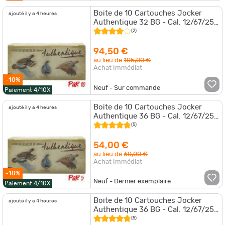
Boite de 10 Cartouches Jocker
ajouté il y a 4 heures
Authentique 32 BG - Cal. 12/67/25
- 10 NI / Par 10
(2)
94,50 €
au lieu de
105,00 €
Achat Immédiat
-10%
Neuf - Sur commande
Paiement 4/10X
Boite de 10 Cartouches Jocker
ajouté il y a 4 heures
Authentique 36 BG - Cal. 12/67/25
- 12NI / Par 5
(5)
54,00 €
au lieu de
60,00 €
Achat Immédiat
-10%
Neuf - Dernier exemplaire
Paiement 4/10X
Boite de 10 Cartouches Jocker
ajouté il y a 4 heures
Authentique 36 BG - Cal. 12/67/25
- 12NI / Par 10
(5)