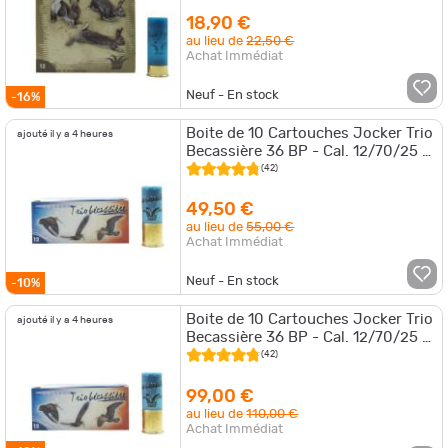
18,90 €
au lieu de
22,50 €
Achat Immédiat
Neuf - En stock
-16%
Boite de 10 Cartouches Jocker Trio
ajouté il y a 4 heures
Becassière 36 BP - Cal. 12/70/25 -
6/8/10 / Par 5
(42)
49,50 €
au lieu de
55,00 €
Achat Immédiat
Neuf - En stock
-10%
Boite de 10 Cartouches Jocker Trio
ajouté il y a 4 heures
Becassière 36 BP - Cal. 12/70/25 -
6/8/10 / Par 10
(42)
99,00 €
au lieu de
110,00 €
Achat Immédiat