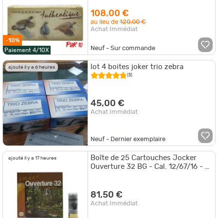
108,00 €
au lieu de
120,00 €
Achat Immédiat
-10%
Neuf - Sur commande
Paiement 4/10X
lot 4 boites joker trio zebra
ajouté il y a 6 heures
(5)
45,00 €
Achat Immédiat
Neuf - Dernier exemplaire
Boîte de 25 Cartouches Jocker
ajouté il y a 17 heures
Ouverture 32 BG - Cal. 12/67/16 - 8
/ Par 5
81,50 €
Achat Immédiat