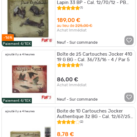
Lapin 33 BP - Cal. 12/70/12 - PB
6,5/8 - Par 10
(1)
189,00 €
au lieu de
225,00 €
Achat Immédiat
-16%
Neuf - Sur commande
Paiement 4/10X
Boîte de 25 Cartouches Jocker 410
ajouté il y a 4 heures
19 G BG - Cal. 36/73/16 - 4 / Par 5
(1)
86,00 €
Achat Immédiat
Neuf - Sur commande
Paiement 4/10X
Boite de 10 Cartouches Jocker
ajouté il y a 4 heures
Authentique 32 BG - Cal. 12/67/25
- 10 NI / Par 1
(2)
8,78 €