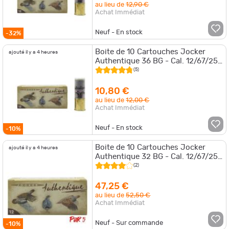
au lieu de
12,90 €
Achat Immédiat
Neuf - En stock
-32%
Boite de 10 Cartouches Jocker
ajouté il y a 4 heures
Authentique 36 BG - Cal. 12/67/25
- 12NI / Par 1
(5)
10,80 €
au lieu de
12,00 €
Achat Immédiat
Neuf - En stock
-10%
Boite de 10 Cartouches Jocker
ajouté il y a 4 heures
Authentique 32 BG - Cal. 12/67/25
- 10 NI / Par 5
(2)
47,25 €
au lieu de
52,50 €
Achat Immédiat
Neuf - Sur commande
-10%