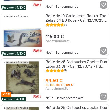
Neuf - Sur commande
Paiement 4/10X
Boite de 10 Cartouches Jocker Trio
ajouté il y a 4 heures
Zebra 34 BG Rose - Cal. 12/70/25 -
5/6/7 / Par 10
(5)
115,00 €
Achat Immédiat
Neuf - Sur commande
Paiement 4/10X
Boîte de 25 Cartouches Jocker Duo
ajouté il y a 4 heures
Lapin 33 BP - Cal. 12/70/12 - PB
6,5/8 - Par 5
(1)
94,50 €
au lieu de
112,50 €
Achat Immédiat
-16%
Neuf - Dernier exemplaire
Paiement 4/10X
Boîte de 25 Cartouches Jocker Duo
ajouté il y a 4 heures