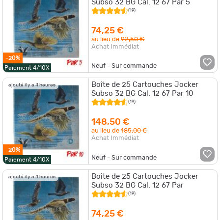
Subso 32 BG Cal. 12 67 Par 5
(19)
74,25 €
au lieu de
92,50 €
Achat Immédiat
-20%
Neuf - Sur commande
Paiement 4/10X
Boîte de 25 Cartouches Jocker
ajouté il y a 4 heures
Subso 32 BG Cal. 12 67 Par 10
(19)
148,50 €
au lieu de
185,00 €
Achat Immédiat
-20%
Neuf - Sur commande
Paiement 4/10X
Boîte de 25 Cartouches Jocker
ajouté il y a 4 heures
Subso 32 BG Cal. 12 67 Par
(19)
74,25 €