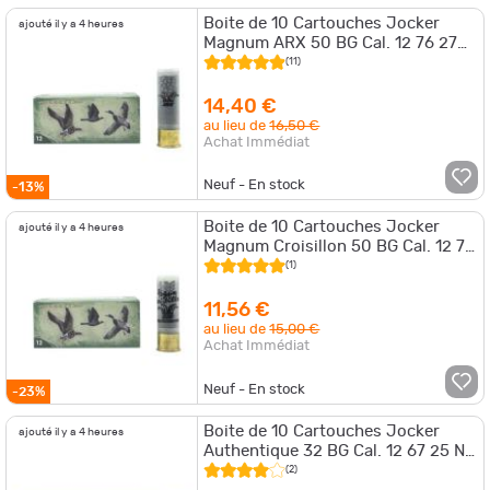
Boite de 10 Cartouches Jocker
ajouté il y a 4 heures
Magnum ARX 50 BG Cal. 12 76 27
Par 1
(11)
14,40 €
au lieu de
16,50 €
Achat Immédiat
Neuf - En stock
-13%
Boite de 10 Cartouches Jocker
ajouté il y a 4 heures
Magnum Croisillon 50 BG Cal. 12 76
27 Par 1
(1)
11,56 €
au lieu de
15,00 €
Achat Immédiat
Neuf - En stock
-23%
Boite de 10 Cartouches Jocker
ajouté il y a 4 heures
Authentique 32 BG Cal. 12 67 25 NI
Par 5
(2)