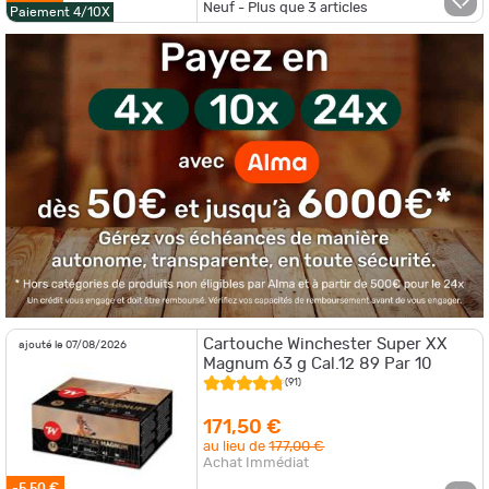
Neuf - Plus que
3
articles
Paiement 4/10X
Cartouche Winchester Super XX
ajouté le 07/08/2026
Magnum 63 g Cal.12 89 Par 10
(91)
171,50 €
au lieu de
177,00 €
Achat Immédiat
-5,50 €