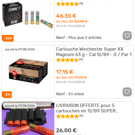
(15)
46,35 €
au lieu de
62,14 €
Achat Immédiat
Neuf - Plus que
2
articles
-25%
Cartouche Winchester Super XX
ajouté le 07/08/2026
Magnum 63 g - Cal.12/89 - 0 / Par 1
(91)
17,15 €
au lieu de
17,70 €
Achat Immédiat
Neuf - En stock
-3%
LIVRAISON OFFERTE pour 5
ajouté le 07/08/2026
cartouches en 12/89 SUPER
MAGNUM avec porte cartouches de
(19)
crosse
26,00 €