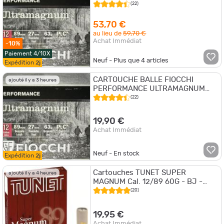
63G CAL.12/89 PAR 30
(22)
53,70 €
au lieu de
59,70 €
Achat Immédiat
-10%
Paiement 4/10X
Neuf - Plus que
4
articles
Expédition
2j
CARTOUCHE BALLE FIOCCHI
ajouté il y a 3 heures
PERFORMANCE ULTRAMAGNUM
63G CAL.12/89 PAR 10
(22)
19,90 €
Achat Immédiat
Neuf - En stock
Expédition
2j
Cartouches TUNET SUPER
ajouté il y a 4 heures
MAGNUM Cal. 12/89 60G - BJ -
PB6 X10
(20)
19,95 €
Achat Immédiat