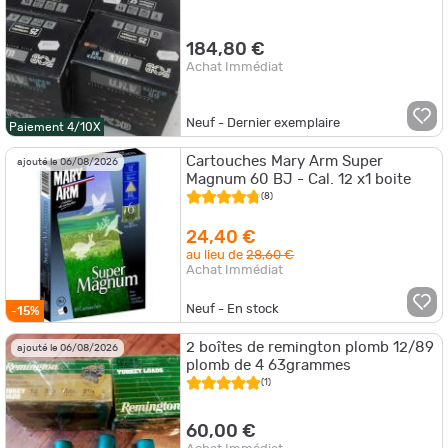
184,80 €
Achat Immédiat
Neuf - Dernier exemplaire
Paiement 4/10X
Cartouches Mary Arm Super
ajouté le 06/08/2026
Magnum 60 BJ - Cal. 12 x1 boite
(8)
24,40 €
au lieu de
28,60 €
Achat Immédiat
Neuf - En stock
-15%
2 boîtes de remington plomb 12/89
ajouté le 06/08/2026
plomb de 4 63grammes
(1)
60,00 €