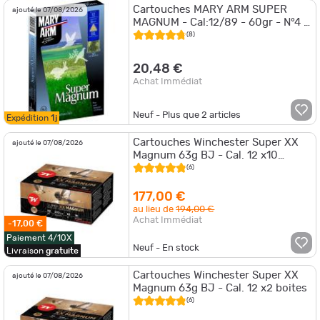
Cartouches MARY ARM SUPER
ajouté le 07/08/2026
MAGNUM - Cal:12/89 - 60gr - N°4 -
X10
(8)
20,48 €
Achat Immédiat
Neuf - Plus que
2
articles
Expédition
1j
Cartouches Winchester Super XX
ajouté le 07/08/2026
Magnum 63g BJ - Cal. 12 x10
boites
(6)
177,00 €
au lieu de
194,00 €
Achat Immédiat
-17,00 €
Paiement 4/10X
Neuf - En stock
Livraison
gratuite
Cartouches Winchester Super XX
ajouté le 07/08/2026
Magnum 63g BJ - Cal. 12 x2 boites
(6)