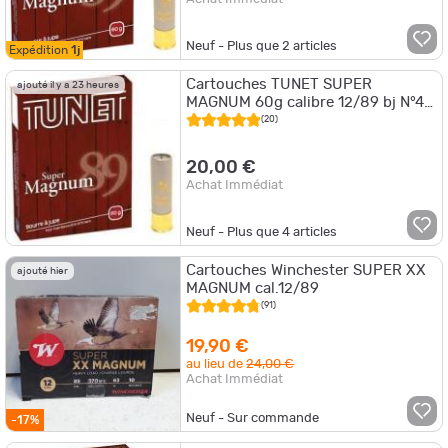
Neuf - Plus que
2
articles
Expédition
1j
Cartouches TUNET SUPER
ajouté il y a 23 heures
MAGNUM 60g calibre 12/89 bj N°4
x10
(20)
20,00 €
Achat Immédiat
Neuf - Plus que
4
articles
Cartouches Winchester SUPER XX
ajouté hier
MAGNUM cal.12/89
(91)
19,90 €
au lieu de
24,00 €
Achat Immédiat
Neuf - Sur commande
-17%