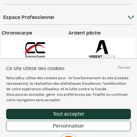
Espace Professionnel
Chronocarpe
Ardent pêche
Fermer
Ce site utilise des cookies
Informations légales
NaturaBuy utilise des cookies pour : le fonctionnement du site (cookies
Charte éthique
nécessaires), la réalisation des statistiques d'audience, l'amélioration
Mentions légales
de votre expérience utilisateur et la lutte contre la fraude.
Vous pouvez accepter, gérer vos préférences par finalité ou continuer
Règlement & Conditions d'utilisation
votre navigation sans accepter.
Politique de protection
des données personnelles
Tout accepter
Personnalisation des cookies
Personnaliser
Enregistrer la recherche
Copyright © 2007-2026 NaturaBuy. Tous droits réservés. N°CNIL: 1239459.
Les marques commerciales mentionnées appartiennent à leurs propriétaires