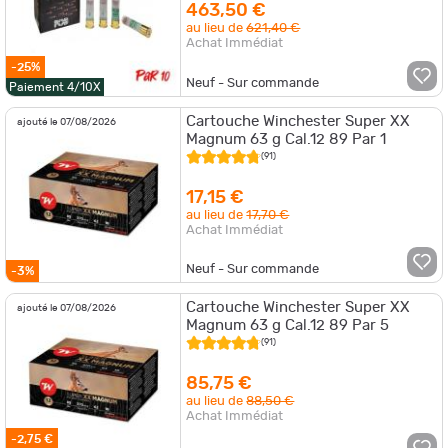
463,50 €
au lieu de
621,40 €
Achat Immédiat
-25%
Neuf - Sur commande
Paiement 4/10X
Cartouche Winchester Super XX
ajouté le 07/08/2026
Magnum 63 g Cal.12 89 Par 1
(91)
17,15 €
au lieu de
17,70 €
Achat Immédiat
Neuf - Sur commande
-3%
Cartouche Winchester Super XX
ajouté le 07/08/2026
Magnum 63 g Cal.12 89 Par 5
(91)
85,75 €
au lieu de
88,50 €
Achat Immédiat
-2,75 €