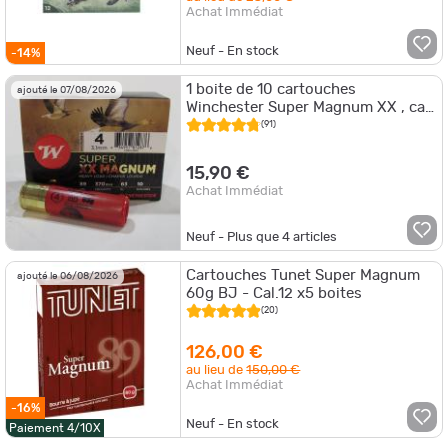
Achat Immédiat
Neuf - En stock
-14%
1 boite de 10 cartouches
ajouté le 07/08/2026
Winchester Super Magnum XX , cal
12/89 bourre jupe , 63 grammes,
(91)
Numero 4
15,90 €
Achat Immédiat
Neuf - Plus que
4
articles
Cartouches Tunet Super Magnum
ajouté le 06/08/2026
60g BJ - Cal.12 x5 boites
(20)
126,00 €
au lieu de
150,00 €
Achat Immédiat
-16%
Neuf - En stock
Paiement 4/10X