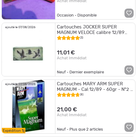
Achat Immédiat
Occasion - Disponible
Cartouches JOCKER SUPER
ajouté le 07/08/2026
MAGNUM VELOCE calibre 12/89
66grs bj n°6 x10
(3)
11,01 €
Achat Immédiat
Neuf - Dernier exemplaire
Cartouches MARY ARM SUPER
ajouté le 07/08/2026
MAGNUM - Cal:12/89 - 60gr - N°2 -
X10
(8)
21,00 €
Achat Immédiat
Neuf - Plus que
2
articles
Expédition
1j