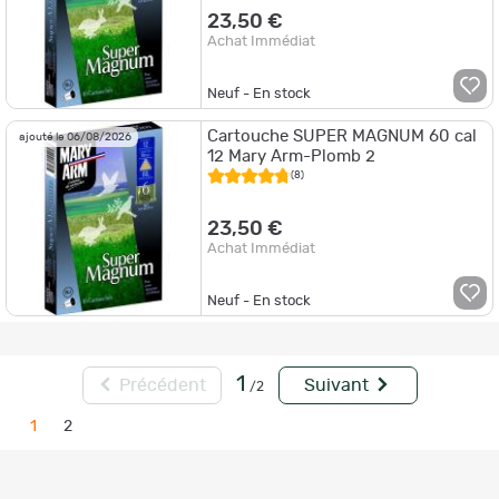
23,50 €
Achat Immédiat
Neuf - En stock
Cartouche SUPER MAGNUM 60 cal
ajouté le 06/08/2026
12 Mary Arm-Plomb 2
(8)
23,50 €
Achat Immédiat
Neuf - En stock
1
Précédent
Suivant
/2
1
2