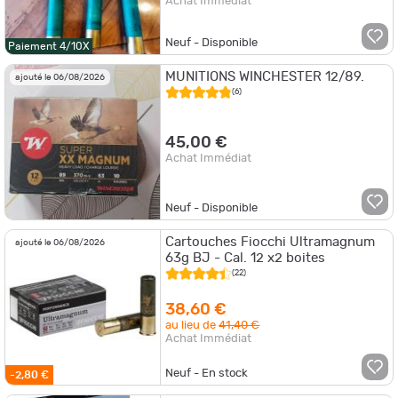
Achat Immédiat
Neuf - Disponible
Paiement 4/10X
MUNITIONS WINCHESTER 12/89.
ajouté le 06/08/2026
(6)
45,00 €
Achat Immédiat
Neuf - Disponible
Cartouches Fiocchi Ultramagnum
ajouté le 06/08/2026
63g BJ - Cal. 12 x2 boites
(22)
38,60 €
au lieu de
41,40 €
Achat Immédiat
Neuf - En stock
-2,80 €