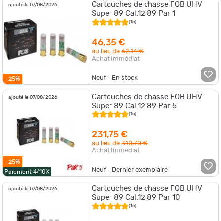
Cartouches de chasse FOB UHV
ajouté le 07/08/2026
Super 89 Cal.12 89 Par 1
(15)
46,35 €
au lieu de
62,14 €
Achat Immédiat
Neuf - En stock
-25%
Cartouches de chasse FOB UHV
ajouté le 07/08/2026
Super 89 Cal.12 89 Par 5
(15)
231,75 €
au lieu de
310,70 €
Achat Immédiat
-25%
Neuf - Dernier exemplaire
Paiement 4/10X
Cartouches de chasse FOB UHV
ajouté le 07/08/2026
Super 89 Cal.12 89 Par 10
(15)