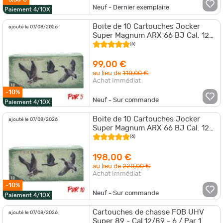
Neuf - Dernier exemplaire
Paiement 4/10X
Boite de 10 Cartouches Jocker
ajouté le 07/08/2026
Super Magnum ARX 66 BJ Cal. 12
89 22 Par 5
(6)
99,00 €
au lieu de
110,00 €
Achat Immédiat
-10%
Neuf - Sur commande
Paiement 4/10X
Boite de 10 Cartouches Jocker
ajouté le 07/08/2026
Super Magnum ARX 66 BJ Cal. 12
89 22 Par 10
(6)
198,00 €
au lieu de
220,00 €
Achat Immédiat
-10%
Neuf - Sur commande
Paiement 4/10X
Cartouches de chasse FOB UHV
ajouté le 07/08/2026
Super 89 - Cal.12/89 - 6 / Par 1