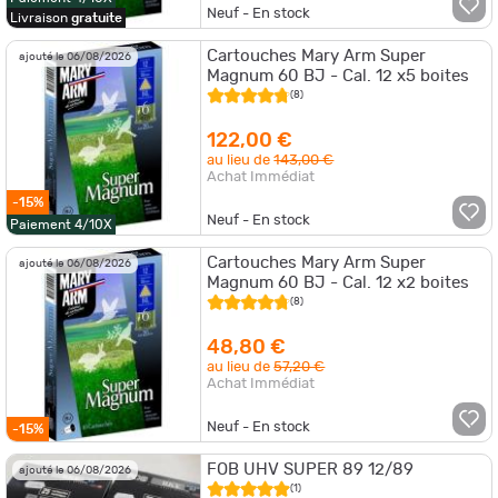
Neuf - En stock
Livraison
gratuite
Cartouches Mary Arm Super
ajouté le 06/08/2026
Magnum 60 BJ - Cal. 12 x5 boites
(8)
122,00 €
au lieu de
143,00 €
Achat Immédiat
-15%
Neuf - En stock
Paiement 4/10X
Cartouches Mary Arm Super
ajouté le 06/08/2026
Magnum 60 BJ - Cal. 12 x2 boites
(8)
48,80 €
au lieu de
57,20 €
Achat Immédiat
Neuf - En stock
-15%
FOB UHV SUPER 89 12/89
ajouté le 06/08/2026
(1)