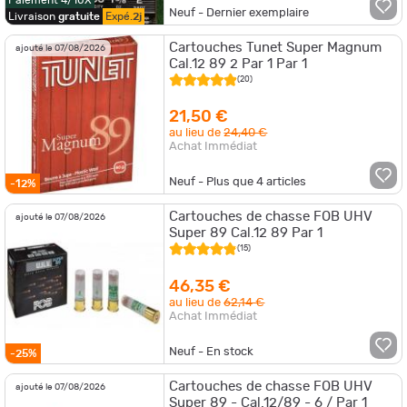
Neuf - Dernier exemplaire
Livraison
gratuite
Expé.
2j
Cartouches Tunet Super Magnum
ajouté le 07/08/2026
Cal.12 89 2 Par 1 Par 1
(20)
21,50 €
au lieu de
24,40 €
Achat Immédiat
Neuf - Plus que
4
articles
-12%
Cartouches de chasse FOB UHV
ajouté le 07/08/2026
Super 89 Cal.12 89 Par 1
(15)
46,35 €
au lieu de
62,14 €
Achat Immédiat
Neuf - En stock
-25%
Cartouches de chasse FOB UHV
ajouté le 07/08/2026
Super 89 - Cal.12/89 - 6 / Par 1