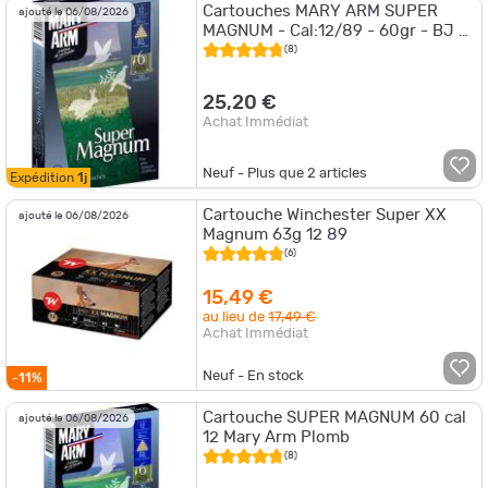
Cartouches MARY ARM SUPER
ajouté le 06/08/2026
MAGNUM - Cal:12/89 - 60gr - BJ -
N°6 - X10
(8)
25,20 €
Achat Immédiat
Neuf - Plus que
2
articles
Expédition
1j
Cartouche Winchester Super XX
ajouté le 06/08/2026
Magnum 63g 12 89
(6)
15,49 €
au lieu de
17,49 €
Achat Immédiat
Neuf - En stock
-11%
Cartouche SUPER MAGNUM 60 cal
ajouté le 06/08/2026
12 Mary Arm Plomb
(8)