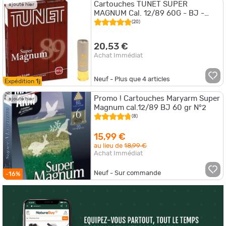
Cartouches TUNET SUPER
ajouté hier
MAGNUM Cal. 12/89 60G - BJ -
PB2 X10
(20)
20,53 €
Achat Immédiat
Neuf - Plus que
4
articles
Expédition
1j
Promo ! Cartouches Maryarm Super
ajouté hier
Magnum cal.12/89 BJ 60 gr N°2
(8)
15,99 €
au lieu de
18,99 €
Achat Immédiat
Neuf - Sur commande
-16%