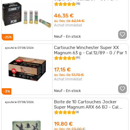
(15)
46,35 €
au lieu de
62,14 €
Achat Immédiat
Neuf - En stock
-25%
Cartouche Winchester Super XX
ajouté le 07/08/2026
Magnum 63 g - Cal.12/89 - 0 / Par 1
(91)
17,15 €
au lieu de
17,70 €
Achat Immédiat
Neuf - En stock
-3%
Boite de 10 Cartouches Jocker
ajouté le 07/08/2026
Super Magnum ARX 66 BJ - Cal.
12/89/22 - 4 / Par 1
(6)
19,80 €
au lieu de
23,00 €