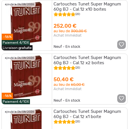
Cartouches Tunet Super Magnum
ajouté le 06/08/2026
60g BJ - Cal.12 x10 boites
(20)
252,00 €
au lieu de
300,00 €
Achat Immédiat
-16%
Paiement 4/10X
Neuf - En stock
Livraison
gratuite
Cartouches Tunet Super Magnum
ajouté le 06/08/2026
60g BJ - Cal.12 x2 boites
(20)
50,40 €
au lieu de
60,00 €
Achat Immédiat
-16%
Neuf - En stock
Paiement 4/10X
Cartouches Tunet Super Magnum
ajouté le 06/08/2026
60g BJ - Cal.12 x1 boite
(20)