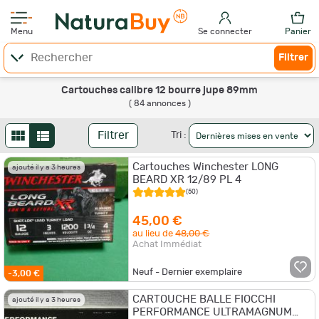
Menu
Se connecter
Panier
Filtrer
Cartouches calibre 12 bourre jupe 89mm
( 84 annonces )
Filtrer
Tri :
Cartouches Winchester LONG
ajouté il y a 3 heures
BEARD XR 12/89 PL 4
(50)
45,00 €
au lieu de
48,00 €
Achat Immédiat
Neuf - Dernier exemplaire
-3,00 €
CARTOUCHE BALLE FIOCCHI
ajouté il y a 3 heures
PERFORMANCE ULTRAMAGNUM