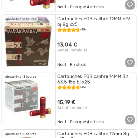
Neuf - Plus que
4
articles
Cartouches FOB calibre 12MM n°9
ajouté il y a 15 heures
bj 8g x25
(45)
13,04 €
Achat Immédiat
Neuf - En stock
Cartouches FOB calibre 14MM 32
ajouté il y a 18 heures
63.5 15g bj x25
(45)
15,19 €
Achat Immédiat
Neuf - Plus que
4
articles
Cartouches FOB calibre 12mm 8g
ajouté il y a 18 heures