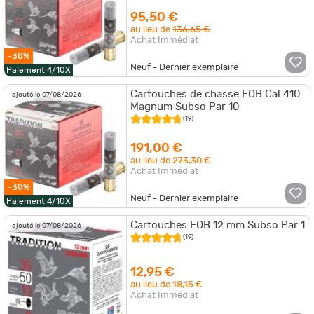
95,50 €
au lieu de
136,65 €
Achat Immédiat
-30%
Neuf - Dernier exemplaire
Paiement 4/10X
Cartouches de chasse FOB Cal.410
ajouté le 07/08/2026
Magnum Subso Par 10
(19)
191,00 €
au lieu de
273,30 €
Achat Immédiat
-30%
Neuf - Dernier exemplaire
Paiement 4/10X
Cartouches FOB 12 mm Subso Par 1
ajouté le 07/08/2026
(19)
12,95 €
au lieu de
18,15 €
Achat Immédiat