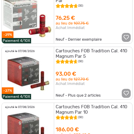
Par
(30)
76,25 €
au lieu de
107,75 €
Achat Immédiat
-29%
Neuf - Dernier exemplaire
Paiement 4/10X
Cartouches FOB Tradition Cal. 410
ajouté le 07/08/2026
Magnum Par 5
(30)
93,00 €
au lieu de
127,70 €
Achat Immédiat
-27%
Neuf - Plus que
2
articles
Paiement 4/10X
Cartouches FOB Tradition Cal. 410
ajouté le 07/08/2026
Magnum Par 10
(30)
186,00 €