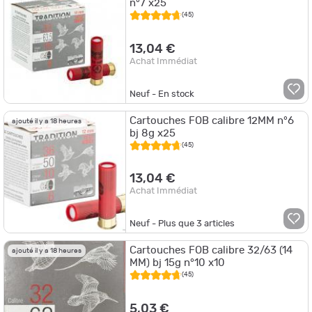
n°7 x25
(45)
13,04 €
Achat Immédiat
Neuf - En stock
Cartouches FOB calibre 12MM n°6
ajouté il y a 18 heures
bj 8g x25
(45)
13,04 €
Achat Immédiat
Neuf - Plus que
3
articles
Cartouches FOB calibre 32/63 (14
ajouté il y a 18 heures
MM) bj 15g n°10 x10
(45)
5,03 €