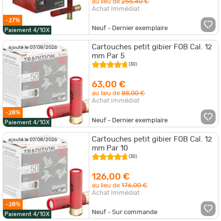
au lieu de
255,40 €
Achat Immédiat
-27%
Neuf - Dernier exemplaire
Paiement 4/10X
Cartouches petit gibier FOB Cal. 12
ajouté le 07/08/2026
mm Par 5
(30)
63,00 €
au lieu de
88,00 €
Achat Immédiat
-28%
Neuf - Dernier exemplaire
Paiement 4/10X
Cartouches petit gibier FOB Cal. 12
ajouté le 07/08/2026
mm Par 10
(30)
126,00 €
au lieu de
176,00 €
Achat Immédiat
-28%
Neuf - Sur commande
Paiement 4/10X