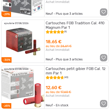
Achat Immédiat
Neuf - Plus que
3
articles
-29%
Cartouches FOB Tradition Cal. 410
ajouté le 07/08/2026
Magnum Par 1
(9)
18,65 €
au lieu de
26,61 €
Achat Immédiat
Neuf - Plus que
3
articles
-30%
Cartouches petit gibier FOB Cal. 12
ajouté le 07/08/2026
mm Par 1
(45)
12,60 €
au lieu de
17,60 €
Achat Immédiat
Neuf - En stock
-28%