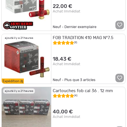
22,00 €
Achat Immédiat
Neuf - Dernier exemplaire
FOB TRADITION 410 MAG N°7.5
ajouté il y a 21 heures
(9)
18,43 €
Achat Immédiat
Neuf - Plus que
3
articles
Expédition
2j
Cartouches fob cal 36 . 12 mm
ajouté il y a 21 heures
(4)
40,00 €
Achat Immédiat