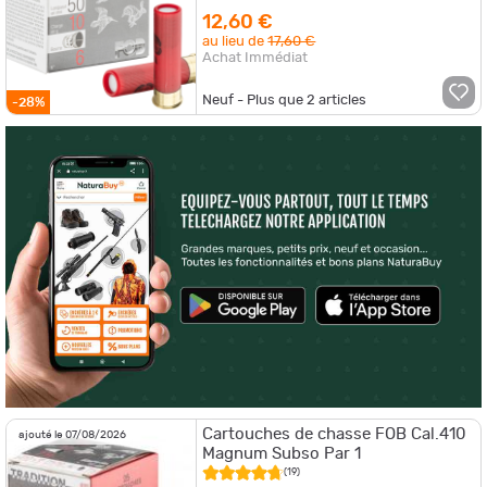
12,60 €
au lieu de
17,60 €
Achat Immédiat
Neuf - Plus que
2
articles
-28%
Cartouches de chasse FOB Cal.410
ajouté le 07/08/2026
Magnum Subso Par 1
(19)