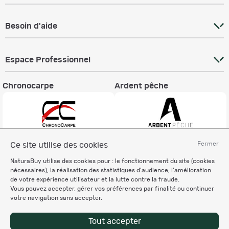
Besoin d'aide
Espace Professionnel
Chronocarpe
Ardent pêche
Fermer
Ce site utilise des cookies
Informations légales
NaturaBuy utilise des cookies pour : le fonctionnement du site (cookies
Charte éthique
nécessaires), la réalisation des statistiques d'audience, l'amélioration
Mentions légales
de votre expérience utilisateur et la lutte contre la fraude.
Vous pouvez accepter, gérer vos préférences par finalité ou continuer
Règlement & Conditions d'utilisation
votre navigation sans accepter.
Politique de protection
des données personnelles
Tout accepter
Personnalisation des cookies