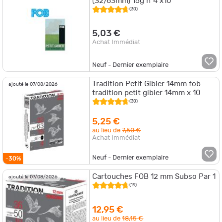
(32/63mm) 15g n°4 x10
(30)
5,03 €
Achat Immédiat
Neuf - Dernier exemplaire
Tradition Petit Gibier 14mm fob
ajouté le 07/08/2026
tradition petit gibier 14mm x 10
(30)
5,25 €
au lieu de
7,50 €
Achat Immédiat
Neuf - Dernier exemplaire
-30%
Cartouches FOB 12 mm Subso Par 1
ajouté le 07/08/2026
(19)
12,95 €
au lieu de
18,15 €