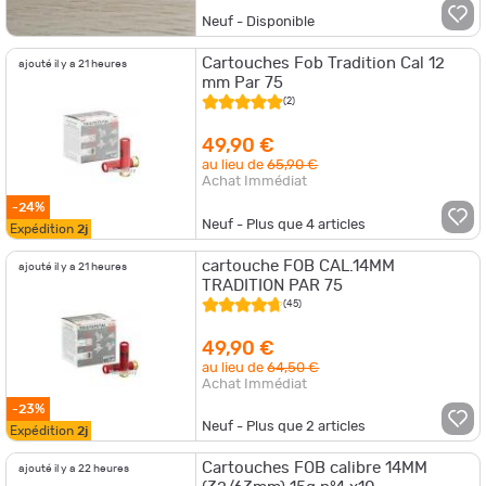
Neuf - Disponible
Cartouches Fob Tradition Cal 12
ajouté il y a 21 heures
mm Par 75
(2)
49,90 €
au lieu de
65,90 €
Achat Immédiat
-24%
Neuf - Plus que
4
articles
Expédition
2j
cartouche FOB CAL.14MM
ajouté il y a 21 heures
TRADITION PAR 75
(45)
49,90 €
au lieu de
64,50 €
Achat Immédiat
-23%
Neuf - Plus que
2
articles
Expédition
2j
Cartouches FOB calibre 14MM
ajouté il y a 22 heures