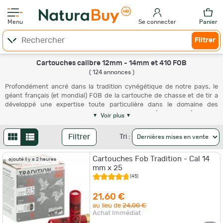
Menu
Se connecter
Panier
Filtrer
Cartouches calibre 12mm - 14mm et 410 FOB
( 124 annonces )
Profondément ancré dans la tradition cynégétique de notre pays, le
géant français (et mondial) FOB de la cartouche de chasse et de tir a
développé une expertise toute particulière dans le domaine des
munitions pour carabines de jardin et pour fusils ultrafins. Les
Voir plus
possesseurs de ces armes formidablement séduisantes trouvent une
offre magistrale de cartouches FOB en calibre 12mm, 14mm ou en
Filtrer
Tri :
calibre 410 qui leurs sont destinées. Ces cartouches FOB associent
avec un brio unique une définition technique tout à fait traditionnelle et
Cartouches Fob Tradition - Cal 14
un chargement avec les composants et en utilisant les méthodes les
ajouté il y a 2 heures
mm x 25
plus modernes. Des références d'élite !
(45)
21,60 €
au lieu de
24,00 €
Achat Immédiat