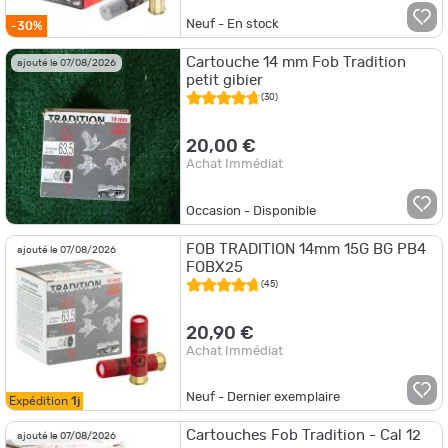
Neuf - En stock
-30%
Cartouche 14 mm Fob Tradition
ajouté le 07/08/2026
petit gibier
(30)
20,00 €
Achat Immédiat
Occasion - Disponible
FOB TRADITION 14mm 15G BG PB4
ajouté le 07/08/2026
FOBX25
(45)
20,90 €
Achat Immédiat
Neuf - Dernier exemplaire
Expédition
1j
Cartouches Fob Tradition - Cal 12
ajouté le 07/08/2026