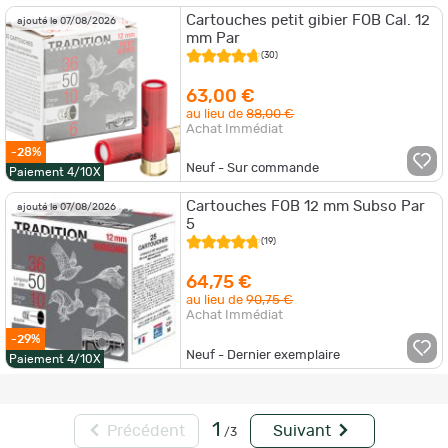
Cartouches petit gibier FOB Cal. 12
ajouté le 07/08/2026
mm Par
(30)
63,00 €
au lieu de
88,00 €
Achat Immédiat
-28%
Neuf - Sur commande
Paiement 4/10X
Cartouches FOB 12 mm Subso Par
ajouté le 07/08/2026
5
(19)
64,75 €
au lieu de
90,75 €
Achat Immédiat
-29%
Neuf - Dernier exemplaire
Paiement 4/10X
1
Précédent
Suivant
/3