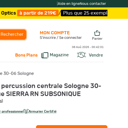
|
Aide en ligne
Nous contacter
ir de 219€
/
Plus que 25 exemplaires !
/
Livraison offert
MON COMPTE
Rechercher
S'inscrire / Se connecter
Panier
08 Aoû 2026 -
00:42:02
Magazine
Vendre
Bons Plans
bre 30-06 Sologne
 percussion centrale Sologne 30-
ue SIERRA RN SUBSONIQUE
is
)
 professionnel
Armurier Certifié