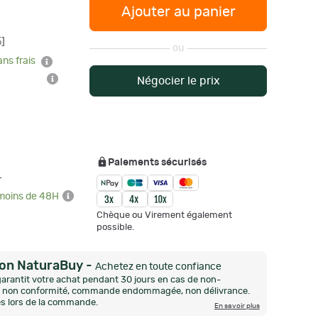
Ajouter au panier
]
ou
ans frais
Négocier le prix
Paiements sécurisés
r
 moins de 48H
Chèque ou Virement également
possible.
ion NaturaBuy
-
Achetez en toute confiance
arantit votre achat pendant 30 jours en cas de non-
n, non conformité, commande endommagée, non délivrance.
és lors de la commande.
En savoir plus