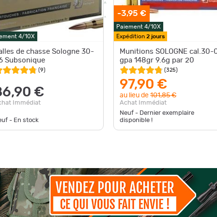
-3,95 €
Paiement 4/10X
ement 4/10X
Expédition
2 jours
alles de chasse Sologne 30-
Munitions SOLOGNE cal.30-
6 Subsonique
gpa 148gr 9.6g par 20
(
9
)
(
325
)
97,90 €
86,90 €
au lieu de
101,85 €
chat Immédiat
Achat Immédiat
Neuf - Dernier exemplaire
uf - En stock
disponible !