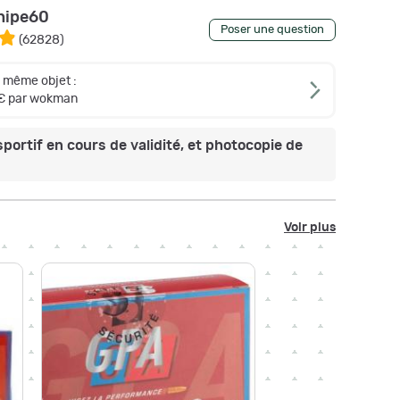
nipe60
Poser une question
(
62828
)
e même objet :
€ par wokman
sportif en cours de validité, et photocopie de
Voir plus