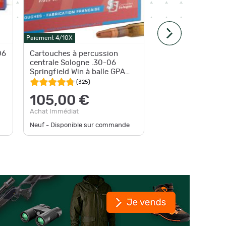
Paiement 4/10X
Paiement 4
06
Cartouches à percussion
Munitio
centrale Sologne .30-06
30-06 S
Springfield Win à balle GPA
220gr -
Cal. 30.06 type GPA
(
325
)
105,00 €
84,
Achat Immédiat
Achat Im
Neuf - Disponible sur commande
Neuf - Pl