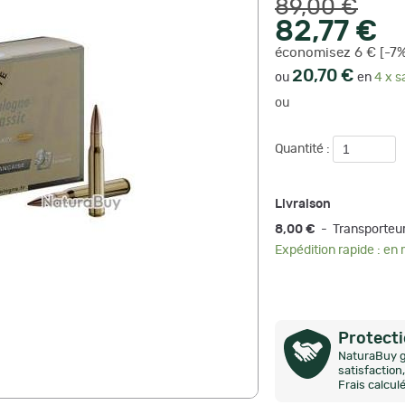
89,00 €
82,77 €
économisez 6 € [-7%
20,70 €
ou
en
4 x s
ou
Quantité :
Livraison
8,00 €
- Transporteu
Expédition rapide : en
Protect
NaturaBuy g
satisfactio
Frais calcul