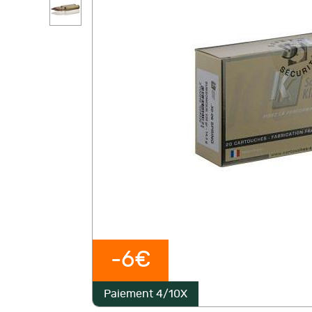
-6€
Paiement 4/10X