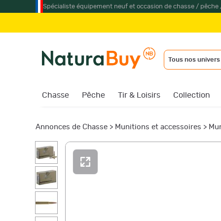
Spécialiste équipement neuf et occasion de chasse / pêche 
Tous nos univers
Chasse
Pêche
Tir & Loisirs
Collection
Annonces de Chasse
>
Munitions et accessoires
>
Mun