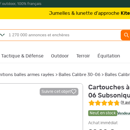
/ outdoor, 100% français
Jumelles & lunette d'approche
Kite Optics
à part
Tactique & Défense
Outdoor
Terroir
Équitation
itions balles armes rayées
>
Balles Calibre 30-06
>
Balles Cali
Cartouches à
Suivre cet objet
06 Subsoniq
(
9 av
Neuf
,
en stock
Vendeur
Achat immédiat