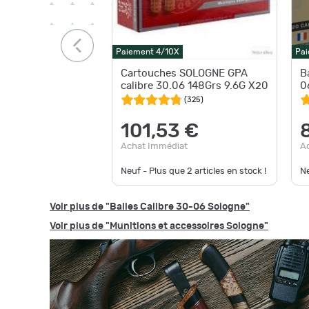
Paiement 4/10X
Pai
Cartouches SOLOGNE GPA
B
calibre 30.06 148Grs 9.6G X20
0
(
325
)
101,53 €
Achat Immédiat
A
Neuf - Plus que
2
articles en stock !
Ne
Voir plus de "Balles Calibre 30-06 Sologne"
Voir plus de "Munitions et accessoires Sologne"