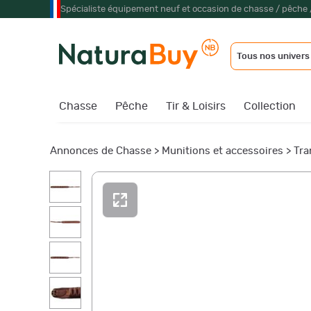
Spécialiste équipement neuf et occasion de chasse / pêche 
Tous nos univers
Chasse
Pêche
Tir & Loisirs
Collection
Annonces de Chasse
>
Munitions et accessoires
>
Tra