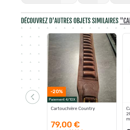
DÉCOUVREZ D'AUTRES OBJETS SIMILAIRES
"CA
-20%
Paiement 4/10X
Cartouchière Country
C
2
m
79,00 €