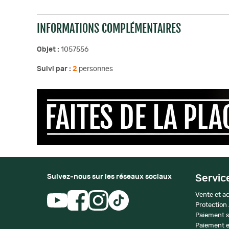
INFORMATIONS COMPLÉMENTAIRES
Objet :
1057556
Suivi par :
2
personnes
Suivez-nous sur les réseaux sociaux
Servic
Vente et ac
Protection
Paiement s
Paiement e