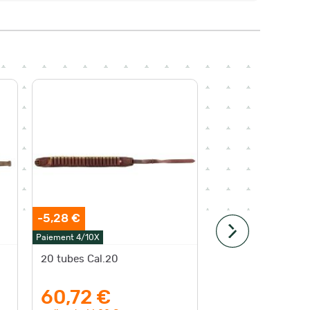
-5,28 €
Paiement 4
Paiement 4/10X
Livraison
g
20 tubes Cal.20
Cartouch
haute qu
60,72 €