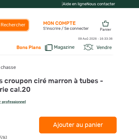
|
Aide en ligne
Nous contacter
MON COMPTE
Rechercher
S'inscrire / Se connecter
Panier
09 Aoû 2026 -
16:33:37
Magazine
Vendre
Bons Plans
 chasse
s croupon ciré marron à tubes -
rie cal.20
 professionnel
Ajouter au panier
25%]