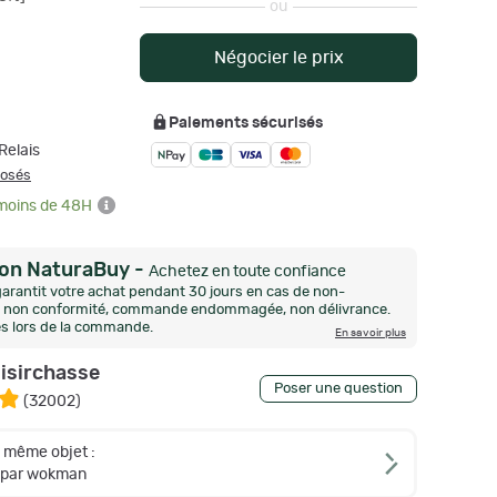
ou
Négocier le prix
Paiements sécurisés
Relais
posés
 moins de 48H
ion NaturaBuy
-
Achetez en toute confiance
arantit votre achat pendant 30 jours en cas de non-
n, non conformité, commande endommagée, non délivrance.
és lors de la commande.
En savoir plus
oisirchasse
Poser une question
(
32002
)
e même objet :
 par wokman