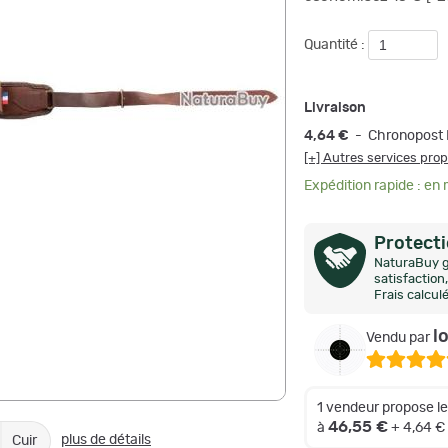
Quantité :
Livraison
4,64 €
- Chronopost 
[+] Autres services pro
Expédition rapide : en
Protect
NaturaBuy g
satisfactio
Frais calcul
l
Vendu par
1 vendeur propose l
46,55 €
à
+ 4,64 €
plus de détails
Cuir