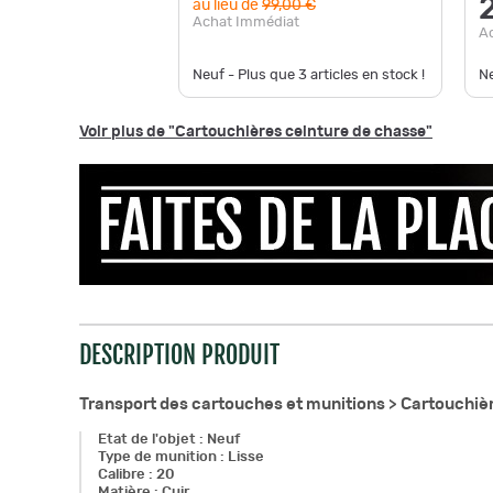
au lieu de
99,00 €
Achat Immédiat
A
Neuf - Plus que
3
articles en stock !
Ne
Voir plus de "Cartouchières ceinture de chasse"
DESCRIPTION PRODUIT
Transport des cartouches et munitions >
Cartouchièr
Etat de l'objet
:
Neuf
Type de munition
:
Lisse
Calibre
:
20
Matière
:
Cuir