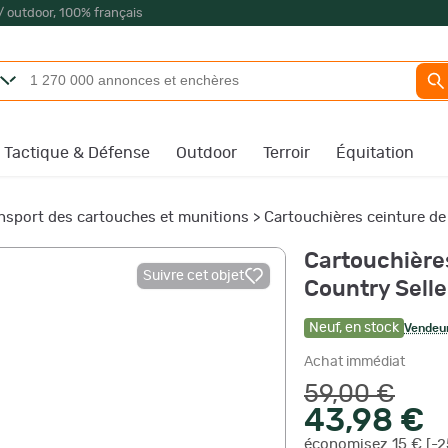
/ outdoor, 100% français
Tactique & Défense
Outdoor
Terroir
Équitation
nsport des cartouches et munitions
>
Cartouchières ceinture de
Cartouchière
Suivre cet objet
Country Selle
Neuf
,
en stock
Vendeur
Achat immédiat
59,00 €
43,98 €
économisez 15 € [-