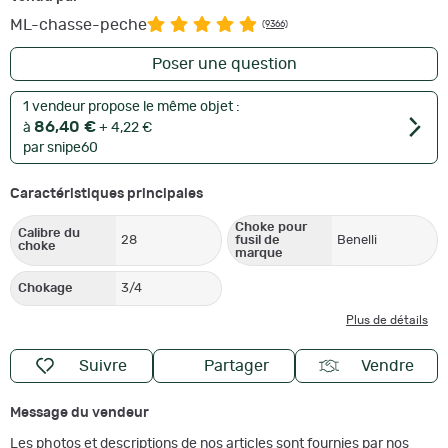
ML-chasse-peche
(9366)
Poser une question
1 vendeur propose le même objet :
86,40 €
à
+ 4,22 €
par snipe60
Caractéristiques principales
Choke pour
Calibre du
28
fusil de
Benelli
choke
marque
Chokage
3/4
Plus de détails
Suivre
Partager
Vendre
Message du vendeur
Les photos et descriptions de nos articles sont fournies par nos