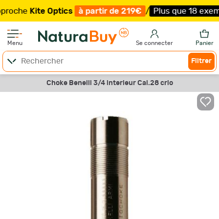
che
Kite Optics
à partir de 219€
/
Plus que 18 exemplair
Menu
Se connecter
Panier
Filtrer
Choke Benelli 3/4 interieur Cal.28 crio