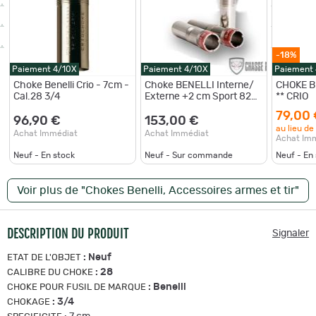
-18%
Paiement 4/10X
Paiement 4/10X
Paiement
Choke Benelli Crio - 7cm -
Choke BENELLI Interne/
CHOKE B
Cal.28 3/4
Externe +2 cm Sport 828
** CRIO
7cm Cal 12 - M
79,00
96,90 €
153,00 €
au lieu de
Achat Immédiat
Achat Immédiat
Achat Im
Neuf - En stock
Neuf - Sur commande
Neuf - En
Voir plus de "Chokes Benelli, Accessoires armes et tir"
DESCRIPTION DU PRODUIT
Signaler
:
Neuf
ETAT DE L'OBJET
:
28
CALIBRE DU CHOKE
:
Benelli
CHOKE POUR FUSIL DE MARQUE
:
3/4
CHOKAGE