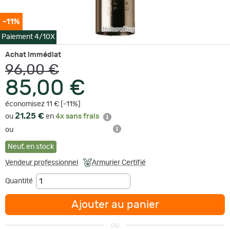
-11%
Paiement 4/10X
Achat immédiat
96,00 €
85,00 €
économisez 11 € [-11%]
21,25 €
ou
en
4x sans frais
ou
Neuf
,
en stock
Vendeur professionnel
Armurier Certifié
Quantité
Ajouter au panier
ou