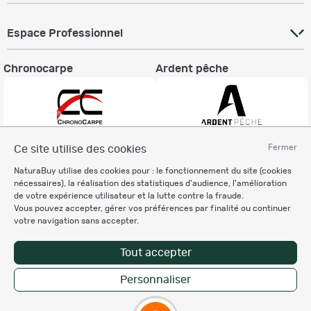
Espace Professionnel
Chronocarpe
Ardent pêche
Fermer
Ce site utilise des cookies
Informations légales
NaturaBuy utilise des cookies pour : le fonctionnement du site (cookies
Charte éthique
nécessaires), la réalisation des statistiques d'audience, l'amélioration
Mentions légales
de votre expérience utilisateur et la lutte contre la fraude.
Vous pouvez accepter, gérer vos préférences par finalité ou continuer
Règlement & Conditions d'utilisation
votre navigation sans accepter.
Politique de protection
des données personnelles
Tout accepter
Personnalisation des cookies
Personnaliser
Copyright © 2007-2026 NaturaBuy. Tous droits réservés. N°CNIL: 1239459.
Les marques commerciales mentionnées appartiennent à leurs propriétaires