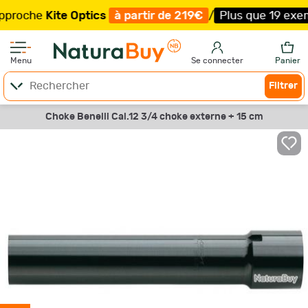
che
Kite Optics
à partir de 219€
/
Plus que 19 exemplaire
Menu
Se connecter
Panier
Filtrer
Choke Benelli Cal.12 3/4 choke externe + 15 cm