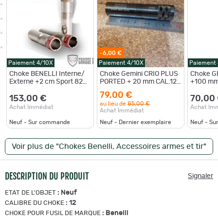
-6,00 €
Paiement 4/10X
Paiement 4/10X
Paiement
Choke BENELLI Interne/
Choke Gemini CRIO PLUS
Choke GE
Externe +2 cm Sport 828
PORTED + 20 mm CAL.12
+100 mm 
7cm Cal 12 - IM
LM
Cal 12 - 
79,00 €
153,00 €
70,00
au lieu de
85,00 €
Achat Immédiat
Achat Im
Achat Immédiat
Neuf - Sur commande
Neuf - Dernier exemplaire
Neuf - S
Voir plus de "Chokes Benelli, Accessoires armes et tir"
DESCRIPTION DU PRODUIT
Signaler
:
Neuf
ETAT DE L'OBJET
:
12
CALIBRE DU CHOKE
:
Benelli
CHOKE POUR FUSIL DE MARQUE