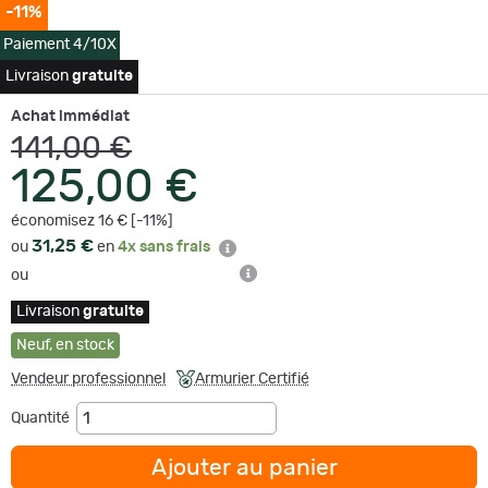
-11%
Paiement 4/10X
Livraison
gratuite
Achat immédiat
141,00 €
125,00 €
économisez 16 € [-11%]
31,25 €
ou
en
4x sans frais
ou
Livraison
gratuite
Neuf
,
en stock
Vendeur professionnel
Armurier Certifié
Quantité
Ajouter au panier