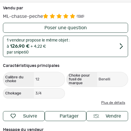
Vendu par
ML-chasse-peche
(9365)
Poser une question
1 vendeur propose le même objet :
126,90 €
à
+ 4,22 €
par snipe60
Caractéristiques principales
Choke pour
Calibre du
12
fusil de
Benelli
choke
marque
Chokage
3/4
Plus de détails
Suivre
Partager
Vendre
Message du vendeur