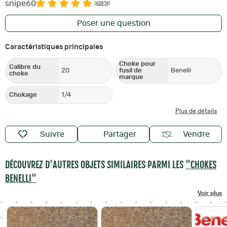
snipe60
(62816)
Poser une question
Caractéristiques principales
Choke pour
Calibre du
20
fusil de
Benelli
choke
marque
Chokage
1/4
Plus de détails
Suivre
Partager
Vendre
DÉCOUVREZ D'AUTRES OBJETS SIMILAIRES PARMI LES
"CHOKES
BENELLI"
Voir plus