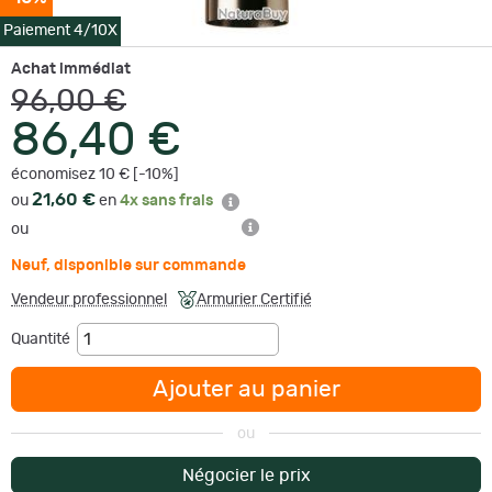
Paiement 4/10X
Achat immédiat
96,00 €
86,40 €
économisez 10 € [-10%]
21,60 €
ou
en
4x sans frais
ou
Neuf
,
disponible sur commande
Vendeur professionnel
Armurier Certifié
Quantité
Ajouter au panier
ou
Négocier le prix