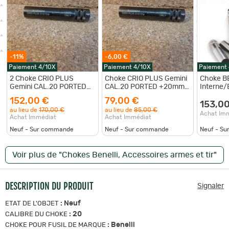
-11%
-6,00 €
Paiement 4/10X
Paiement 4/10X
Paiement
2 Choke CRIO PLUS
Choke CRIO PLUS Gemini
Choke B
Gemini CAL.20 PORTED
CAL.20 PORTED +20mm
Interne/
+20mm 1/4 et 3/4
AU CHOIX
Sport Cal
152,00 €
79,00 €
153,0
au lieu de
170,00 €
au lieu de
85,00 €
Achat Im
Achat Immédiat
Achat Immédiat
Neuf - Sur commande
Neuf - Sur commande
Neuf - S
Voir plus de "Chokes Benelli, Accessoires armes et tir"
DESCRIPTION DU PRODUIT
Signaler
:
Neuf
ETAT DE L'OBJET
:
20
CALIBRE DU CHOKE
:
Benelli
CHOKE POUR FUSIL DE MARQUE