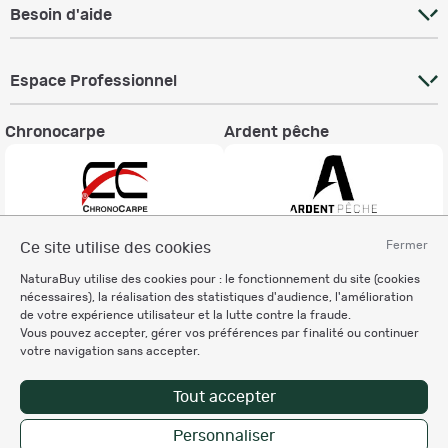
Besoin d'aide
Espace Professionnel
Chronocarpe
Ardent pêche
Fermer
Ce site utilise des cookies
Informations légales
NaturaBuy utilise des cookies pour : le fonctionnement du site (cookies
Charte éthique
nécessaires), la réalisation des statistiques d'audience, l'amélioration
Mentions légales
de votre expérience utilisateur et la lutte contre la fraude.
Vous pouvez accepter, gérer vos préférences par finalité ou continuer
Règlement & Conditions d'utilisation
votre navigation sans accepter.
Politique de protection
des données personnelles
Tout accepter
Personnalisation des cookies
Personnaliser