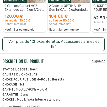
Paiement 4/10X
Paiement 4/10X
Paiement
2 Chokes Gemini MOBIL
2 Chokes OPTIMA HP
CHOKE E
Extended cal.12 en 1/2 et
Gemini CAL.12 extended
POUR BEN
1/4
+2 en 1/2
Longueur
120,00 €
104,00 €
62,50
au lieu de
130,00 €
au lieu de
110,00 €
Achat Im
Achat Immédiat
Achat Immédiat
Neuf - Sur commande
Neuf - Sur commande
Neuf - En
Voir plus de "Chokes Beretta, Accessoires armes et
tir"
DESCRIPTION DU PRODUIT
Signaler
:
Neuf
ETAT DE L'OBJET
:
12
CALIBRE DU CHOKE
:
Beretta
CHOKE POUR FUSIL DE MARQUE
:
1/2
CHOKAGE
:
MOBILCHOKE + 5 CM
GAMME
:
3 ans
GARANTIE
:
Mobilchoke Interne standard
CHOKES
Choke Beretta 1/2 Cal.12