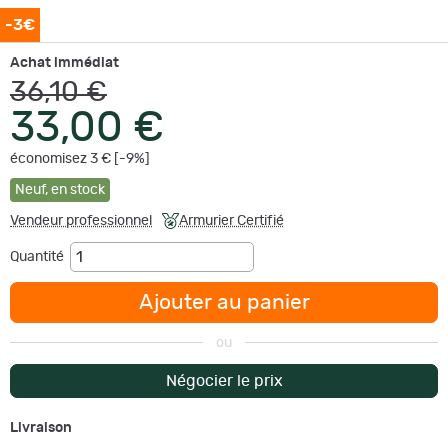
-3€
Achat immédiat
36,10 €
33,00 €
économisez 3 € [-9%]
Neuf
,
en stock
Vendeur professionnel
Armurier Certifié
Quantité
Ajouter au panier
ou
Négocier le prix
Livraison