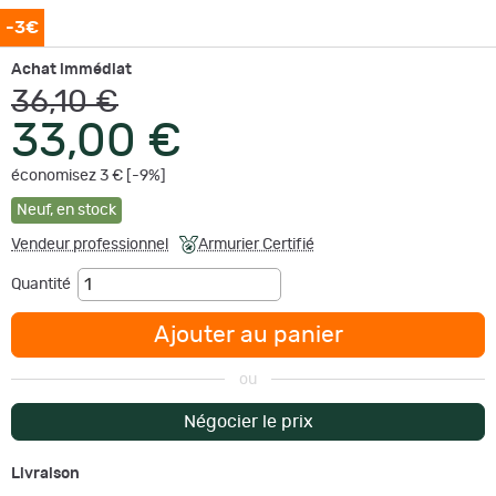
-3€
Achat immédiat
36,10 €
33,00 €
économisez 3 € [-9%]
Neuf
,
en stock
Vendeur professionnel
Armurier Certifié
Quantité
Ajouter au panier
ou
Négocier le prix
Livraison