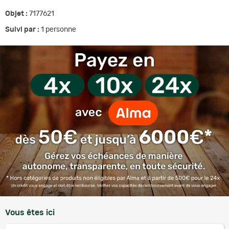
Objet :
7177621
Suivi par :
1
personne
Vous êtes ici