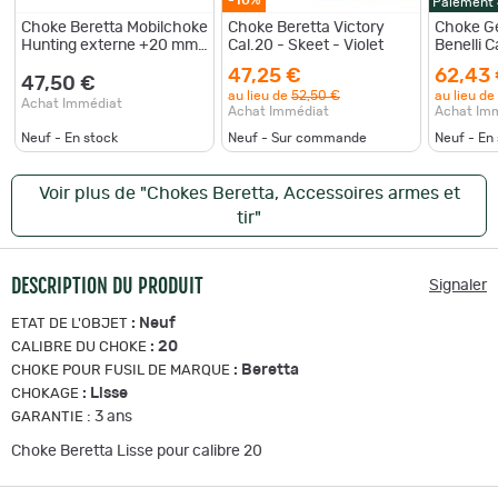
Paiement
Choke Beretta Mobilchoke
Choke Beretta Victory
Choke Ge
Hunting externe +20 mm
Cal.20 - Skeet - Violet
Benelli C
Cal.20 Lisse
Lisse
47,25 €
62,43
47,50 €
au lieu de
52,50 €
au lieu de
Achat Immédiat
Achat Immédiat
Achat Im
Neuf - En stock
Neuf - Sur commande
Neuf - En
Voir plus de "Chokes Beretta, Accessoires armes et
tir"
DESCRIPTION DU PRODUIT
Signaler
:
Neuf
ETAT DE L'OBJET
:
20
CALIBRE DU CHOKE
:
Beretta
CHOKE POUR FUSIL DE MARQUE
:
Lisse
CHOKAGE
:
3 ans
GARANTIE
Choke Beretta Lisse pour calibre 20