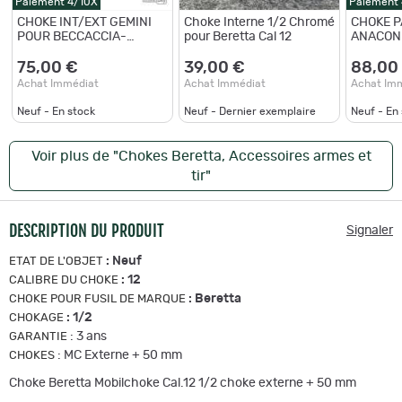
Paiement 4/10X
Paiement
CHOKE INT/EXT GEMINI
Choke Interne 1/2 Chromé
CHOKE 
POUR BECCACCIA-
pour Beretta Cal 12
ANACON
OPTIMA PLUS Cal. 12 -
Longueur 120 mm - 1/2
75,00 €
39,00 €
88,00
Achat Immédiat
Achat Immédiat
Achat Im
Neuf - En stock
Neuf - Dernier exemplaire
Neuf - En
Voir plus de "Chokes Beretta, Accessoires armes et
tir"
DESCRIPTION DU PRODUIT
Signaler
:
Neuf
ETAT DE L'OBJET
:
12
CALIBRE DU CHOKE
:
Beretta
CHOKE POUR FUSIL DE MARQUE
:
1/2
CHOKAGE
:
3 ans
GARANTIE
:
MC Externe + 50 mm
CHOKES
Choke Beretta Mobilchoke Cal.12 1/2 choke externe + 50 mm