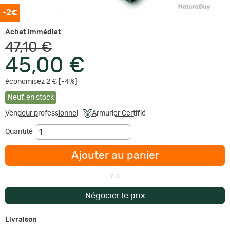
-2€
Achat immédiat
47,10 €
45,00 €
économisez 2 € [-4%]
Neuf
,
en stock
Vendeur professionnel
Armurier Certifié
Quantité
Ajouter au panier
ou
Négocier le prix
Livraison