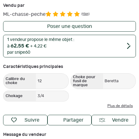
Vendu par
ML-chasse-peche
(9364)
Poser une question
1 vendeur propose le même objet :
62,55 €
à
+ 4,22 €
par snipe60
Caractéristiques principales
Choke pour
Calibre du
12
fusil de
Beretta
choke
marque
Chokage
3/4
Plus de détails
Suivre
Partager
Vendre
Message du vendeur