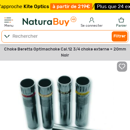
oche
Kite Optics
à partir de 219€
/
Plus que 24 exempla
Menu
Se connecter
Panier
Filtrer
Choke Beretta Optimachoke Cal.12 3/4 choke externe + 20mm
Noir