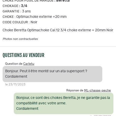
:
Beretta
CHOKE POUR FUSIL DE MARQUE
:
3/4
CHOKAGE
:
3 ans
GARANTIE
:
Optimachoke externe +20 mm
CHOKE
:
Noir
CODE COULEUR
Choke Beretta Optimachoke Cal.12 3/4 choke externe + 20mm Noir
Photos non contractuelles
QUESTIONS AU VENDEUR
Question de
Carletu
Bonjour. Peut il être monté sur un ata supersport ?
Cordialement
le 23/11/2023
Réponse de
ML-chasse-peche
Bonjour, ce sont des chokes Beretta, je ne garantie pas la
compatibilité avec votre arme.
Cordialement