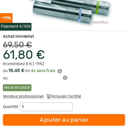
-11%
Paiement 4/10X
Achat immédiat
69,50 €
61,80 €
économisez 8 € [-11%]
15,45 €
ou
en
4x sans frais
ou
Neuf
,
en stock
Vendeur professionnel
Armurier Certifié
Quantité
Ajouter au panier