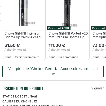
Paiement 4/10X
Paiement
Choke GEMINI Intérieur
Choke GEMINI Ported +20
Choke G
Optima Hp Cal 12 Alésage
mm Titanium Optima Hp
mm Optim
18,10- M Grenaille d'acier
Cal 12 - LF
31,50 €
111,00 €
73,00
Achat Immédiat
Achat Immédiat
Achat Im
Neuf - Dernier exemplaire
Neuf - Sur commande
Neuf - S
Voir plus de "Chokes Beretta, Accessoires armes et
tir"
DESCRIPTION DU PRODUIT
Signaler
:
Neuf
ETAT DE L'OBJET
:
12
CALIBRE DU CHOKE