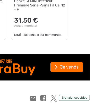
mm
Choke GEMINI Intérieur
CHOKE 
Première Série -Sans Fil Cal 12
BERETTA
- F
Longueu
31,50 €
40,
Achat Immédiat
Achat Im
Neuf - Disponible sur commande
Neuf - En
Signaler cet objet