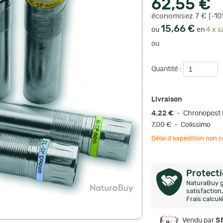
62,55 €
économisez 7 € [-10
15,66 €
ou
en
4 x s
ou
Quantité :
Livraison
4,22 €
- Chronopost 
7,00 € - Colissimo
Délai d'expédition no
Protect
NaturaBuy g
satisfactio
Frais calcul
s
Vendu par