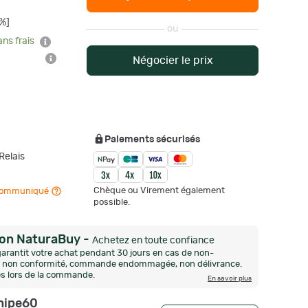
%]
ou
ans frais
Négocier le prix
Paiements sécurisés
Relais
Chèque ou Virement également
n communiqué
possible.
ion NaturaBuy
-
Achetez en toute confiance
arantit votre achat pendant 30 jours en cas de non-
n, non conformité, commande endommagée, non délivrance.
és lors de la commande.
En savoir plus
nipe60