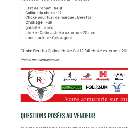
Etat de l'objet
:
Neuf
Calibre du choke
:
12
Choke pour fusil de marque
:
Beretta
Chokage
:
Full
garantie
:
3 ans
choke
:
Optimachoke externe +20 mm
code couleur
:
Gris argent
Choke Beretta Optimachoke Cal.12 full choke externe + 2
Photos non contractuelles
QUESTIONS POSÉES AU VENDEUR