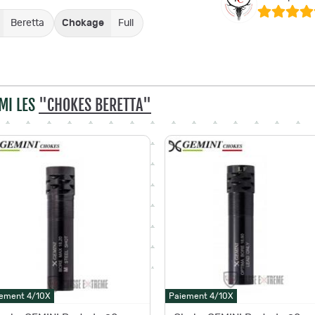
Beretta
Chokage
Full
MI LES
"CHOKES BERETTA"
ement 4/10X
Paiement 4/10X