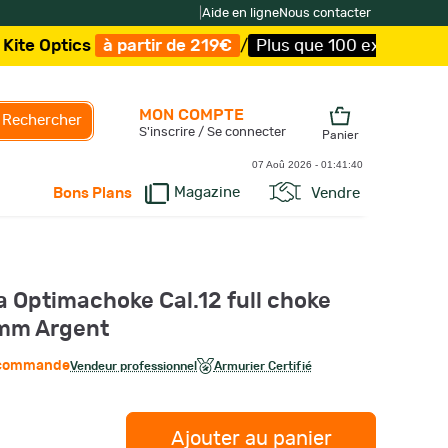
|
Aide en ligne
Nous contacter
s
à partir de 219€
/
Plus que 100 exemplaires !
/
Livrais
MON COMPTE
Rechercher
S'inscrire / Se connecter
Panier
07 Aoû 2026 -
01:41:41
Magazine
Vendre
Bons Plans
 Optimachoke Cal.12 full choke
0mm Argent
r commande
Vendeur professionnel
Armurier Certifié
Ajouter au panier