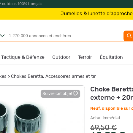
/ outdoor, 100% français
Jumelles & lunette d'approche
Kite Optic
Tactique & Défense
Outdoor
Terroir
Équitation
kes
>
Chokes Beretta, Accessoires armes et tir
Choke Beretta
Suivre cet objet
externe + 2
Neuf
,
disponible su
Achat immédiat
69,50 €