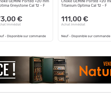
hoke GEMINI Ported +20 mm
Choke GEMINI Ported +20 
ptima Greystone Cal 12 - F
Titanium Optima Cal 12 - F
73,00 €
111,00 €
chat Immédiat
Achat Immédiat
euf - Disponible sur commande
Neuf - Disponible sur commande