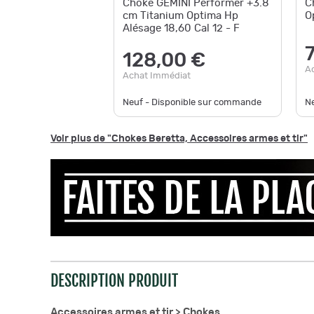
Choke GEMINI Performer +3.8
C
cm Titanium Optima Hp
O
Alésage 18,60 Cal 12 - F
128,00 €
A
Achat Immédiat
Neuf - Disponible sur commande
N
Voir plus de "Chokes Beretta, Accessoires armes et tir"
DESCRIPTION PRODUIT
Accessoires armes et tir >
Chokes