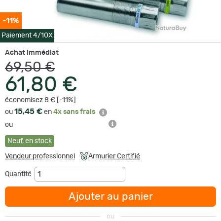
-11%
Paiement 4/10X
Achat immédiat
69,50 €
61,80 €
économisez 8 € [-11%]
15,45 €
ou
en
4x sans frais
ou
Neuf
,
en stock
Vendeur professionnel
Armurier Certifié
Quantité
Ajouter au panier
ou