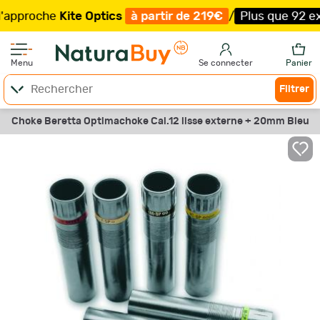
roche
Kite Optics
à partir de 219€
/
Plus que 92 exempla
Menu
Se connecter
Panier
Filtrer
Choke Beretta Optimachoke Cal.12 lisse externe + 20mm Bleu