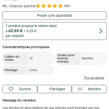
ML-chasse-peche
(9349)
Poser une question
1 vendeur propose le même objet :
62,55 €
à
+ 4,22 €
par snipe60
Caractéristiques principales
Choke pour
Calibre du
12
fusil de
Beretta
choke
marque
Chokage
Lisse
Plus de détails
Suivre
Partager
Vendre
Message du vendeur
Les photos et descriptions de nos articles sont fournies par nos