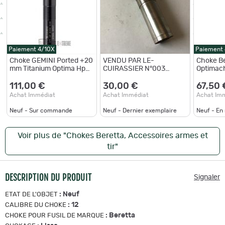
Paiement 4/10X
Paiement
Choke GEMINI Ported +20
VENDU PAR LE-
Choke Be
mm Titanium Optima Hp
CUIRASSIER N°003
Optimac
Cal 12 - C
MOBILCHOKE (LISSE) 3
Cal.12 Li
ENCOCHES CALIBRE 12
111,00 €
30,00 €
67,50 
FUSIL BERETTA ET
Achat Immédiat
Achat Immédiat
Achat Im
AUTRES
Neuf - Sur commande
Neuf - Dernier exemplaire
Neuf - En
Voir plus de "Chokes Beretta, Accessoires armes et
tir"
DESCRIPTION DU PRODUIT
Signaler
:
Neuf
ETAT DE L'OBJET
:
12
CALIBRE DU CHOKE
:
Beretta
CHOKE POUR FUSIL DE MARQUE