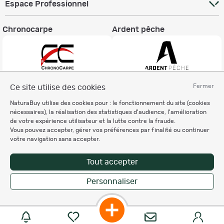
Espace Professionnel
Chronocarpe
Ardent pêche
Fermer
Ce site utilise des cookies
Informations légales
NaturaBuy utilise des cookies pour : le fonctionnement du site (cookies
Charte éthique
nécessaires), la réalisation des statistiques d'audience, l'amélioration
Mentions légales
de votre expérience utilisateur et la lutte contre la fraude.
Vous pouvez accepter, gérer vos préférences par finalité ou continuer
Règlement & Conditions d'utilisation
votre navigation sans accepter.
Politique de protection
des données personnelles
Tout accepter
Personnalisation des cookies
Personnaliser
Copyright © 2007-2026 NaturaBuy. Tous droits réservés. N°CNIL: 1239459.
Les marques commerciales mentionnées appartiennent à leurs propriétaires
respectifs in 0.054 s
Suggestions de recherche
Site NaturaBuy classique