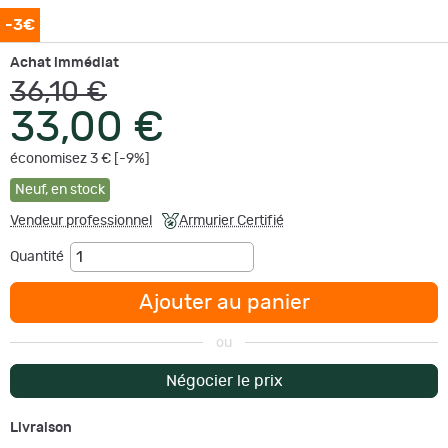
-3€
Achat immédiat
36,10 €
33,00 €
économisez 3 € [-9%]
Neuf
,
en stock
Vendeur professionnel
Armurier Certifié
Quantité
Ajouter au panier
ou
Négocier le prix
Livraison