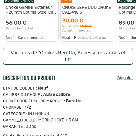
Paiement 4/10X
Paiement
Choke GEMINI Extérieur
CHOKE BERE DUO CHOKE
Rallong
+20 mm Optima Steel Cal
CAL.410 3
Optima C
12 - F
30,00 €
56,00 €
89,00
au lieu de
36,10 €
Achat Immédiat
Achat Im
Achat Immédiat
Neuf - Sur commande
Neuf - Plus que
2
articles
Neuf - De
Voir plus de "Chokes Beretta, Accessoires armes et
tir"
DESCRIPTION DU PRODUIT
Signaler
:
Neuf
ETAT DE L'OBJET
:
Autre calibre
CALIBRE DU CHOKE
:
Beretta
CHOKE POUR FUSIL DE MARQUE
:
1/2
CHOKAGE
:
INTERIEUR
CATEGORIE
:
MOBILCHOKE + 5 CM
GAMME_LIBELLE
:
3 ans
GARANTIE
Choke Beretta duo choke cal.410