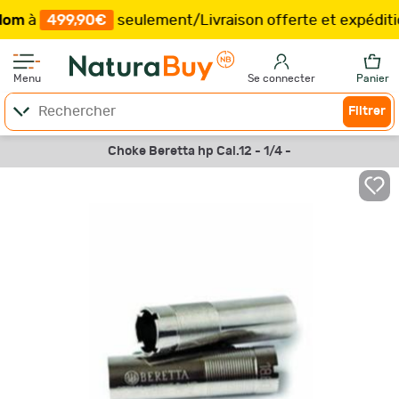
499,90€
seulement
/
Livraison offerte et expédition
s
Menu
Se connecter
Panier
Filtrer
Choke Beretta hp Cal.12 - 1/4 -