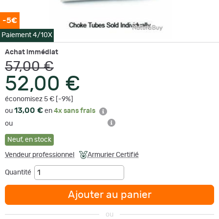
-5€
Paiement 4/10X
Achat immédiat
57,00 €
52,00 €
économisez 5 € [-9%]
13,00 €
ou
en
4x sans frais
ou
Neuf
,
en stock
Vendeur professionnel
Armurier Certifié
Quantité
Ajouter au panier
ou