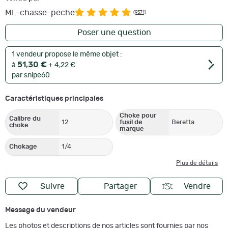
ML-chasse-peche
(9371)
Poser une question
1 vendeur propose le même objet :
51,30 €
à
+ 4,22 €
par snipe60
Caractéristiques principales
Choke pour
Calibre du
12
fusil de
Beretta
choke
marque
Chokage
1/4
Plus de détails
Suivre
Partager
Vendre
Message du vendeur
Les photos et descriptions de nos articles sont fournies par nos