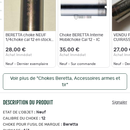
BERETTA choke NEUF
Choke BERETTA Interne
VENDU 
1/4choke cal 12 en stock
Mobilchoke Cal 12 - IC
CUIRASS
vendu par pudrenoirepro
CHOKE B
FRANCHI-B
28,00 €
35,00 €
27,00
1/4 IC L
Achat Immédiat
Achat Immédiat
Achat Im
12
Neuf - Dernier exemplaire
Neuf - Sur commande
Neuf - De
Voir plus de "Chokes Beretta, Accessoires armes et
tir"
DESCRIPTION DU PRODUIT
Signaler
:
Neuf
ETAT DE L'OBJET
:
12
CALIBRE DU CHOKE
:
Beretta
CHOKE POUR FUSIL DE MARQUE