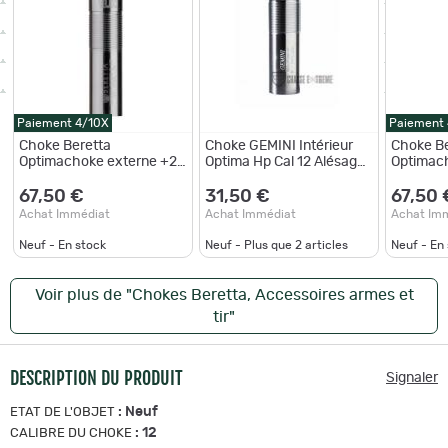
Paiement 4/10X
Paiement
Choke Beretta
Choke GEMINI Intérieur
Choke Be
Optimachoke externe +20
Optima Hp Cal 12 Alésage
Optimac
mm Cal.12 Lisse
18,60 -C Bille d'acier
Cal.12 Li
67,50 €
31,50 €
67,50 
Achat Immédiat
Achat Immédiat
Achat Im
Neuf - En stock
Neuf - Plus que
2
articles
Neuf - En
Voir plus de "Chokes Beretta, Accessoires armes et
tir"
DESCRIPTION DU PRODUIT
Signaler
:
Neuf
ETAT DE L'OBJET
:
12
CALIBRE DU CHOKE