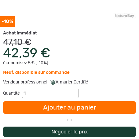
-10%
Achat immédiat
47,10 €
42,39 €
économisez 5 € [-10%]
Neuf
,
disponible sur commande
Vendeur professionnel
Armurier Certifié
Quantité
Ajouter au panier
ou
Négocier le prix