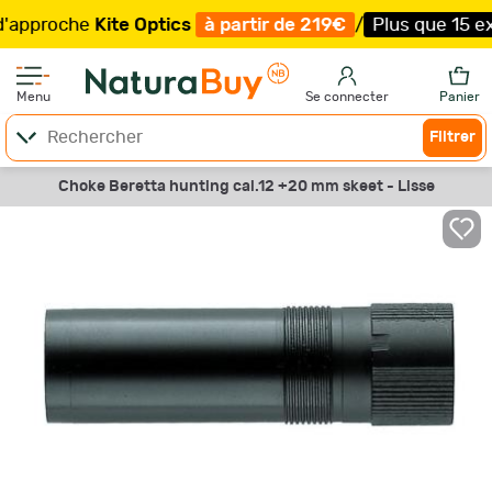
proche
Kite Optics
à partir de 219€
/
Plus que 15 exempl
Menu
Se connecter
Panier
Filtrer
Choke Beretta hunting cal.12 +20 mm skeet - Lisse