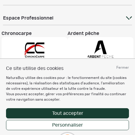
Espace Professionnel
Chronocarpe
Ardent pêche
Fermer
Ce site utilise des cookies
Informations légales
NaturaBuy utilise des cookies pour : le fonctionnement du site (cookies
Charte éthique
nécessaires), la réalisation des statistiques d'audience, l'amélioration
Mentions légales
de votre expérience utilisateur et la lutte contre la fraude.
Vous pouvez accepter, gérer vos préférences par finalité ou continuer
Règlement & Conditions d'utilisation
votre navigation sans accepter.
Politique de protection
des données personnelles
Tout accepter
Personnalisation des cookies
Personnaliser
Copyright © 2007-2026 NaturaBuy. Tous droits réservés. N°CNIL: 1239459.