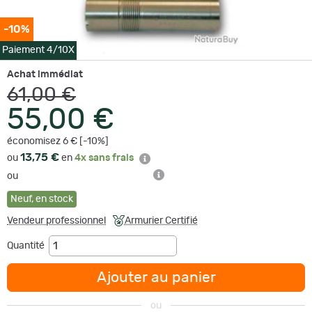
-10%
Paiement 4/10X
Achat immédiat
61,00 €
55,00 €
économisez 6 € [-10%]
13,75 €
ou
en
4x sans frais
ou
Neuf
,
en stock
Vendeur professionnel
Armurier Certifié
Quantité
Ajouter au panier
ou