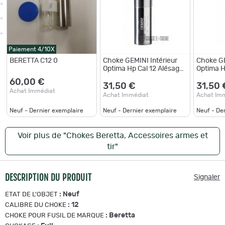
Paiement 4/10X
BERETTA C12 0
Choke GEMINI Intérieur
Choke GE
Optima Hp Cal 12 Alésage
Optima H
17,80 Plomb seul
17,60 - F
60,00 €
31,50 €
31,50 
Achat Immédiat
Achat Immédiat
Achat Im
Neuf - Dernier exemplaire
Neuf - Dernier exemplaire
Neuf - De
Voir plus de "Chokes Beretta, Accessoires armes et
tir"
DESCRIPTION DU PRODUIT
Signaler
:
Neuf
ETAT DE L'OBJET
:
12
CALIBRE DU CHOKE
:
Beretta
CHOKE POUR FUSIL DE MARQUE