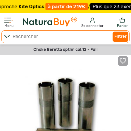
oche
Kite Optics
à partir de 219€
/
Plus que 23 exemplai
Menu
Se connecter
Panier
Filtrer
Choke Beretta optim cal.12 - Full