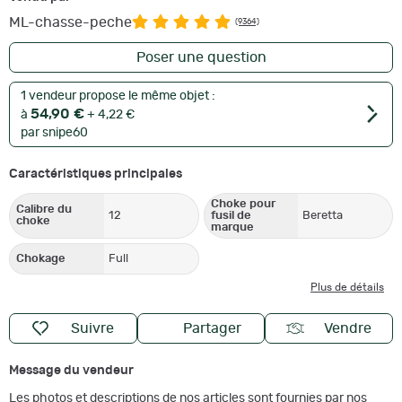
ML-chasse-peche
(9364)
Poser une question
1 vendeur propose le même objet :
54,90 €
à
+ 4,22 €
par snipe60
Caractéristiques principales
Choke pour
Calibre du
12
fusil de
Beretta
choke
marque
Chokage
Full
Plus de détails
Suivre
Partager
Vendre
Message du vendeur
Les photos et descriptions de nos articles sont fournies par nos