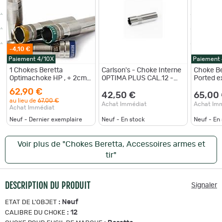
-4,10 €
Paiement 4/10X
Paiement
1 Chokes Beretta
Carlson's - Choke Interne
Choke Be
Optimachoke HP , + 2cm
OPTIMA PLUS CAL.12 -
Ported 
Skeet Rouge
IMPROVED CYLINDER
Cal.12 Li
62,90 €
42,50 €
65,00
au lieu de
67,00 €
Achat Immédiat
Achat Im
Achat Immédiat
Neuf - Dernier exemplaire
Neuf - En stock
Neuf - En
Voir plus de "Chokes Beretta, Accessoires armes et
tir"
DESCRIPTION DU PRODUIT
Signaler
:
Neuf
ETAT DE L'OBJET
:
12
CALIBRE DU CHOKE