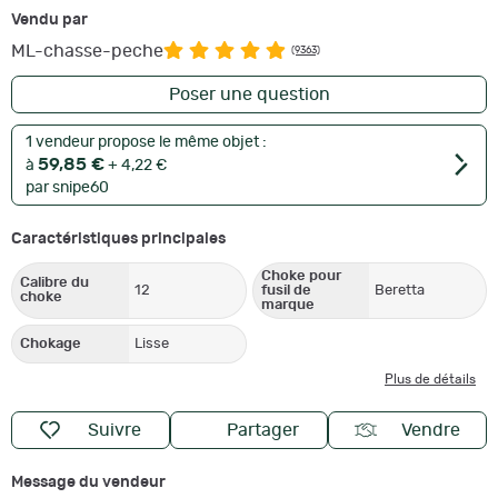
Vendu par
ML-chasse-peche
(9363)
Poser une question
1 vendeur propose le même objet :
59,85 €
à
+ 4,22 €
par snipe60
Caractéristiques principales
Choke pour
Calibre du
12
fusil de
Beretta
choke
marque
Chokage
Lisse
Plus de détails
Suivre
Partager
Vendre
Message du vendeur