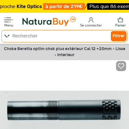
he
Kite Optics
à partir de 219€
/
Plus que 86 exemplair
Menu
Se connecter
Panier
Filtrer
Choke Beretta optim chok plus extérieur Cal.12 +20mm - Lisse
- Interieur