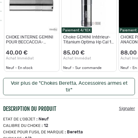
Paiement 4/10X
Paiement
CHOKE INTERNE GEMINI
Choke GEMINI Intérieur-
CHOKE 
POUR BECCACCIA-
Titanium Optima Hp Cal 12
ANACON
OPTIMA PLUS Cal. 12 -
Alésage 18,10 - M Bille
OPTIMA PLU
Longueur 70 mm - 1/2
d'acier
RANGE
40,00 €
85,00 €
88,00
Achat Immédiat
Achat Immédiat
Achat Im
Neuf - En stock
Neuf - Sur commande
Neuf - En
Voir plus de "Chokes Beretta, Accessoires armes et
tir"
DESCRIPTION DU PRODUIT
Signaler
:
Neuf
ETAT DE L'OBJET
:
12
CALIBRE DU CHOKE
:
Beretta
CHOKE POUR FUSIL DE MARQUE