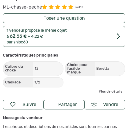
ML-chasse-peche
(9364)
Poser une question
1 vendeur propose le même objet :
62,55 €
à
+ 4,22 €
par snipe60
Caractéristiques principales
Choke pour
Calibre du
12
fusil de
Beretta
choke
marque
Chokage
1/2
Plus de détails
Suivre
Partager
Vendre
Message du vendeur
Les photos et descriptions de nos articles sont fournies par nos