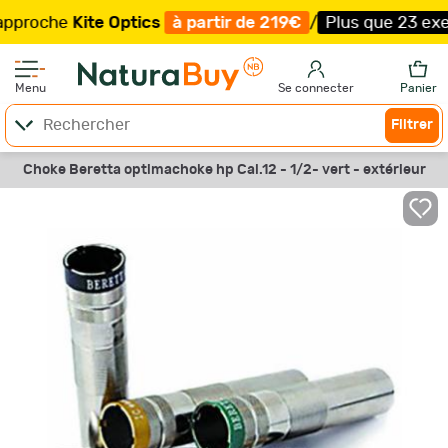
oche
Kite Optics
à partir de 219€
/
Plus que 23 exemplai
Menu
Se connecter
Panier
Filtrer
Choke Beretta optimachoke hp Cal.12 - 1/2- vert - extérieur