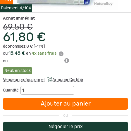
Paiement 4/10X
Achat immédiat
69,50 €
61,80 €
économisez 8 € [-11%]
15,45 €
ou
en
4x sans frais
ou
Neuf
,
en stock
Vendeur professionnel
Armurier Certifié
Quantité
Ajouter au panier
ou
Négocier le prix