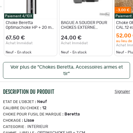
-3,00 €
Paiement 4/10X
Paiement
Choke Beretta
BAGUE A SOUDER POUR
Choke OPTI
Optimachoke HP + 20 mm
CHOKES EXTERNE
CAL.12 extended +2 en
Cal.12 Lisse
BENELLI-FRANCHI Cal. 12
lisse
52,00
67,50 €
24,00 €
au lieu de
Achat Immédiat
Achat Immédiat
Achat Im
Neuf - En stock
Neuf - En stock
Neuf - Pl
Voir plus de "Chokes Beretta, Accessoires armes et
tir"
DESCRIPTION DU PRODUIT
Signaler
:
Neuf
ETAT DE L'OBJET
:
12
CALIBRE DU CHOKE
:
Beretta
CHOKE POUR FUSIL DE MARQUE
:
Lisse
CHOKAGE
:
INTERIEUR
CATEGORIE
:
OPTIMACHOKE HP + 7 CM